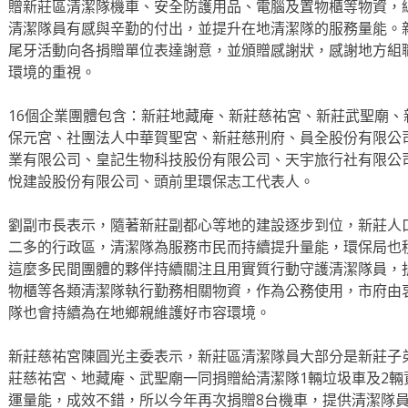
贈新莊區清潔隊機車、安全防護用品、電腦及置物櫃等物資，總
清潔隊員有感與辛勤的付出，並提升在地清潔隊的服務量能。
尾牙活動向各捐贈單位表達謝意，並頒贈感謝狀，感謝地方組
環境的重視。
16個企業團體包含：新莊地藏庵、新莊慈祐宮、新莊武聖廟
保元宮、社團法人中華賀聖宮、新莊慈刑府、員全股份有限公
業有限公司、皇記生物科技股份有限公司、天宇旅行社有限公
悅建設股份有限公司、頭前里環保志工代表人。
劉副市長表示，隨著新莊副都心等地的建設逐步到位，新莊人
二多的行政區，清潔隊為服務市民而持續提升量能，環保局也
這麼多民間團體的夥伴持續關注且用實質行動守護清潔隊員，
物櫃等各類清潔隊執行勤務相關物資，作為公務使用，市府由
隊也會持續為在地鄉親維護好市容環境。
新莊慈祐宮陳圓光主委表示，新莊區清潔隊員大部分是新莊子弟
莊慈祐宮、地藏庵、武聖廟一同捐贈給清潔隊1輛垃圾車及2
運量能，成效不錯，所以今年再次捐贈8台機車，提供清潔隊