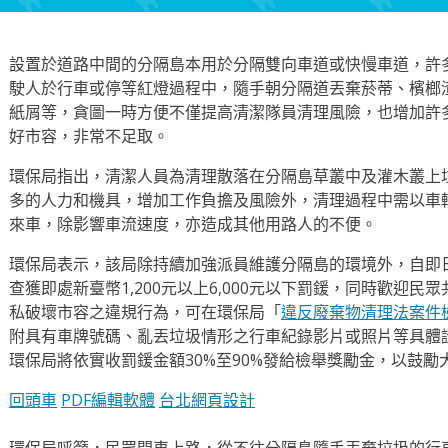
設置於道路中間的分隔島本用於分隔雙向車道或快慢車道，許
駛人於行車或停等紅燈過程中，隨手朝分隔道丟棄菸蒂、檳榔
紙屑等，貪圖一時方便不僅提高清潔隊員清理風險，也增加許
好市容，非常不足取。
環保局指出，清潔人員為清理散落在分隔島草叢中及灌木叢上
多的人力和機具，增加工作負擔及風險外，清理過程中需以車
來車，除影響車流速度，亦造成其他用路人的不便。
環保局表示，該局除持續加強派員維護分隔島的環境外，自即
查獲即處新臺幣1,200元以上6,000元以下罰鍰，同時歡迎
私破壞市容之違規行為，可在環保局「
違反廢棄物清理法案件
附具有車牌號碼、亂丟垃圾情形之行車紀錄影片或照片等具體
環保局將依實收罰鍰金額30%至90%發給檢舉獎勵金，以鼓
回頭車
PDF編輯軟體
台北網頁設計