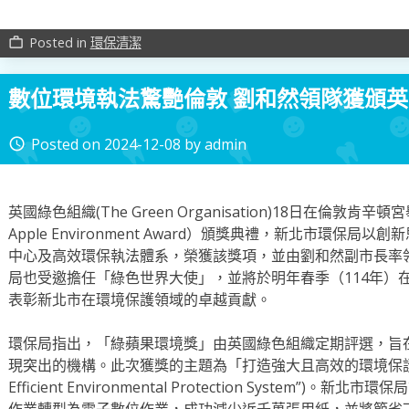
Posted in
環保清潔
work_outline
數位環境執法驚艷倫敦 劉和然領隊獲頒
Posted on
2024-12-08
by
admin
access_time
英國綠色組織(The Green Organisation)18日在倫敦肯
Apple Environment Award）頒獎典禮，新北市環保
中心及高效環保執法體系，榮獲該獎項，並由劉和然副市長率
局也受邀擔任「綠色世界大使」，並將於明年春季（114年）
表彰新北市在環境保護領域的卓越貢獻。
環保局指出，「綠蘋果環境獎」由英國綠色組織定期評選，旨
現突出的機構。此次獲獎的主題為「打造強大且高效的環境保護系統」(“Cr
Efficient Environmental Protection System