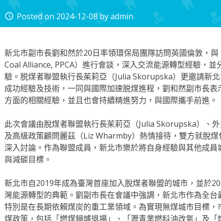
Posted on
2024-12-08
by
admin
access_time
新北市副市長劉和然於20日率領環保局團隊訪問英國倫敦，與「脫煤者
Coal Alliance, PPCA）進行會談，深入交流能源轉型經
驗。脱煤者聯盟執行長茱莉亞（Julia Skorupska）更邀
成功經驗及技術，一同與國際加速脱煤進程，劉和然副市長表
方面的相關經驗，並且也會持續精進努力，與國際攜手前進。
此次會議由脫煤者聯盟執行長茱莉亞（Julia Skorupska）、外交
及高級政策顧問麗茲（Liz Wharmby）熱情接待，雙方就
深入討論。作為聯盟成員，新北市樂於將自身經驗與其他成員
與減碳目標。
新北市自2019年成為臺灣首座加入脫煤者聯盟的城市，並於2
灣能源轉型的典範。劉副市長在會議中強調，新北市作為全台
特別是在長期依賴煤炭的重工業領域。為實現無煤城市目標，市
煤政策，包括「燃煤鍋爐退場」、「瀝青業燃料油改氣」及「