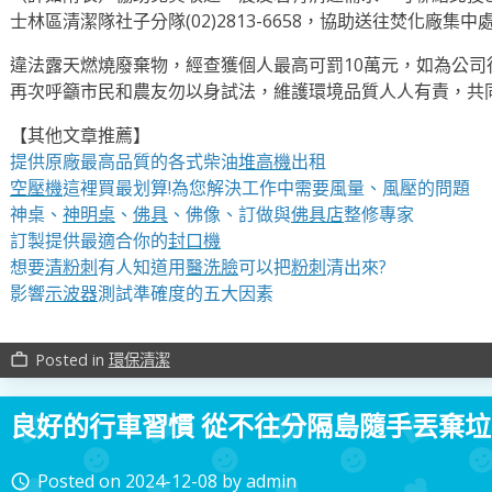
士林區清潔隊社子分隊(02)2813-6658，協助送往焚化廠集中
違法露天燃燒廢棄物，經查獲個人最高可罰10萬元，如為公司
再次呼籲市民和農友勿以身試法，維護環境品質人人有責，共
【其他文章推薦】
提供原廠最高品質的各式柴油
堆高機
出租
空壓機
這裡買最划算!為您解決工作中需要風量、風壓的問題
神桌、
神明桌
、
佛具
、佛像、訂做與
佛具店
整修專家
訂製提供最適合你的
封口機
想要
清粉刺
有人知道用
醫洗臉
可以把
粉刺
清出來?
影響
示波器
測試準確度的五大因素
Posted in
環保清潔
work_outline
良好的行車習慣 從不往分隔島隨手丟棄
Posted on
2024-12-08
by
admin
access_time