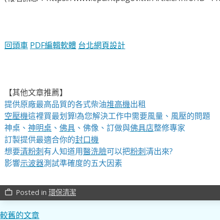
回頭車
PDF編輯軟體
台北網頁設計
【其他文章推薦】
提供原廠最高品質的各式柴油
堆高機
出租
空壓機
這裡買最划算!為您解決工作中需要風量、風壓的問題
神桌、
神明桌
、
佛具
、佛像、訂做與
佛具店
整修專家
訂製提供最適合你的
封口機
想要
清粉刺
有人知道用
醫洗臉
可以把
粉刺
清出來?
影響
示波器
測試準確度的五大因素
Posted in
環保清潔
work_outline
文
較舊的文章