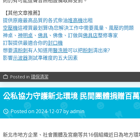
則仍有可能遭聲音照相設備取締受罰。
【其他文章推薦】
提供原廠最高品質的各式柴油
堆高機
出租
空壓機
這裡買最划算!為您解決工作中需要風量、風壓的問題
神桌、
神明桌
、
佛具
、佛像、訂做與
佛具店
整修專家
訂製提供最適合你的
封口機
想要
清粉刺
有人知道用
醫洗臉
可以把
粉刺
清出來?
影響
示波器
測試準確度的五大因素
Posted in
環保清潔
work_outline
公私協力守護新北環境 民間團體捐贈百
Posted on
2024-12-07
by
admin
access_time
新北市地方企業、社會團體及宮廟等共16個組織近日為地方