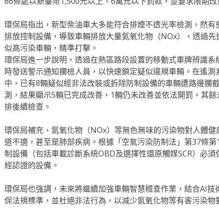
66條處以新臺幣1,500元以上、6萬元以下罰款，並要求限
環保局指出，新型柴油車大多能符合排煙不透光率檢測，然有
排放控制設備，導致車輛排放大量氮氧化物（NOx），透過先
似高污染車輛，精準打擊。
環保局進一步說明，透過在熱區路段設置的移動式車牌辨識系
時發送警示通知攔檢人員，以快速鎖定疑似違規車輛。在遙測系
中，已有8輛疑似經非法改裝或拆除防制設備的車輛遭路邊攔截
測，結果顯示5輛已完成改善，1輛仍未改善並依法開罰。其
排後續檢查。
環保局補充，氮氧化物（NOx）等無色無味的污染物對人體健
道不適，甚至是肺部疾病。根據「空氣污染防制法」第37條第
制設備（包括車載診斷系統OBD及選擇性還原觸媒SCR）必
經認證的設備。
環保局也強調，未來將繼續加強車輛智慧稽查作業，結合AI技
保法規標準，並杜絕非法行為，以減少氮氧化物等有害污染物