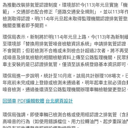
為推動改裝排氣管認證制度，環境部於今(113)年元旦實施「
範」，交通部也配合修正「道路交通安全規則」，並以113年
檢測取得認證，明(114)年元旦起未取得監理機關認證排氣管
機關查獲者即予開罰。
環保局表示，新制將於明(114)年元旦上路，今(113)年為
至環境部「替換用排氣管噪音檢驗資訊系統」申請排氣管認證
不會開罰；但若檢測不合格或未到檢合計超過2次者，將不再
成噪音及排氣檢驗的相關檢驗資料上傳至公路監理機關，民眾
車主安裝的是已認證排氣管，僅須至該系統登錄基本資訊即可
環保局進一步說明，統計至10月底，該局共計辦理108場次，已完
年底前未完成線上登錄或檢測未通過者，明年起車主就必須自
噪音檢測，通過後還須至公路監理機關辦理車輛檢驗變更登記
回頭車
PDF編輯軟體
台北網頁設計
環保局強調，即使車輛已檢測合格或使用經認證之排氣管（含
高噪音的行為（如使用錯誤檔位、用力拉轉油門、起步重踩油