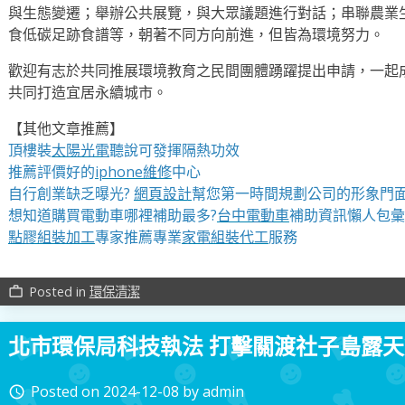
與生態變遷；舉辦公共展覽，與大眾議題進行對話；串聯農業
食低碳足跡食譜等，朝著不同方向前進，但皆為環境努力。
歡迎有志於共同推展環境教育之民間團體踴躍提出申請，一起
共同打造宜居永續城市。
【其他文章推薦】
頂樓裝
太陽光電
聽說可發揮隔熱功效
推薦評價好的
iphone維修
中心
自行創業缺乏曝光?
網頁設計
幫您第一時間規劃公司的形象門
想知道購買電動車哪裡補助最多?
台中電動車
補助資訊懶人包彙
點膠組裝加工
專家推薦專業
家電組裝代工
服務
Posted in
環保清潔
work_outline
北市環保局科技執法 打擊關渡社子島露天
Posted on
2024-12-08
by
admin
access_time