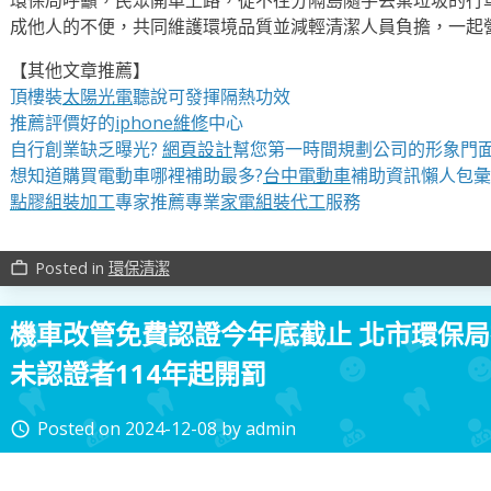
環保局呼籲，民眾開車上路，從不往分隔島隨手丟棄垃圾的行
成他人的不便，共同維護環境品質並減輕清潔人員負擔，一起
【其他文章推薦】
頂樓裝
太陽光電
聽說可發揮隔熱功效
推薦評價好的
iphone維修
中心
自行創業缺乏曝光?
網頁設計
幫您第一時間規劃公司的形象門
想知道購買電動車哪裡補助最多?
台中電動車
補助資訊懶人包彙
點膠組裝加工
專家推薦專業
家電組裝代工
服務
Posted in
環保清潔
work_outline
機車改管免費認證今年底截止 北市環保
未認證者114年起開罰
Posted on
2024-12-08
by
admin
access_time