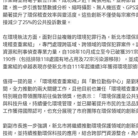
作業轉型為電子數位作業，成功減少近千萬張用紙，並將節省
建，進一步引進智慧數據分析、縮時攝影、無人機巡查、GPS
顯著提升了環保稽查效率與靈活度。這些創新不僅使每宗案件
接減少了25%的公共投訴數量。
在環境執法方面，面對日益複雜的環境犯罪行為，新北市環保
境稽查重案組」，專門處理跨區域、跨領域的環保犯罪案件。
資源和刑事偵查專業力量，自108年10月成立至今已破獲39
190件（包括排除118處國有地占用及72宗污染源移除），並
重案組的卓越表現亦使新北市自111年起連續3年獲得環境部
值得一提的是，「環境稽查重案組」與「數位勤指中心」是劉
間，全力推動的兩大關鍵工作，且他目前也兼任「環境稽查重
特別親自帶領團隊前往倫敦領獎，他表示：「環境保護是公共
與科技升級，持續優化環境管理，並已顯著提升市民的生活品
工作獲得國際認可，也充分展現了市府團隊在環保領域的創新
劉副市長進一步強調，新北市將繼續推動環境保護領域的創新
技術，並持續推動環保科技的應用，結合跨部門資源整合，為