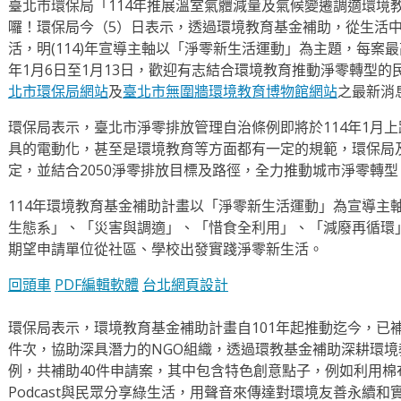
臺北市環保局「114年推展溫室氣體減量及氣候變遷調適環境
囉！環保局今（5）日表示，透過環境教育基金補助，從生活
活，明(114)年宣導主軸以「淨零新生活運動」為主題，每案最
年1月6日至1月13日，歡迎有志結合環境教育推動淨零轉型
北市環保局網站
及
臺北市無圍牆環境教育博物館網站
之最新消
環保局表示，臺北市淨零排放管理自治條例即將於114年1月
具的電動化，甚至是環境教育等方面都有一定的規範，環保局
定，並結合2050淨零排放目標及路徑，全力推動城市淨零轉
114年環境教育基金補助計畫以「淨零新生活運動」為宣導主
生態系」、「災害與調適」、「惜食全利用」、「減廢再循環
期望申請單位從社區、學校出發實踐淨零新生活。
回頭車
PDF編輯軟體
台北網頁設計
環保局表示，環境教育基金補助計畫自101年起推動迄今，已補
件次，協助深具潛力的NGO組織，透過環教基金補助深耕環
例，共補助40件申請案，其中包含特色創意點子，例如利用棉
Podcast與民眾分享綠生活，用聲音來傳達對環境友善永續