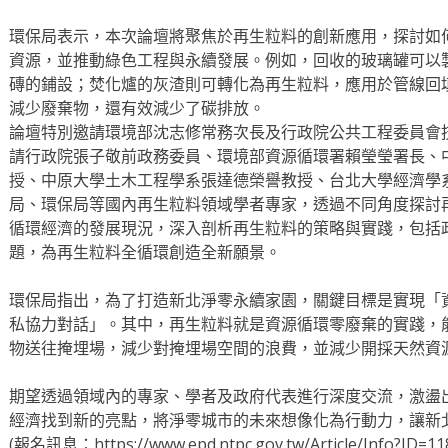
環保局表示，本次論壇將聚焦於再生粒料的創新應用，探討如
資源，並推動綠色工程與永續發展。例如，回收的玻璃罐可以
磚的鋪設；焚化爐的灰渣則可轉化為再生粒料，應用於管線回
減少廢棄物，還有效減少了碳排放。
論壇特別邀請環境部沈志修常務次長及行政院公共工程委員會
請行政院張子敬前政務委員、環境部資源循環署賴瑩瑩署長、
授、中原大學土木工程學系張達德榮譽教授、台北大學經濟學
局、環保局等國內再生粒料領域學者專家，透過不同角度探討
循環經濟的發展現況，深入剖析再生粒料的策略與實踐，包括
題，為再生粒料全循環創造全新願景。
環保局指出，為了打造新北淨零永續家園，關鍵目標是實現「
私協力對話」。其中，再生粒料就是資源循環零廢棄的實踐，
物送往掩埋場，減少對掩埋場空間的浪費，並減少開採天然資
期望透過領域內的專家、學者及政府代表進行深度交流，激盪
經濟找到新的亮點，將淨零城市的未來想像化為行動力，讓新
(報名訊息：https://www.epd.ntpc.gov.tw/Article/Info?ID=11