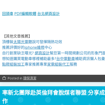
回頭車
PDF編輯軟體
台北網頁設計
【其他文章推薦】
頂樓裝
太陽光電
聽說可發揮隔熱功效
推薦評價好的
iphone維修
中心
自行創業缺乏曝光?
網頁設計
幫您第一時間規劃公司的形象門
想知道購買電動車哪裡補助最多?
台中電動車
補助資訊懶人包彙
點膠組裝加工
專家推薦專業
家電組裝代工
服務
Posted in
環保清潔
work_outline
率新北團隊赴英倫拜會脫煤者聯盟 分享成
作