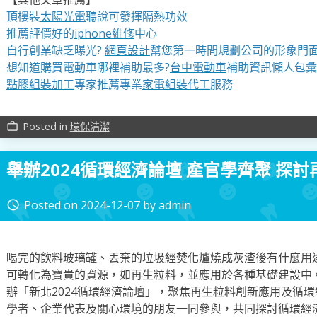
頂樓裝
太陽光電
聽說可發揮隔熱功效
推薦評價好的
iphone維修
中心
自行創業缺乏曝光?
網頁設計
幫您第一時間規劃公司的形象門
想知道購買電動車哪裡補助最多?
台中電動車
補助資訊懶人包彙
點膠組裝加工
專家推薦專業
家電組裝代工
服務
Posted in
環保清潔
work_outline
舉辦2024循環經濟論壇 產官學齊聚 探
Posted on
2024-12-07
by
admin
access_time
喝完的飲料玻璃罐、丟棄的垃圾經焚化爐燒成灰渣後有什麼用
可轉化為寶貴的資源，如再生粒料，並應用於各種基礎建設中。
辦「新北2024循環經濟論壇」，聚焦再生粒料創新應用及循
學者、企業代表及關心環境的朋友一同參與，共同探討循環經