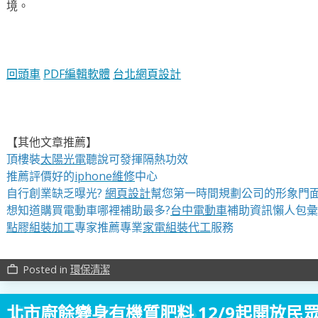
境。
回頭車
PDF編輯軟體
台北網頁設計
【其他文章推薦】
頂樓裝
太陽光電
聽說可發揮隔熱功效
推薦評價好的
iphone維修
中心
自行創業缺乏曝光?
網頁設計
幫您第一時間規劃公司的形象門
想知道購買電動車哪裡補助最多?
台中電動車
補助資訊懶人包彙
點膠組裝加工
專家推薦專業
家電組裝代工
服務
Posted in
環保清潔
work_outline
北市廚餘變身有機質肥料 12/9起開放民