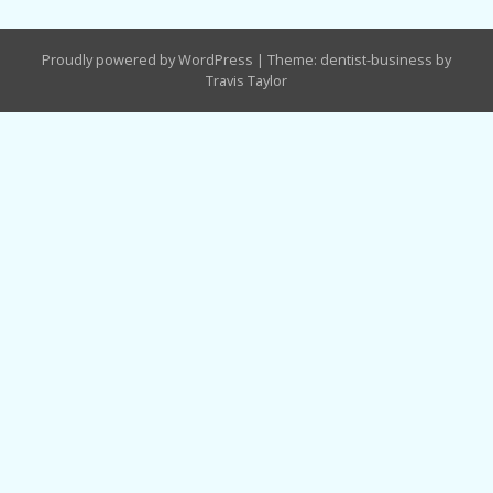
章
Proudly powered by WordPress
|
Theme: dentist-business by
導
Travis Taylor
覽