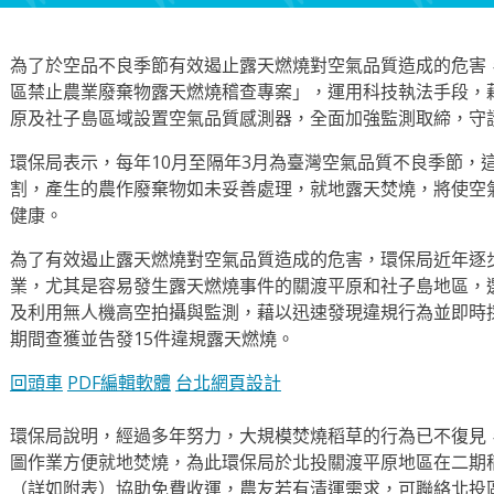
為了於空品不良季節有效遏止露天燃燒對空氣品質造成的危害，
區禁止農業廢棄物露天燃燒稽查專案」，運用科技執法手段，
原及社子島區域設置空氣品質感測器，全面加強監測取締，守
環保局表示，每年10月至隔年3月為臺灣空氣品質不良季節，
割，產生的農作廢棄物如未妥善處理，就地露天焚燒，將使空
健康。
為了有效遏止露天燃燒對空氣品質造成的危害，環保局近年逐
業，尤其是容易發生露天燃燒事件的關渡平原和社子島地區，
及利用無人機高空拍攝與監測，藉以迅速發現違規行為並即時採
期間查獲並告發15件違規露天燃燒。
回頭車
PDF編輯軟體
台北網頁設計
環保局說明，經過多年努力，大規模焚燒稻草的行為已不復見
圖作業方便就地焚燒，為此環保局於北投關渡平原地區在二期
（詳如附表）協助免費收運，農友若有清運需求，可聯絡北投區清潔隊