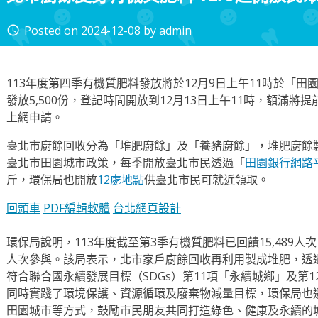
Posted on
2024-12-08
by
admin
access_time
113年度第四季有機質肥料發放將於12月9日上午11時於「
發放5,500份，登記時間開放到12月13日上午11時，額滿
上網申請。
臺北市廚餘回收分為「堆肥廚餘」及「養豬廚餘」，堆肥廚餘製
臺北市田園城市政策，每季開放臺北市民透過「
田園銀行網路
斤，環保局也開放
12處地點
供臺北市民可就近領取。
回頭車
PDF編輯軟體
台北網頁設計
環保局說明，113年度截至第3季有機質肥料已回饋15,489人次
人次參與。該局表示，北市家戶廚餘回收再利用製成堆肥，透
符合聯合國永續發展目標（SDGs）第11項「永續城鄉」及第
同時實踐了環境保護、資源循環及廢棄物減量目標，環保局也
田園城市等方式，鼓勵市民朋友共同打造綠色、健康及永續的