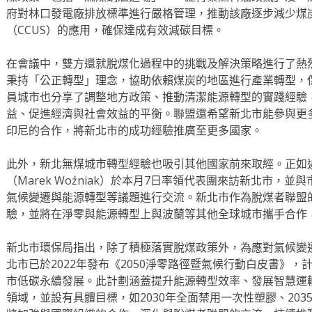
府對林口發電廠排放標準進行嚴格管理，推動該廠逐步減少煤
（CCUS）的應用，確保達成有效減碳目標。
在會議中，雙方還就脫煤化過程中的挑戰及解決策略進行了熱烈
秉持「公正轉型」理念，協助依賴煤炭的地區進行產業轉型，
員城市也分享了調整地方政策、推動清潔能源轉型的實踐經驗
益、促進經濟與社會效益的平衡。聯盟還希望新北市能參與更
印尼的合作，將新北市的成功經驗推廣至更多國家。
此外，新北無煤城市轉型經驗也吸引其他國家前來取經。正如
（Marek Woźniak）於本月7日率領代表團來訪新北市，
氣候變遷與能源轉型等議題進行交流。新北市作為脫煤者聯盟
驗，並將在淨零與能源轉型上與波蘭等其他全球城市攜手合作
新北市環保局指出，除了積極落實脫煤政策外，為應對氣候變
北市已於2022年發布《2050淨零路徑暨氣候行動白皮書》，
市低碳永續發展。此計劃涵蓋提升能源轉型效率、發展智慧運
領域，並設有具體目標，如2030年全面禁用一次性塑膠、20