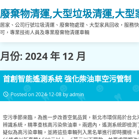
Skip
廢棄物清運,大型垃圾清運,大型
to
content
居家、公司行號垃圾清運、廢棄物處理、大型家具回收，服務快
可，專業技術人員及專業廢棄物清運車輛
月份:
2024 年 12 月
首創智能遙測系統 強化柴油車空污管制
Posted on
2024-12-08
by
admin
access_time
空污季節來臨，為進一步改善空氣品質，新北市環保局於台北
辨識系統，精準查核高污染柴油車。兩週內，遙測系統即檢測了4
疑似為高污染車輛，並將這些車輛列入黑名單進行即時攔檢。