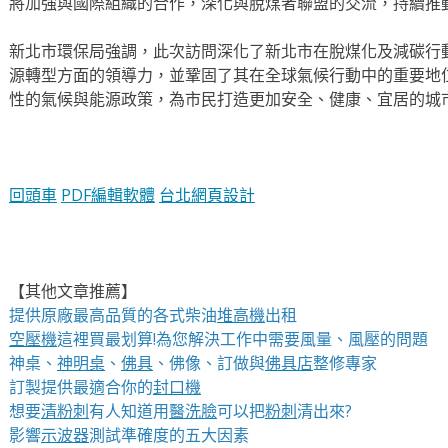
將加強與國際組織的合作，深化與脫煤者聯盟的交流，持續推
新北市環保局強調，此次訪問深化了新北市在脫煤化及減碳行
源轉型方面的領導力，並鞏固了其在全球氣候行動中的重要地
性的氣候與能源政策，為市民打造更加安全、健康、宜居的城
回頭車
PDF編輯軟體
台北網頁設計
【其他文章推薦】
提供原廠最高品質的各式柴油
堆高機
出租
空壓機
這裡買最划算!為您解決工作中需要風量、風壓的問題
神桌、
神明桌
、
佛具
、佛像、訂做與
佛具店
整修專家
訂製提供最適合你的
封口機
想要
清粉刺
有人知道用
醫洗臉
可以把
粉刺
清出來?
影響
示波器
測試準確度的五大因素