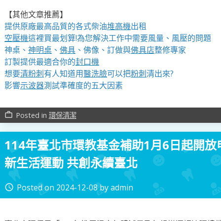
【其他文章推薦】
提供原廠最高品質的各式柴油
堆高機
出租
空壓機
這裡買最划算!為您解決工作中需要風量、風壓的問題
神桌、
神明桌
、
佛具
、佛像、訂做與
佛具店
整修專家
訂製提供最適合你的
封口機
想要
清粉刺
有人知道用
醫洗臉
可以把
粉刺
清出來?
影響
示波器
測試準確度的五大因素
Posted in
環保清潔
work_outline
114年臺北市環教基金補助1月6日起開放
新生活運動 共創永續臺北
Posted on
2024-12-08
by
admin
access_time