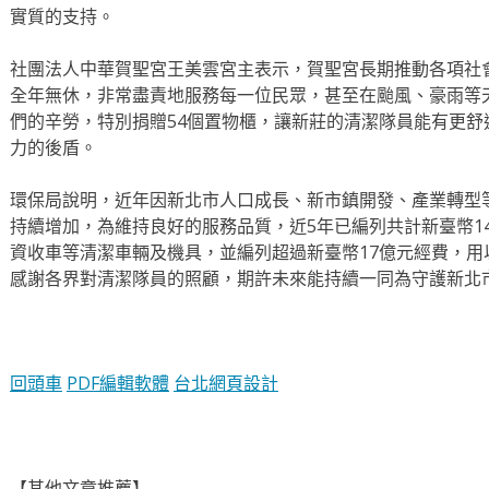
實質的支持。
社團法人中華賀聖宮王美雲宮主表示，賀聖宮長期推動各項社
全年無休，非常盡責地服務每一位民眾，甚至在颱風、豪雨等
們的辛勞，特別捐贈54個置物櫃，讓新莊的清潔隊員能有更
力的後盾。
環保局說明，近年因新北市人口成長、新市鎮開發、產業轉型
持續增加，為維持良好的服務品質，近5年已編列共計新臺幣14.
資收車等清潔車輛及機具，並編列超過新臺幣17億元經費，
感謝各界對清潔隊員的照顧，期許未來能持續一同為守護新北
回頭車
PDF編輯軟體
台北網頁設計
【其他文章推薦】