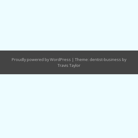
Proudly powered by WordPress
|
Theme: dentist-business by
Travis Taylor