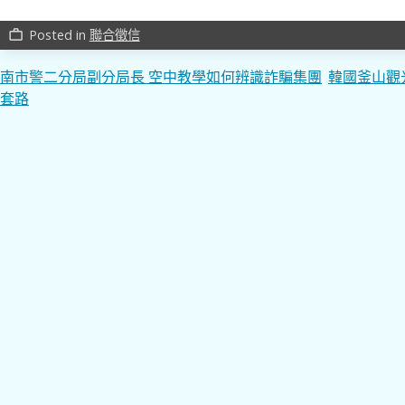
Posted in
聯合徵信
work_outline
文
南市警二分局副分局長 空中教學如何辨識詐騙集團
韓國釜山觀
套路
章
導
覽