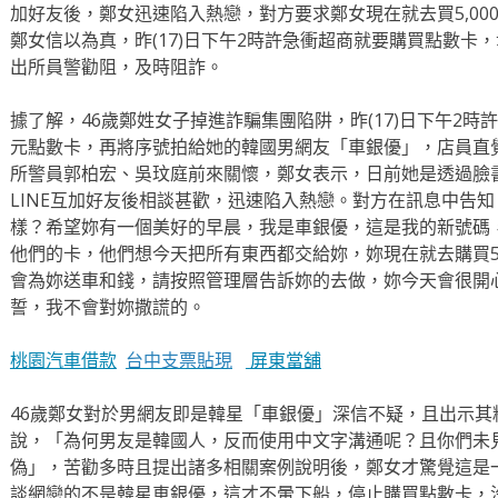
加好友後，鄭女迅速陷入熱戀，對方要求鄭女現在就去買5,00
鄭女信以為真，昨(17)日下午2時許急衝超商就要購買點數卡
出所員警勸阻，及時阻詐。
據了解，46歲鄭姓女子掉進詐騙集團陷阱，昨(17)日下午2時許
元點數卡，再將序號拍給她的韓國男網友「車銀優」，店員直
所警員郭柏宏、吳玟庭前來關懷，鄭女表示，日前她是透過臉
LINE互加好友後相談甚歡，迅速陷入熱戀。對方在訊息中告
樣？希望妳有一個美好的早晨，我是車銀優，這是我的新號碼
他們的卡，他們想今天把所有東西都交給妳，妳現在就去購買
會為妳送車和錢，請按照管理層告訴妳的去做，妳今天會很開
誓，我不會對妳撒謊的。
桃園汽車借款
台中支票貼現
屏東當舖
46歲鄭女對於男網友即是韓星「車銀優」深信不疑，且出示
說，「為何男友是韓國人，反而使用中文字溝通呢？且你們未
偽」，苦勸多時且提出諸多相關案例說明後，鄭女才驚覺這是
談網戀的不是韓星車銀優，這才不暈下船，停止購買點數卡，