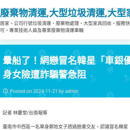
Skip
廢棄物清運,大型垃圾清運,大型
to
content
居家、公司行號垃圾清運、廢棄物處理、大型家具回收，服務快
可，專業技術人員及專業廢棄物清運車輛
暈船了！網戀冒名韓星「車銀優
身女險遭詐騙警急阻
Posted on
2024-11-21
by
admin
access_time
記者 林慶堂/台南報導
臺南市中西區一名單身鄭姓女子透過臉書交友，認識冒名韓星「