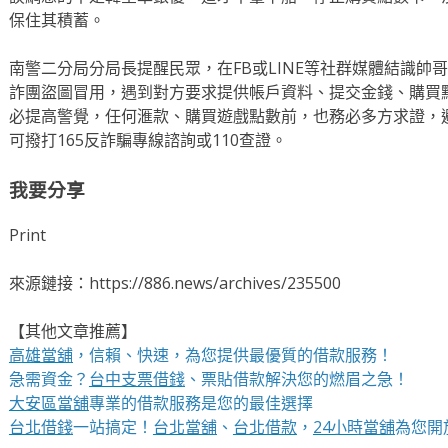
保住其積蓄。
南警二分局分局長提醒民眾，在FB或LINE等社群媒體結識帥
詐團盜圖冒用，遇到對方要求提供帳戶資料、提交金錢、購買
必提高警覺，任何滙款、購買遊戲點數前，也務必多方求證，
可撥打165反詐騙專線諮詢或110查證。
我要分享
Print
來源鏈接：https://886.news/archives/235500
【其他文章推薦】
高雄當舖
，信賴、快速，為您提供最優質的借款服務！
急需資金？
台中支票借錢
、票貼借款解決您的燃眉之急！
大安區當舖
專業的借款服務是您的最佳選擇
台北借錢
一站搞定！
台北當舖
、
台北借款
，
24小時當舖
為您開