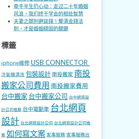
牵手半生仍心动：走过二十年婚姻
风浪，我们终于学会的相处智慧
夫妻之間別避談錢！釐清金錢法
則，才是婚姻穩固的關鍵
標籤
USB CONNECTOR
iphone維修
南投
包裝設計
南投搬家
冷氣機清洗
搬家公司費用
南投搬家費用
台中搬家
台中搬家公司
台中網頁設
台北網頁
台中電動車
計公司推薦
設計
台北網頁設計公司
台北網頁設計公司推
如何寫文案
家事服務
家事服務台
薦