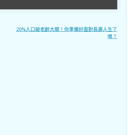
20%人口破老齡大關！你準備好面對長壽人生了
嗎？