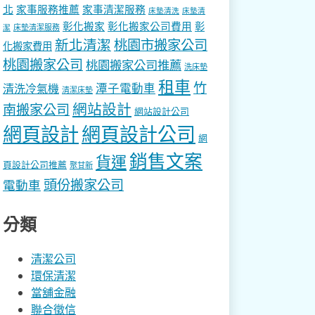
北
家事服務推薦
家事清潔服務
床墊清洗
床墊清
彰化搬家
彰化搬家公司費用
彰
床墊清潔服務
潔
新北清潔
桃園市搬家公司
化搬家費用
桃園搬家公司
桃園搬家公司推薦
洗床墊
租車
竹
潭子電動車
清洗冷氣機
清潔床墊
網站設計
南搬家公司
網站設計公司
網頁設計
網頁設計公司
網
銷售文案
貨運
頁設計公司推薦
聚甘新
頭份搬家公司
電動車
分類
清潔公司
環保清潔
當舖金融
聯合徵信