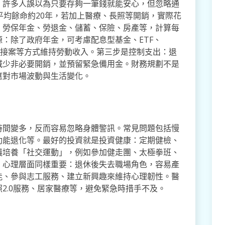
。許多人誤以為只要存夠一筆錢就能安心，但忽略通
平均餘命約20年，若加上醫療、長照等開銷，實際花
：勞保年金、勞退金、儲蓄、保險、房產等，計算每
：除了政府年金，可考慮配息型基金、ETF、
時、接案等方式維持勞動收入。第三步是控制支出：退
減少非必要開銷，並預留緊急備用金。財務規劃不是
應對市場波動與生活變化。
時間變多，反而容易忽略身體警訊。常見問題包括慢
功能退化等。最好的投資就是投資健康：定期健檢、
議培養「社交運動」，例如參加健走團、太極拳班、
。心理層面同樣重要：退休後失去職場角色，容易產
能、參與志工服務、建立新興趣來維持心理韌性。醫
2.0服務、居家醫療等，避免緊急時措手不及。