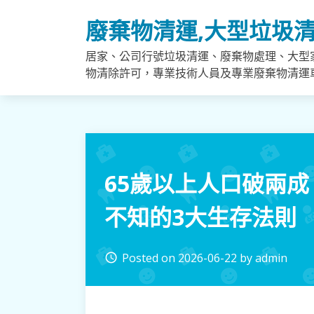
Skip
廢棄物清運,大型垃圾清
to
content
居家、公司行號垃圾清運、廢棄物處理、大型
物清除許可，專業技術人員及專業廢棄物清運
65歲以上人口破兩
不知的3大生存法則
Posted on
2026-06-22
by
admin
access_time