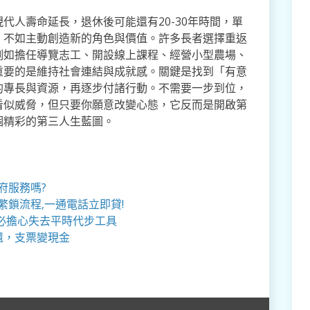
代人壽命延長，退休後可能還有20-30年時間，單
，不如主動創造新的角色與價值。許多長者選擇重返
例如擔任導覽志工、開設線上課程、經營小型農場、
重要的是維持社會連結與成就感。關鍵是找到「有意
的專長與資源，再逐步付諸行動。不需要一步到位，
看似威脅，但只要你願意改變心態，它反而是開啟第
個精彩的第三人生藍圖。
府服務嗎?
繁鎖流程,一通電話立即貸!
必擔心失去平時代步工具
還，支票變現金