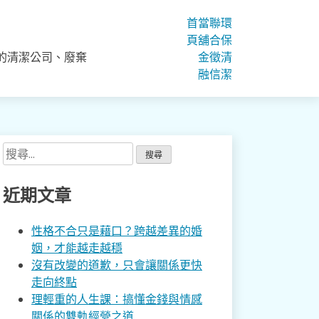
首
當
聯
環
頁
舖
合
保
的清潔公司、廢棄
金
徵
清
融
信
潔
搜
尋
關
近期文章
鍵
字:
性格不合只是藉口？跨越差異的婚
姻，才能越走越穩
沒有改變的道歉，只會讓關係更快
走向終點
理輕重的人生課：搞懂金錢與情感
關係的雙軌經營之道