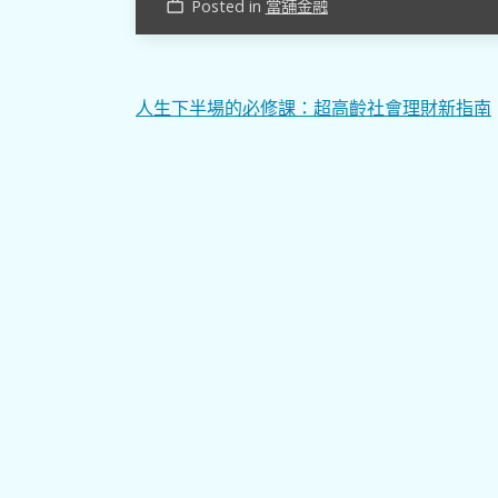
Posted in
當舖金融
work_outline
文
人生下半場的必修課：超高齡社會理財新指南
章
導
覽