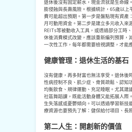
退休後沒有固定薪水，現金流就是生命線
膨侵蝕與長壽風險。根據統計，65歲以上
費可能超出預期。第一步是盤點現有資產
月可動用資金。第二步是建立多元收入來源
REITs等被動收入工具，或透過部分工
休後消費模式改變，應該重新編列預算，
一次性工作，每年都需要檢視調整，才能
健康管理：退休生活的基石
沒有健康，再多財富也無法享受。退休後
性病控制不良、肌少症、骨質疏鬆、認知
均衡飲食、規律運動、充足睡眠。尤其建
社區舞蹈課，既能活動身體又能拓展人際
生失落感或憂鬱傾向。可以透過學習新技
療資源也要預先了解：健保給付項目、長照
第二人生：開創新的價值