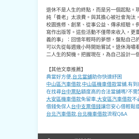
退休不是人生的終點，而是另一個起點。現
純「養老」太浪費。與其擔心被社會淘汰
校園進修、創業、從事公益、傳承經驗。
寫作出版等。這些活動不僅帶來收入，更
義的事」：回憶年輕時的夢想，盤點自己
可以先從每週幾小時開始嘗試。退休海嘯
二人生的契機。把握現在，為自己設計一
【其他文章推薦】
典當好方便,
台北當舖
助你快速紓困
中山區汽車借款
.
中山區機車借款
當舖,有到
在找尋
台中票貼
額度高的合法當舖嗎?不需
大安區機車借款
免留車,
大安區汽車借款
不
借錢免保人
台中支票借錢
讓您安心借輕鬆
台北汽車借款
,
台北機車借款
流程Q&A