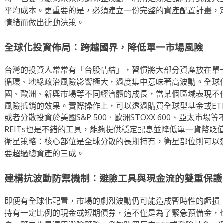
平均成本。更重要的是，必須建立一份完整的資產配置計畫，
情緒而做出衝動決策。
全球化投資佈局：跨越國界，降低單一市場風險
台灣的投資人常常有「台股情結」，習慣將大部分資產放在單
循環、地緣政治風險影響極大，過度集中意味著高波動。全球
國、歐洲、新興市場等不同經濟體的成長，當某個區域表現不
風險抵銷的效果。實際操作上，可以透過購買全球型基金或ETF
或者分散投資於美國S&P 500、歐洲STOXX 600、亞太市
REITs也是不錯的工具，能夠提供穩定配息並降低單一貨幣
衛星策略：核心部位是全球分散的長期持有，衛星部位則可以
要超過總資產的三成。
建構抗波動防禦機制：避險工具與現金流的雙重保護
即便有全球化配置，市場的劇烈波動仍可能造成暫時性的虧損
持有一定比例的現金或短期債券，這不僅是為了緊急預備金，