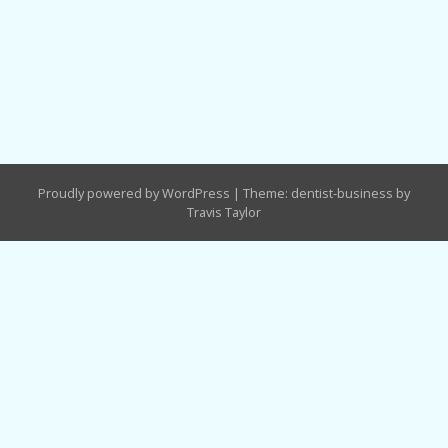
Proudly powered by WordPress
|
Theme: dentist-business by
Travis Taylor