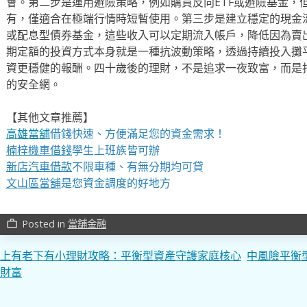
會。第二步是運用避險策略，例如購買反向ETF或避險基金，
有，僅適合在極端行情時短暫使用。第三步是建立穩定的現金流
或配息型債券基金，這些收入可以定期流入帳戶，降低因為賣
期定額的投資方式本身就是一種抗波動策略，透過持續投入攤
資更穩健的報酬。四十歲後的理財，不是追求一夜致富，而是
的安全網。
【其他文章推薦】
高雄當舖
借錢快速、方便滿足您的資金需求！
楠梓機車借錢
學生上班族皆可辦
新店汽車借款
不限車種、有無分期均可貸
文山區當舖
是您資金調度的好地方
Posted in
當舖金融
work_outline
文
上有老下有小理財攻略：平衡型資產守護家庭核心
中風險平衡
財富
章