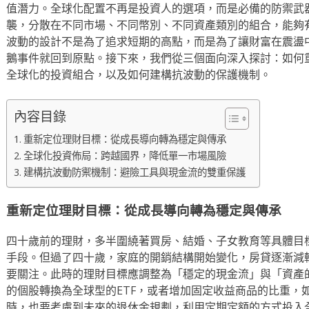
值潛力。全球化配置不再是投資人的選項，而是必備的防禦武
襲，分散在不同市場、不同幣別、不同資產類別的組合，能夠
波動的設計不是為了追求短期的高點，而是為了讓財富在震盪
鵝事件就回到原點。接下來，我們從三個面向深入探討：如何
全球化的投資組合，以及如何建構抗波動的保護機制。
內容目錄
重新定位理財目標：從成長導向轉為穩定與傳承
全球化投資佈局：跨越國界，降低單一市場風險
建構抗波動防禦機制：避險工具與現金流的雙重保護
重新定位理財目標：從成長導向轉為穩定與傳承
四十歲前的理財，多半圍繞著買房、結婚、子女教育等具體目
手段。但過了四十歲，家庭的開銷結構開始變化，房貸逐漸減
要關注。此時的理財目標應調整為「穩定的現金流」與「資產
的個股轉換為全球型的ETF，或者增加固定收益商品的比重，
時，也要考慮到未來的退休金規劃，利用定期定額的方式投入