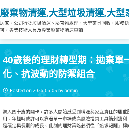
Skip
廢棄物清運,大型垃圾清運,大型
to
content
居家、公司行號垃圾清運、廢棄物處理、大型家具回收，服務快
可，專業技術人員及專業廢棄物清運車輛
40歲後的理財轉型期：拋棄單
化、抗波動的防禦組合
Posted on
2026-06-05
by
admin
access_time
邁入四十歲的關卡，許多人開始感受到職涯與家庭責任的雙重
用。年輕時或許可以靠著單一市場或高風險投資工具衝刺獲利
是穩定與長期的成長。此刻的理財策略必須從「追求報酬」轉