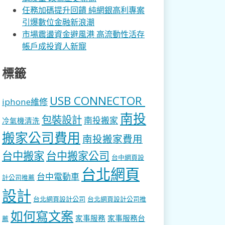
任務加碼提升回饋 純網銀高利專案
引爆數位金融新浪潮
市場震盪資金避風港 高流動性活存
帳戶成投資人新寵
標籤
USB CONNECTOR
iphone維修
南投
包裝設計
南投搬家
冷氣機清洗
搬家公司費用
南投搬家費用
台中搬家
台中搬家公司
台中網頁設
台北網頁
台中電動車
計公司推薦
設計
台北網頁設計公司
台北網頁設計公司推
如何寫文案
家事服務
家事服務台
薦