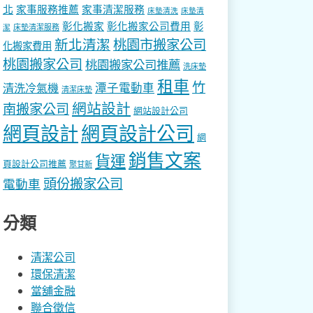
北
家事服務推薦
家事清潔服務
床墊清洗
床墊清
彰化搬家
彰化搬家公司費用
彰
床墊清潔服務
潔
新北清潔
桃園市搬家公司
化搬家費用
桃園搬家公司
桃園搬家公司推薦
洗床墊
租車
竹
潭子電動車
清洗冷氣機
清潔床墊
網站設計
南搬家公司
網站設計公司
網頁設計
網頁設計公司
網
銷售文案
貨運
頁設計公司推薦
聚甘新
頭份搬家公司
電動車
分類
清潔公司
環保清潔
當舖金融
聯合徵信