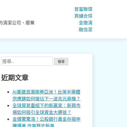
首
當
聯
環
頁
舖
合
保
的清潔公司、廢棄
金
徵
清
融
信
潔
搜
尋
關
近期文章
鍵
字:
AI基建浪潮席捲亞洲！台灣半導體
供應鏈如何搶佔下一波兆元商機？
全球貿易重組下的新贏家：新興市
場如何吸引全球資金大遷徙？
金價驚驚漲！公股銀行黃金存摺申
購爆量 改寫歷史新高