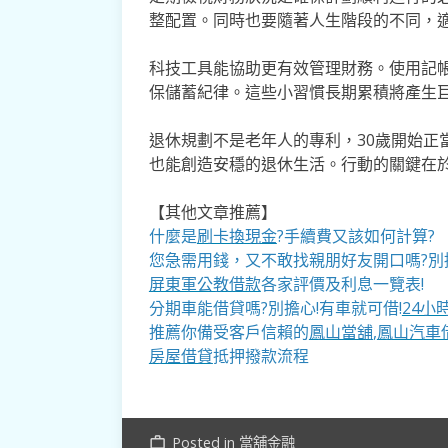
整配置。同時也要隨著人生階段的不同，
科技工具能協助更有效管理財務。使用記帳
保儲蓄紀律。這些小習慣長期累積將產生
退休規劃不是老年人的專利，30歲開始正
也能創造安穩的退休生活。行動的關鍵在
【其他文章推薦】
什麼是
刷卡換現金
?手續費又該如何計算?
您急需用錢，又不敢找親朋好友開口嗎?別
屏東軍公教借款
各家評價及利息一覽表!
分期車能借貸嗎?別擔心!有車就可借!
24小
推薦你備受客戶信賴的
鳳山當舖
,
鳳山汽車
房屋借貸
抵押撥款流程
Posted in
當舖金融
work_outline