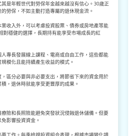
其是年輕世代對勞保年金越來越沒有信心。30歲正
產的勞保，不如主動打造專屬的退休現金流。
本業收入外，可以考慮投資股票、債券或房地產等能
)是相對穩健的選擇，長期持有能享受市場成長的紅
個人專長發展線上課程、電商或自由工作，這些都能
可規模化且能持續產生收益的模式。
度，區分必要與非必要支出，將節省下來的資金用於
累積，退休時就能享受更豐厚的成果。
醫療險和長照險能避免突發狀況侵蝕退休儲備。但要
以免影響投資資金。
必要工作。每季檢視投資組合表現，根據市場變化調