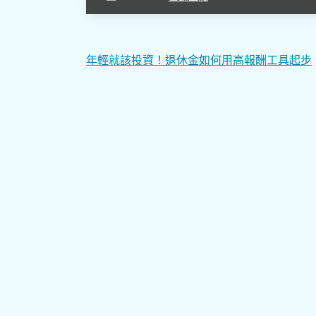
文
年輕就該投資！退休金如何用高報酬工具起步
章
導
覽