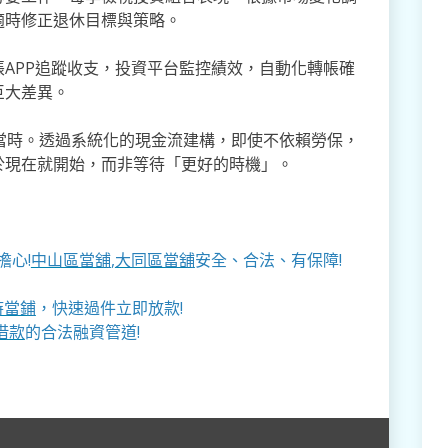
適時修正退休目標與策略。
APP追蹤收支，投資平台監控績效，自動化轉帳確
巨大差異。
當時。透過系統化的現金流建構，即使不依賴勞保，
於現在就開始，而非等待「更好的時機」。
擔心!
中山區當舖
,
大同區當舖
安全、合法、有保障!
時當鋪
，快速過件立即放款!
借款
的合法融資管道!