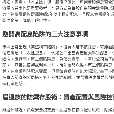
折扣。再者，「本益比」與「股價淨值比」可判斷股價是否合
流量收益率也是重要參考，計算方式為每股自由現金流量除以
力。建議屆退族選擇連續5年以上穩定配息、且配息金額逐年
斷性企業，降低不確定性。
避開高配息陷阱的三大注意事項
市場上常出現「高殖利率陷阱」，投資人若不慎踩雷，可能面
個陷阱是「一次性配息」，例如公司出售資產後大手筆配息，
續性，應避開。第二個陷阱是「負債比過高」，有些公司為了
弱，一旦景氣反轉或利率上升，可能爆發危機。第三個陷阱是
等，在高獲利時配息豐厚，但景氣衰退時可能大幅減少甚至不
在買入前查詢公司過去10年的配息紀錄，並留意股東權益報酬
殖利率迷惑。
屆退族的防禦存股術：資產配置與風險控
離退休越近，資產安全越重要。屆退族在存高配息股時，應建