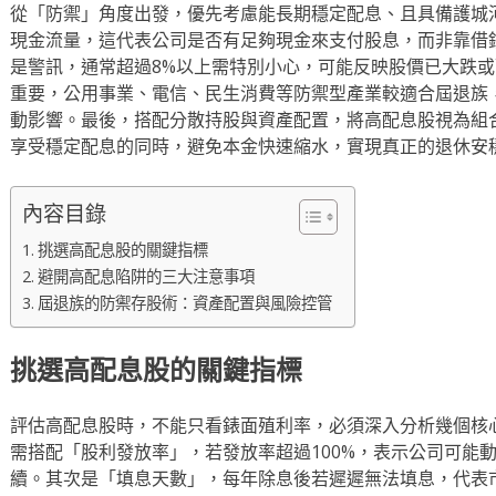
從「防禦」角度出發，優先考慮能長期穩定配息、且具備護城
現金流量，這代表公司是否有足夠現金來支付股息，而非靠借
是警訊，通常超過8%以上需特別小心，可能反映股價已大跌
重要，公用事業、電信、民生消費等防禦型產業較適合屆退族
動影響。最後，搭配分散持股與資產配置，將高配息股視為組
享受穩定配息的同時，避免本金快速縮水，實現真正的退休安
內容目錄
挑選高配息股的關鍵指標
避開高配息陷阱的三大注意事項
屆退族的防禦存股術：資產配置與風險控管
挑選高配息股的關鍵指標
評估高配息股時，不能只看錶面殖利率，必須深入分析幾個核
需搭配「股利發放率」，若發放率超過100%，表示公司可能
續。其次是「填息天數」，每年除息後若遲遲無法填息，代表