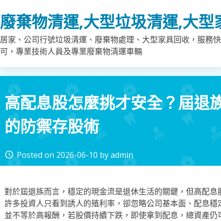
Skip
廢棄物清運,大型垃圾清運,大型
to
content
居家、公司行號垃圾清運、廢棄物處理、大型家具回收，服務快
可，專業技術人員及專業廢棄物清運車輛
高配息股怎麼挑才安全？屆退
的防禦存股術
Posted on
2026-06-10
by
admin
access_time
對於屆退族而言，穩定的現金流是退休生活的關鍵，但高配息
許多投資人只看到誘人的殖利率，卻忽略公司基本面、配息穩
並不等於高報酬，若股價持續下跌，即使拿到配息，總資產仍