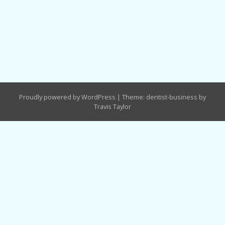
Proudly powered by WordPress
|
Theme: dentist-business by
Travis Taylor