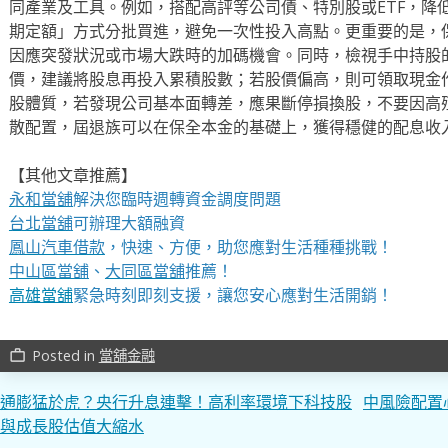
同產業及工具。例如，搭配高評等公司債、特別股或ETF，降
期定額」方式分批買進，避免一次性投入高點。更重要的是，
因應突發狀況或市場大跌時的加碼機會。同時，檢視手中持股
價，建議將股息再投入累積股數；若股價偏高，則可領取現金
股體質，若發現公司基本面轉差，應果斷停損換股，不要因高
散配置，屆退族可以在保全本金的基礎上，獲得穩健的配息收
【其他文章推薦】
永和當舖
解決您臨時週轉資金調度問題
台北當舖
可辦理大額融資
鳳山汽車借款
，快速、方便，助您應對生活種種挑戰！
中山區當舖
、
大同區當舖
推薦！
高雄當舖
緊急時刻即刻支援，讓您安心應對生活開銷！
Posted in
當舖金融
work_outline
文
通膨猛於虎？央行升息連擊！高利率環境下科技股
中風險配置
與成長股估值大縮水
章