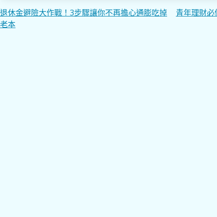
文
退休金避險大作戰！3步驟讓你不再擔心通膨吃掉
青年理財必
老本
章
導
覽