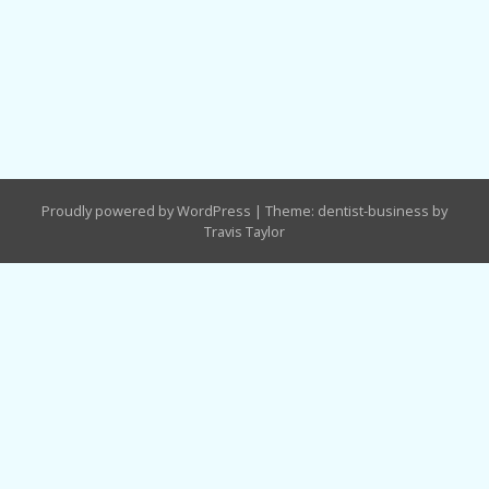
Proudly powered by WordPress
|
Theme: dentist-business by
Travis Taylor