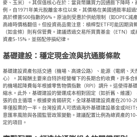
麥、玉米）。其保值核心在於：當貨幣購買力因通膨下降時，
例，自1971年美元脫離金本位以來，其價格在美國通膨率超過
高於標普500指數的6%。原油則受惠於供給限制（如OPEC減產）
高峰時價格翻倍。但投資商品需注意：槓桿型ETF可能因期貨
（如金條）則有保管費。建議透過交易所買賣基金（ETN）或
資產5-15%，並搭配停損紀律。
基礎建設：穩定現金流與抗通膨條款
基礎建設資產包括交通（機場、高速公路）、能源（電網、天
心）。其報酬主要來自特許經營權下的長期合約收費，許多合
的機場起降費每年根據零售物價指數（RPI）調升。這使得基
縮水。此外，基礎建設的營運成本相對固定（如折舊、維護）
張的自主循環。根據麥肯錫研究，全球基礎建設資產在2010-20
率僅股票的一半。台灣投資人可透過海外基礎建設基金或REI
意匯率風險與各國監管政策變動。建議配置比例為總資產的10-
定的項目。