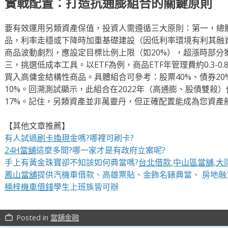
實戰配置：打造抗通膨組合的關鍵原則
要有效運用另類資產保值，投資人需遵循三大原則：第一，總
品，利率走穩或下降時加重基礎建設（因低利率環境有利其融
商品波動劇烈，應設定目標比例上限（如20%），超漲時部分
三，挑選低成本工具。以ETF為例，商品ETF年管理費約0.3-0.8%
買入高傭金結構性商品。具體組合可參考：股票40%、債券20%
10%。回溯測試顯示，此組合在2022年（高通膨、股債雙殺）僅
17%。記住，另類資產並非萬靈丹，但正確配置能成為您資產
【其他文章推薦】
有人試過
刷卡換現
金嗎?哪裡可刷卡?
24H當舖
這麼多間?哪一家才是有政府立案呢?
手上有黃金珠寶卻不知該如何典當嗎?
台北借款
,
中山區當舖
,
大
鳳山當舖
提供汽機車借款、高雄票貼、金飾名錶典當、 房地融
楠梓機車借錢
學生上班族皆可辦
Posted in
當舖金融
work_outline