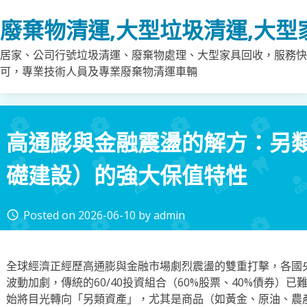
Skip
廢棄物清運,大型垃圾清運,大型
to
content
居家、公司行號垃圾清運、廢棄物處理、大型家具回收，服務快
可，專業技術人員及專業廢棄物清運車輛
高通膨與金融震盪的解方：另
礎建設）的強大保值特性
Posted on
2026-06-10
by
admin
access_time
全球經濟正經歷高通膨與金融市場劇烈震盪的雙重打擊，各國
波動加劇，傳統的60/40投資組合（60%股票、40%債券）
始將目光轉向「另類資產」，尤其是商品（如黃金、原油、農