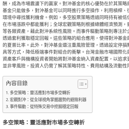
酬，成為市場震盪下的贏家。對沖基金的核心優勢在於其策略
基金只能做多，對沖基金可以同時進行多空操作，利用槓桿、
環境中尋找獲利機會。例如，多空股票策略透過同時持有被低
在市場漲跌中都能獲利；全球宏觀策略則根據總體經濟預測，
等各類資產，藉此對沖系統性風險。而事件驅動策略則專注於
透過套利獲取穩定回報。這些策略的組合應用，使得對沖基金
的夏普比率。此外，對沖基金還注重風險管理，透過設定停損
具等方式，降低極端事件對組合的衝擊。台灣金融市場國際化
資產客戶與機構投資者開始將對沖基金納入資產配置，以追求
並非零風險，投資人仍需了解其策略特性、費用結構及流動性
內容目錄
多空策略：靈活應對市場多空轉折
宏觀對沖：從全球視角掌握趨勢的避險利器
事件驅動：從特殊交易中挖掘穩定回報
多空策略：靈活應對市場多空轉折