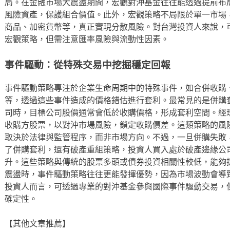
局。在金融市場大震盪期間，宏觀對沖基金往往能透過提前布
風險資產，保護組合價值。此外，宏觀策略不局限於單一市場
商品、加密貨幣等，真正實現分散風險。對台灣投資人來說，可
宏觀策略，但需注意匯率風險與流動性因素。
事件驅動：從特殊交易中挖掘穩定回報
事件驅動策略專注於企業生命周期中的特殊事件，如合併收購
等，透過這些事件造成的價格錯估進行套利。最常見的是併購
司時，目標公司股價通常會低於收購價格，形成套利空間。經
收購方股票，以對沖市場風險，鎖定收購價差。這類策略的風
取決於法律與監管程序，而非市場方向。不過，一旦併購失敗
了併購套利，還有破產重組策略，投資人買入處於破產邊緣公
升。這些策略與傳統的股票多頭或債券投資相關性較低，能夠
震盪時，事件驅動策略往往更能發揮優勢，因為市場波動會導
投資人而言，可透過專業的對沖基金參與國際事件驅動交易，
確定性。
【其他文章推薦】