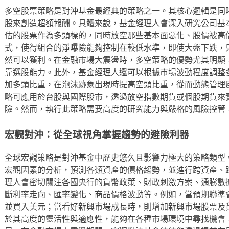
多空股票策略是對沖基金最經典的策略之一。其核心邏輯是同
股來創造超額報酬。具體來說，基金經理人會深入研究公司基
估的股票作為多頭標的，同時放空那些基本面惡化、股價被高
式，使得組合的淨曝險能夠控制在較低水準，即使大盤下跌，
然可以獲利。在金融市場大震盪時，多空策略的優勢尤其明顯
靠選股能力。此外，基金經理人還可以根據市場波動程度調整
加多頭比重，在泡沫跡象出現時提高空頭比重，從而動態管理
略可應用於台股與國際股市，透過放空指數期貨或個股期貨來
險。然而，執行此策略需要高度的研究能力與嚴格的風險控管
宏觀對沖：從全球視角掌握趨勢的避險利器
全球宏觀策略是對沖基金中歷史悠久且影響力極大的策略類型
宏觀因素的分析，預測各類資產的價格趨勢，並進行跨資產、
理人會密切關注各國央行的貨幣政策、財政刺激方案、通膨數
斷利率走向、匯率變化、商品價格波動等。例如，當預期聯準
並買入美元；當看好新興市場成長時，則增加新興市場股票及
於其高度的靈活性與適應性，能夠在各種市場環境中尋找機會