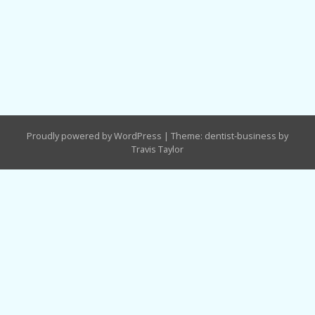
Proudly powered by WordPress
|
Theme: dentist-business by
Travis Taylor