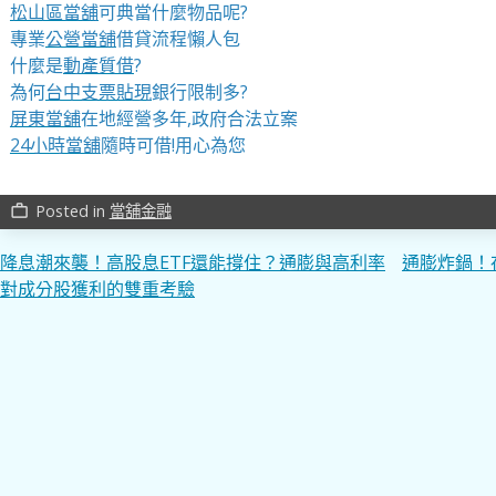
松山區當舖
可典當什麼物品呢?
專業
公營當舖
借貸流程懶人包
什麼是
動產質借
?
為何
台中支票貼現
銀行限制多?
屏東當舖
在地經營多年,政府合法立案
24小時當舖
隨時可借!用心為您
Posted in
當舖金融
work_outline
文
降息潮來襲！高股息ETF還能撐住？通膨與高利率
通膨炸鍋！
對成分股獲利的雙重考驗
章
導
覽