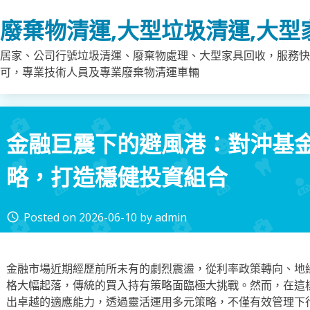
Skip
廢棄物清運,大型垃圾清運,大型
to
content
居家、公司行號垃圾清運、廢棄物處理、大型家具回收，服務快
可，專業技術人員及專業廢棄物清運車輛
金融巨震下的避風港：對沖基
略，打造穩健投資組合
Posted on
2026-06-10
by
admin
access_time
金融市場近期經歷前所未有的劇烈震盪，從利率政策轉向、地
格大幅起落，傳統的買入持有策略面臨極大挑戰。然而，在這
出卓越的適應能力，透過靈活運用多元策略，不僅有效管理下