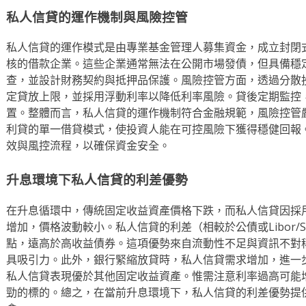
私人信貸的運作機制與風險控管
私人信貸的運作模式是由專業基金管理人募集資金，成立封閉
核的借款企業。這些企業通常無法在公開市場發債，但具備穩
查，並設計財務契約與抵押品保護。風險控管方面，透過分散
定貸放上限，並採用浮動利率以降低利率風險。貸後定期監控
置。整體而言，私人信貸的運作機制符合金融規範，風險控管
利貸的單一借貸模式，使投資人能在可控風險下獲得穩健回報
效與風控流程，以確保資金安全。
升息環境下私人信貸的利差優勢
在升息循環中，傳統固定收益資產價格下跌，而私人信貸因採
增加，價格波動較小。私人信貸的利差（相較於公債或Libor/SO
點，遠高於高收益債券。這項優勢來自流動性不足與資訊不對
具吸引力。此外，銀行緊縮放貸時，私人信貸需求增加，進一
私人信貸表現優於其他固定收益資產。惟需注意利率過高可能
勁的標的。總之，在當前升息環境下，私人信貸的利差優勢提