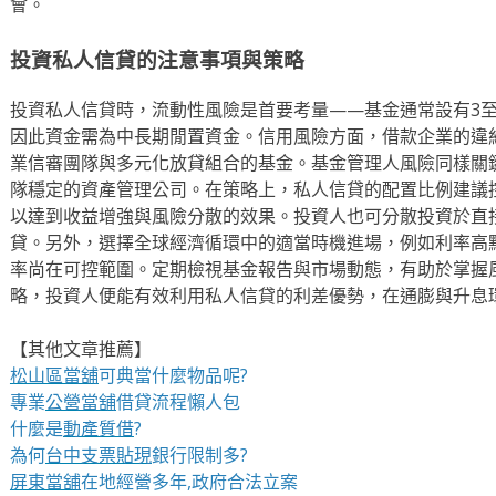
會。
投資私人信貸的注意事項與策略
投資私人信貸時，流動性風險是首要考量——基金通常設有3
因此資金需為中長期閒置資金。信用風險方面，借款企業的違
業信審團隊與多元化放貸組合的基金。基金管理人風險同樣關
隊穩定的資產管理公司。在策略上，私人信貸的配置比例建議控
以達到收益增強與風險分散的效果。投資人也可分散投資於直
貸。另外，選擇全球經濟循環中的適當時機進場，例如利率高
率尚在可控範圍。定期檢視基金報告與市場動態，有助於掌握
略，投資人便能有效利用私人信貸的利差優勢，在通膨與升息
【其他文章推薦】
松山區當舖
可典當什麼物品呢?
專業
公營當舖
借貸流程懶人包
什麼是
動產質借
?
為何
台中支票貼現
銀行限制多?
屏東當舖
在地經營多年,政府合法立案