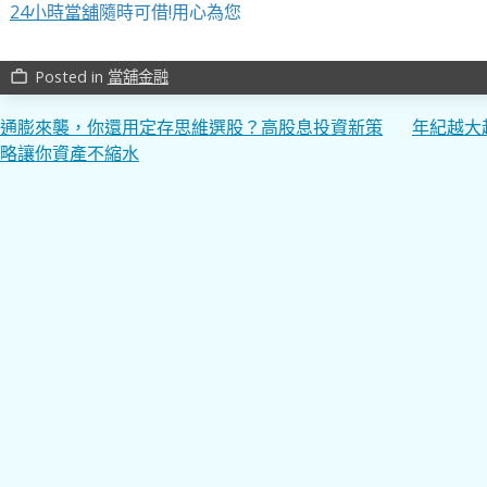
24小時當舖
隨時可借!用心為您
Posted in
當舖金融
work_outline
文
通膨來襲，你還用定存思維選股？高股息投資新策
年紀越大
略讓你資產不縮水
章
導
覽