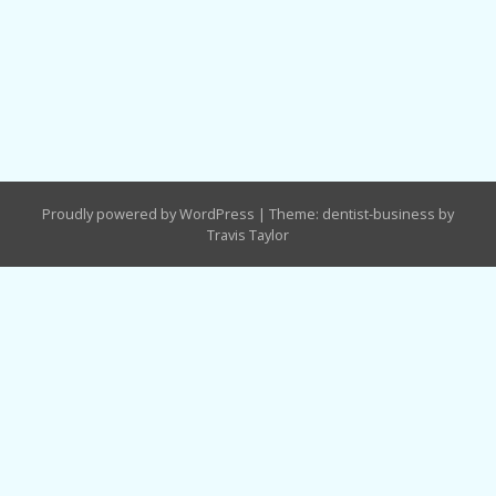
Proudly powered by WordPress
|
Theme: dentist-business by
Travis Taylor