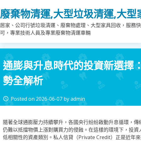
Skip
廢棄物清運,大型垃圾清運,大型
to
content
居家、公司行號垃圾清運、廢棄物處理、大型家具回收，服務快
可，專業技術人員及專業廢棄物清運車輛
通膨與升息時代的投資新選擇
勢全解析
Posted on
2026-06-07
by
admin
access_time
隨著全球通膨壓力持續攀升，各國央行紛紛啟動升息循環，傳
仍難以抵擋物價上漲對購買力的侵蝕。在這樣的環境下，投資
低相關性的資產類別。私人信貸（Private Credit）正是