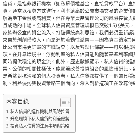
信貸，是指非銀行機構（如私募債權基金、直接貸款平台）直
資，通常以私募方式進行，利率遠高於公開市場交易的企業債
解為地下金融或高利貸，但在專業資產管理公司的風險控管與
且成熟的市場。全球私人信貸資產管理規模已突破1.5兆美元
家族辦公室的資金流入。打破傳統高利思維，我們必須重新認
來自於剝削借款人，而是源於流動性溢價——因為資金鎖定期
比公開市場更詳盡的盡職調查；以及客製化條款——可以根據
項。在升息環境中，浮動利率的私人信貸能夠隨著基準利率調
同時提供穩定的現金流。此外，歷史數據顯示，私人信貸的違
票、公債的相關性極低，能顯著改善投資組合的風險報酬比。
是希望對抗通膨的個人投資者，私人信貸都提供了一個兼具穩
制、利差優勢與投資策略三個面向，深入剖析這項正在改寫傳
內容目錄
私人信貸的運作機制與風險控管
升息環境下私人信貸的利差優勢
投資私人信貸的注意事項與策略