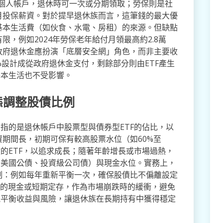
到個人帳戶，退休時可一次或分期領取；勞保則是社
月投保薪資。對於提早退休族而言，這筆錢的最大優
基本生活費（如伙食、水電、房租）的來源。但缺點
，例如2024年勞保老年給付月領最高約2.8萬
政府退休金應扮演「底層安全網」角色，而非主要收
%設計成從政府退休金支付，剩餘部分則由ETF產生
基本生活也不受影響。
態調整股債比例
，指的是退休帳戶中股票型與債券型ETF的佔比，以
期間長，初期可保有較高股票水位（如60%至
指數的ETF，以追求成長；隨著年齡增長或市場過熱，
如美國公債、投資級公司債）與現金水位。實務上，
制：例如每年重新平衡一次，確保股債比不偏離設定
費的現金或短期定存，作為市場崩跌時的緩衝，避免
能平衡收益與風險，讓退休族在長期持有中獲得穩定