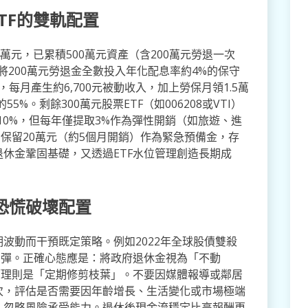
TF的雙軌配置
萬元，已累積500萬元資產（含200萬元勞退一次
：將200萬元勞退金全數投入年化配息率約4%的保守
，每月產生約6,700元被動收入，加上勞保月領1.5萬
5%。剩餘300萬元股票ETF（如006208或VTI）
10%，但每年僅提取3%作為彈性開銷（如旅遊、進
中保留20萬元（約5個月開銷）作為緊急預備金，存
休金鞏固基礎，又透過ETF水位管理創造長期成
恐慌破壞配置
波動而干預既定策略。例如2022年全球股債雙殺
反彈。正確心態應是：將政府退休金視為「不動
管理則是「定期修剪枝葉」。不要因媒體報導或鄰居
次，評估是否需要因年齡增長、生活變化或市場極端
，忽略風險承受能力。退休後現金流穩定比高報酬更