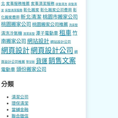
北
家事服務推薦
家事清潔服務
床墊清洗
床墊清
彰化搬家
彰化搬家公司費用
彰
床墊清潔服務
潔
新北清潔
桃園市搬家公司
化搬家費用
桃園搬家公司
桃園搬家公司推薦
洗床墊
租車
竹
潭子電動車
清洗冷氣機
清潔床墊
網站設計
南搬家公司
網站設計公司
網頁設計
網頁設計公司
網
銷售文案
貨運
頁設計公司推薦
聚甘新
頭份搬家公司
電動車
分類
清潔公司
環保清潔
當舖金融
聯合徵信