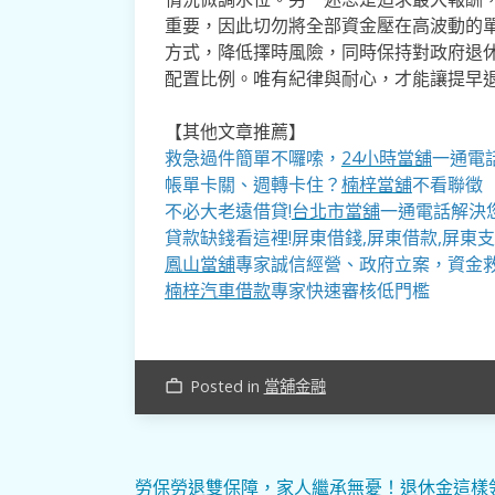
重要，因此切勿將全部資金壓在高波動的單
方式，降低擇時風險，同時保持對政府退
配置比例。唯有紀律與耐心，才能讓提早
【其他文章推薦】
救急過件簡單不囉嗦，
24小時當舖
一通電
帳單卡關、週轉卡住？
楠梓當舖
不看聯徵
不必大老遠借貸!
台北市當舖
一通電話解決您
貸款缺錢看這裡!屏東借錢,屏東借款,屏東支
鳳山當舖
專家誠信經營、政府立案，資金
楠梓汽車借款
專家快速審核低門檻
Posted in
當舖金融
work_outline
文
勞保勞退雙保障，家人繼承無憂！退休金這樣