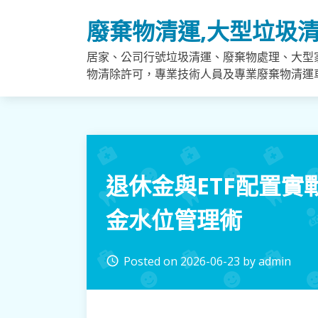
Skip
廢棄物清運,大型垃圾清
to
content
居家、公司行號垃圾清運、廢棄物處理、大型
物清除許可，專業技術人員及專業廢棄物清運
退休金與ETF配置
金水位管理術
Posted on
2026-06-23
by
admin
access_time