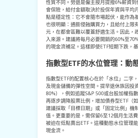
性質不同。勞退是僱主按月提撥6%薪資
會保險，給付金額取決於投保年資與平均
點是穩定性：它不會隨市場起伏，能作為
也很明顯：通膨侵蝕購買力，且給付上限有限
元，在都會區難以覆蓋舒適生活。因此，
入來源。建議將每月必要開銷的60%至70
的現金流補足。這樣即使ETF短期下跌，
指數型ETF的水位管理：動
指數型ETF的配置核心在於「水位」二字
及現金儲備的彈性空間。提早退休族因投資
80%），例如追蹤S&P 500或台股加權
再逐步調降股票比例，增加債券型ETF（
建議採取「目標日期」或「固定比例」機
值。更重要的是，需保留6至12個月生活
被迫在低點賣出ETF。這種動態水位管理
現金流。