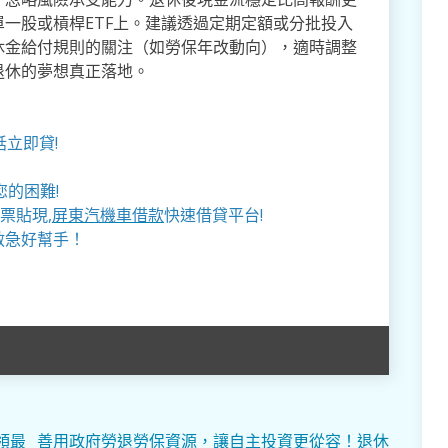
一股或槓桿ETF上。建議透過定期定額或分批投入
休金給付規則的關注（如勞保年改動向），適時調整
退休的夢想真正落地。
話立即貸!
的困難!
票貼現,
屏東汽機車借款
快速借貸平台!
救急好幫手！
領最
善用政府勞退勞保資源，讓自主投資更從容！退休