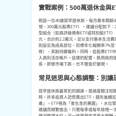
實戰案例：500萬退休金與E
假設一位40歲提早退休族，每月基本開銷4
領、300萬元股票ETF）。建議分配如下
型組合（如高評級債券ETF或特別股ETF）
元，合計約2.2萬元，足以支付基本生活費的5
則設定為成長部位，目標年化報酬率7%至
修），其餘持續複利。同時，從股票ETF
入高利活存帳戶。這樣的配置，既用政府退
長，即使市場下跌，也不需急於變現。
常見迷思與心態調整：別讓
提早退休族最常犯的錯誤，是過度關注短期
時，許多投資人恐慌賣出ETF，錯失後續
產」，ETF視為「會生息的果園」，水位
建議而頻繁進出，只需每季或每年檢視一
情況微調水位。另一迷思是追求最大報酬