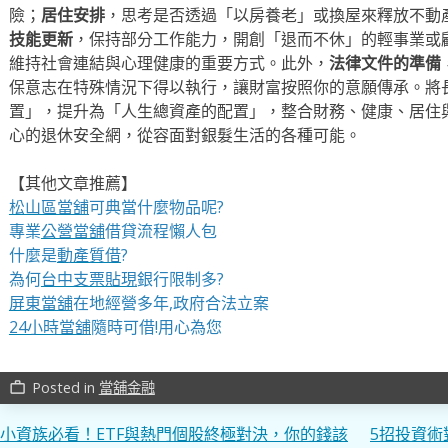
險；
居住安排
，思考是否透過「以房養老」或換屋來釋放不動
技能更新
，保持部分工作能力，開創「退而不休」的輕事業或
維持社會連結與心理健康的重要方式。此外，
法律文件的準備
保意志在特殊情況下得以執行，讓財富按照你的意願傳承。將
置」，提升為「人生總資產的配置」，整合財務、健康、居住
心的退休安全網，從容面對銀髮生活的各種可能。
【其他文章推薦】
松山區當舖
可典當什麼物品呢?
專業
公營當舖
借貸流程懶人包
什麼是
動產質借
?
為何
台中支票貼現
銀行限制多?
屏東當舖
在地經營多年,政府合法立案
24小時當舖
隨時可借!用心為您
Posted in
當舖金融
work_outline
文
小資族必看！ETF與熱門個股終極對決，你的錢該
5招投資