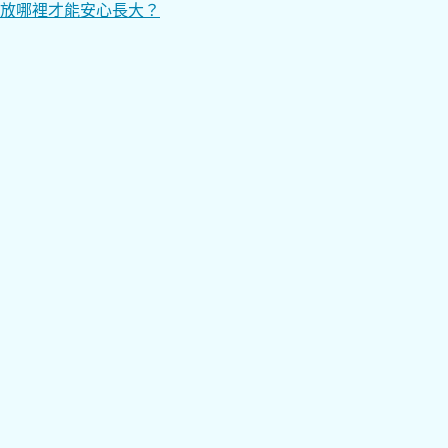
放哪裡才能安心長大？
章
導
覽