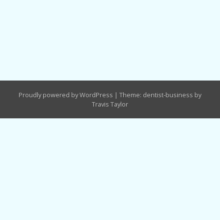
Proudly powered by WordPress
|
Theme: dentist-business by
Travis Taylor