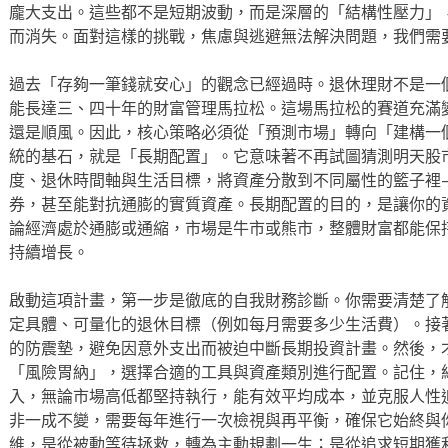
龐大支出。這些都不是短期波動，而是深層的「結構性壓力」
而消失。面對這樣的挑戰，焦慮與逃避無法解決問題，我們需
過去「存夠一筆錢就安心」的觀念已經過時。退休理財不是一
能長達三、四十年的財富管理馬拉松。這場馬拉松的賽道充滿
還是順風。因此，核心策略必須從「預測市場」轉向「建構一
統的基石，就是「長期配置」。它意味著不再試圖猜測明天股
度、退休時間軸與生活目標，將資產分散到不同屬性的籃子裡
券，甚至能對抗通膨的實質資產。長期配置的目的，是讓你的
論經濟處於通膨或通縮，市場是牛市或熊市，整體財富都能保
持續增長。
啟動這項計畫，第一步是徹底的自我財務診斷。你需要清楚了
定具體、可量化的退休目標（例如每月需要多少生活費）。接
的防震墊，避免因意外支出而被迫中斷長期投資計畫。然後，
「風險胃納」，選擇合適的工具與資產類別進行配置。記住，
入，無論市場高低都堅持執行，能有效平均成本，並克服人性
非一成不變，需要每年進行一次檢視與再平衡，確保它始終與
維，是從被動等待拯救，轉為主動規劃一生；是從追求短期獲