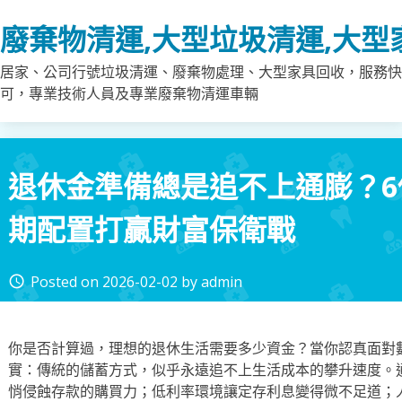
Skip
廢棄物清運,大型垃圾清運,大型
to
content
居家、公司行號垃圾清運、廢棄物處理、大型家具回收，服務快
可，專業技術人員及專業廢棄物清運車輛
退休金準備總是追不上通膨？
期配置打贏財富保衛戰
Posted on
2026-02-02
by
admin
access_time
你是否計算過，理想的退休生活需要多少資金？當你認真面對
實：傳統的儲蓄方式，似乎永遠追不上生活成本的攀升速度。
悄侵蝕存款的購買力；低利率環境讓定存利息變得微不足道；