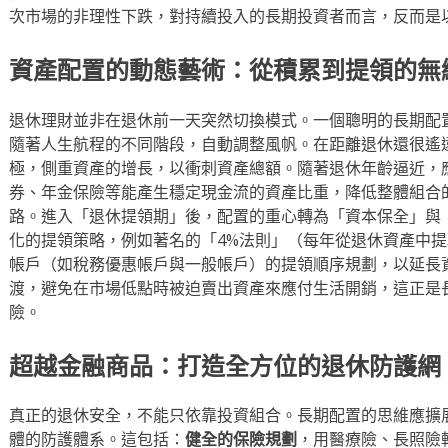
次市場的非理性下跌，對持續投入的長期投資者而言，反而是
資產配置的動態藝術：從積累到提領的無
退休理財並非在退休前一天突然切換模式。一個聰明的長期配
隨著人生航程的不同階段，自動調整風帆。在距離退休還很遙
極，側重資產的增長，以衝刺資產總額。隨著退休年齡逼近，
券、年金保險等能產生穩定現金流的資產比重，降低整體組合
路。進入「退休提領期」後，配置的重心轉為「資本保全」與
化的提領策略，例如著名的「4%法則」（每年從退休資產中提
帳戶（如稅務優惠帳戶與一般帳戶）的提領順序規劃，以延長
渡，避免在市場低點時被迫賣出資產來應付生活開銷，這正是
險。
超越金融商品：打造全方位的退休防護網
真正的退休安全，不能只依靠投資組合。長期配置的思維應擴
體的防護體系。這包括：
健全的保險規劃
，用醫療險、長照險