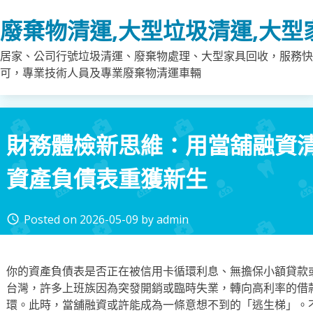
Skip
廢棄物清運,大型垃圾清運,大型
to
content
居家、公司行號垃圾清運、廢棄物處理、大型家具回收，服務快
可，專業技術人員及專業廢棄物清運車輛
財務體檢新思維：用當舖融資
資產負債表重獲新生
Posted on
2026-05-09
by
admin
access_time
你的資產負債表是否正在被信用卡循環利息、無擔保小額貸款
台灣，許多上班族因為突發開銷或臨時失業，轉向高利率的借
環。此時，當舖融資或許能成為一條意想不到的「逃生梯」。