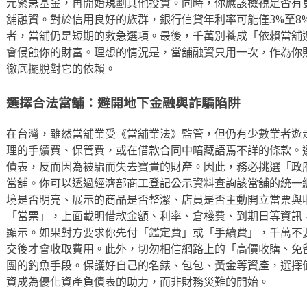
元緊急基金，再開始規劃其他投資。同時，你應該檢視是否有
舖融資。對於信用良好的族群，銀行信貸年利率可能僅3%至8
者，當舖仍是短期的救急選項。最後，千萬別養成「依賴當舖
會侵蝕你的財富。理想的情況是，當舖融資只用一次，作為你
徹底擺脫對它的依賴。
選擇合法當舖：避開地下金融與詐騙陷阱
在台灣，雖然當舖業受《當舖業法》監管，但仍有少數業者遊
理的手續費、保管費，或在借款合同中暗藏語焉不詳的條款。
債表，反而因為被騙而失去寶貴的財產。因此，務必挑選「政
當舖。你可以透過經濟部商工登記公示資料查詢該當舖的統一
境是否明亮、展示的商品是否整潔、店員是否主動開立當票與
「當票」，上面載明借款金額、利率、倉棧費、到期日等資訊
顯示。如果對方要求你先付「鑑定費」或「手續費」，千萬不
交後才會收取費用。此外，切勿相信網路上的「高價收購、免
團的釣魚手段。保護好自己的名錶、包包、黃金等資產，選擇
資成為優化資產負債表的助力，而非財務災難的開始。