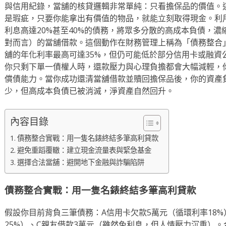
與信用紀錄，當舖的核貸邏輯非常單純：只看擔保品的價值。
是瑕疵，只要你能拿出有價值的物品，就能立刻取得現金。利
利息高達20%甚至40%的債務，將眾多分散的高成本負債，
對而言）的當舖借款。這個動作在財務管理上稱為「債務整合」（Debt
舖的年化利率最高可達35%，但仍可能低於部分信用卡或融資
你只剩下單一債權人時，還款壓力與心理負擔都會大幅減輕，
償債能力。當你成功還清當舖借款並贖回擔保品後，你的資產
少，但高成本負債已被消滅，淨資產自然回升。
內容目錄
債務整合實戰：用一隻名錶終結多筆高利貸款
避免重蹈覆轍：建立現金流量表與緊急基金
選擇合法當舖：避開地下金融與詐騙陷阱
債務整合實戰：用一隻名錶終結多筆高利貸款
假設你目前背負三筆債務：A信用卡欠款5萬元（循環利率18%
25%）、C親友借款3萬元（雖然免利息，但人情壓力沉重）。