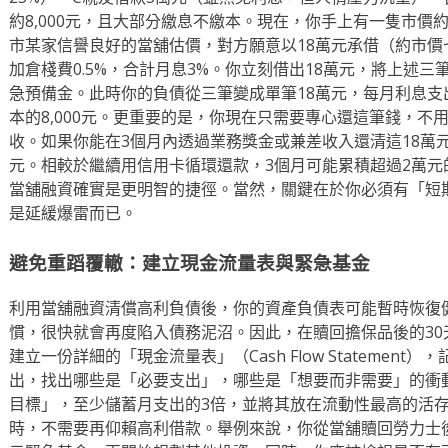
約8,000元，且大部分繳息不繳本。現在，你手上有一隻市價約25
市某家信譽良好的當舖估價，對方願意以18萬元承借（約市價七
加倉棧費0.5%，合計月息3%。你立刻借出18萬元，將上述
急預備金。此時你的負債從三筆變成單筆18萬元，每月利息支出為18
本的8,000元。更重要的是，你現在只需要專心還這筆錢，不
收。如果你能在3個月內透過業務獎金或兼差收入還清這18萬元，總利息
元。相較於繼續用信用卡循環還款，3個月可能累積超過2萬
當舖融資確實是更明智的捷徑。當然，關鍵在於你必須有「短
是延緩爆雷而已。
避免重蹈覆轍：建立現金流量表與緊急基金
利用當舖融資清償高利負債後，你的資產負債表可能暫時恢復
慣，很快就會再度陷入債務泥沼。因此，在贖回擔保品後的3
建立一份詳細的「現金流量表」（Cash Flow Statemen
出，找出哪些是「必要支出」，哪些是「想要而非需要」的衝
目標」，至少儲蓄月支出的3倍，並將其放在流動性最高的活
時，不需要再仰賴高利借款。舉例來說，你從當舖贖回勞力士