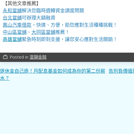
【其他文章推薦】
永和當舖
解決您臨時週轉資金調度問題
台北當舖
可辦理大額融資
鳳山汽車借款
，快速、方便，助您應對生活種種挑戰！
中山區當舖
、
大同區當舖
推薦！
高雄當舖
緊急時刻即刻支援，讓您安心應對生活開銷！
Posted in
當舖金融
work_outline
文
退休金自己造！月配息基金如何成為你的第二份薪
告別負債循
水？
章
導
覽