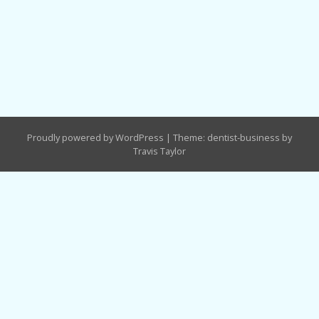
Proudly powered by WordPress
|
Theme: dentist-business by
Travis Taylor