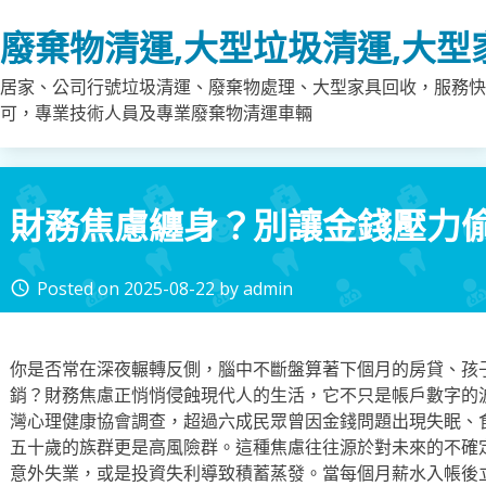
Skip
廢棄物清運,大型垃圾清運,大型
to
content
居家、公司行號垃圾清運、廢棄物處理、大型家具回收，服務快
可，專業技術人員及專業廢棄物清運車輛
財務焦慮纏身？別讓金錢壓力
Posted on
2025-08-22
by
admin
access_time
你是否常在深夜輾轉反側，腦中不斷盤算著下個月的房貸、孩
銷？財務焦慮正悄悄侵蝕現代人的生活，它不只是帳戶數字的
灣心理健康協會調查，超過六成民眾曾因金錢問題出現失眠、
五十歲的族群更是高風險群。這種焦慮往往源於對未來的不確
意外失業，或是投資失利導致積蓄蒸發。當每個月薪水入帳後