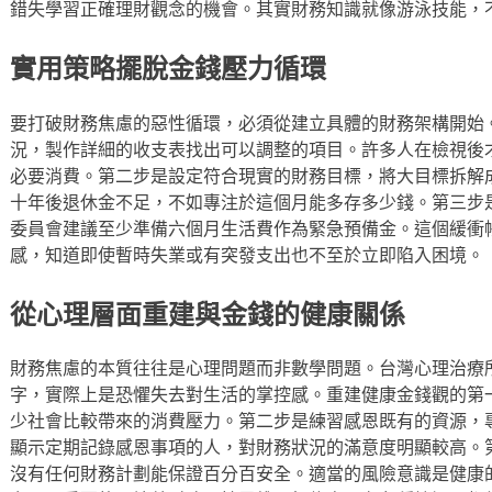
錯失學習正確理財觀念的機會。其實財務知識就像游泳技能，
實用策略擺脫金錢壓力循環
要打破財務焦慮的惡性循環，必須從建立具體的財務架構開始
況，製作詳細的收支表找出可以調整的項目。許多人在檢視後
必要消費。第二步是設定符合現實的財務目標，將大目標拆解
十年後退休金不足，不如專注於這個月能多存多少錢。第三步
委員會建議至少準備六個月生活費作為緊急預備金。這個緩衝
感，知道即使暫時失業或有突發支出也不至於立即陷入困境。
從心理層面重建與金錢的健康關係
財務焦慮的本質往往是心理問題而非數學問題。台灣心理治療
字，實際上是恐懼失去對生活的掌控感。重建健康金錢觀的第
少社會比較帶來的消費壓力。第二步是練習感恩既有的資源，
顯示定期記錄感恩事項的人，對財務狀況的滿意度明顯較高。
沒有任何財務計劃能保證百分百安全。適當的風險意識是健康