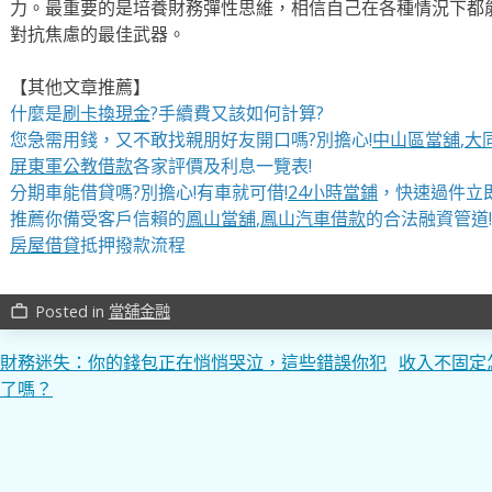
力。最重要的是培養財務彈性思維，相信自己在各種情況下都
對抗焦慮的最佳武器。
【其他文章推薦】
什麼是
刷卡換現金
?手續費又該如何計算?
您急需用錢，又不敢找親朋好友開口嗎?別擔心!
中山區當舖
,
大
屏東軍公教借款
各家評價及利息一覽表!
分期車能借貸嗎?別擔心!有車就可借!
24小時當鋪
，快速過件立即
推薦你備受客戶信賴的
鳳山當舖
,
鳳山汽車借款
的合法融資管道!
房屋借貸
抵押撥款流程
Posted in
當舖金融
work_outline
文
財務迷失：你的錢包正在悄悄哭泣，這些錯誤你犯
收入不固定
了嗎？
章
導
覽