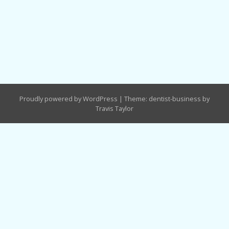
Proudly powered by WordPress
|
Theme: dentist-business by
Travis Taylor