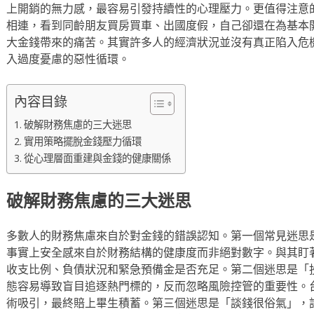
上開銷的無力感，最容易引發持續性的心理壓力。更值得注意
相連，看到同齡朋友買房買車、出國度假，自己卻還在為基本
大金錢帶來的痛苦。其實許多人的經濟狀況並沒有真正陷入危
入過度憂慮的惡性循環。
內容目錄
破解財務焦慮的三大迷思
實用策略擺脫金錢壓力循環
從心理層面重建與金錢的健康關係
破解財務焦慮的三大迷思
多數人的財務焦慮來自於對金錢的錯誤認知。第一個常見迷思
事實上安全感來自於財務結構的健康度而非絕對數字。與其盯
收支比例、負債狀況和緊急預備金是否充足。第二個迷思是「
態容易導致盲目追逐熱門標的，反而忽略風險控管的重要性。
術吸引，最終賠上畢生積蓄。第三個迷思是「談錢很俗氣」，