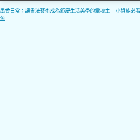
文
墨香日常：讓書法藝術成為節慶生活美學的靈魂主
小資族必
角
章
導
覽