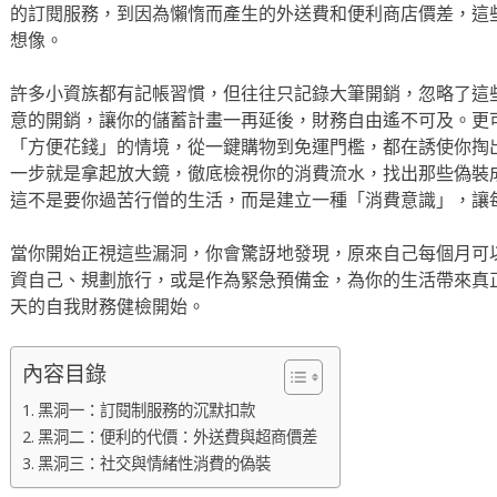
的訂閱服務，到因為懶惰而產生的外送費和便利商店價差，這
想像。
許多小資族都有記帳習慣，但往往只記錄大筆開銷，忽略了這
意的開銷，讓你的儲蓄計畫一再延後，財務自由遙不可及。更
「方便花錢」的情境，從一鍵購物到免運門檻，都在誘使你掏
一步就是拿起放大鏡，徹底檢視你的消費流水，找出那些偽裝
這不是要你過苦行僧的生活，而是建立一種「消費意識」，讓
當你開始正視這些漏洞，你會驚訝地發現，原來自己每個月可
資自己、規劃旅行，或是作為緊急預備金，為你的生活帶來真
天的自我財務健檢開始。
內容目錄
黑洞一：訂閱制服務的沉默扣款
黑洞二：便利的代價：外送費與超商價差
黑洞三：社交與情緒性消費的偽裝