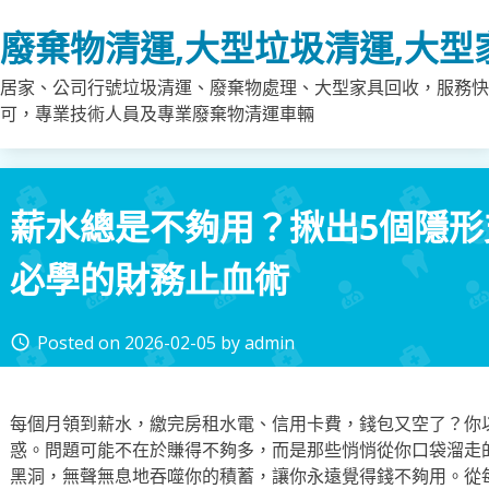
Skip
廢棄物清運,大型垃圾清運,大型
to
content
居家、公司行號垃圾清運、廢棄物處理、大型家具回收，服務快
可，專業技術人員及專業廢棄物清運車輛
薪水總是不夠用？揪出5個隱
必學的財務止血術
Posted on
2026-02-05
by
admin
access_time
每個月領到薪水，繳完房租水電、信用卡費，錢包又空了？你
惑。問題可能不在於賺得不夠多，而是那些悄悄從你口袋溜走
黑洞，無聲無息地吞噬你的積蓄，讓你永遠覺得錢不夠用。從