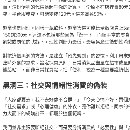
而，這份便利的代價遠超乎你的計算。一份原本在店裡賣80
費、平台服務費，可能變成120元。價差高達50%。
超商也是同理。同樣一瓶飲料，超商售價可能比量販店貴上5到
150到300元。這還不包括那些因為「逛一下」而順手拿的零
飢餓或匆忙的狀態下，理性判斷力最低，最容易產生衝動性消
對抗這個黑洞的方法，是建立「預先規劃」的習慣。利用周末
臨時外食的需求。設定採買原則：日常消耗品盡量在超市或量
補給站」，而非日常採買點。把「便利」視為一種需要謹慎使
黑洞三：社交與情緒性消費的偽裝
「大家都要去，我不去好像不合群。」「今天心情不好，買個
「社交需求」或「心理健康」的外衣，讓你難以拒絕。同事的
力大而下的網購訂單，都屬於這個範疇。
我們並非主張要斷絕社交，而是要分辨消費的「必要性」與「