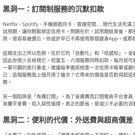
黑洞一：訂閱制服務的沉默扣款
Netflix、Spotify、手機遊戲月卡、雲端空間……現代生
試用期，讓你輕鬆綁定信用卡。問題在於，試用期結束後，那
用，很容易被遺忘。你或許早已不再使用那個健身App，或那
這類支出之所以危險，在於它的「自動化」和「低感知」。金
因此你很少去檢視它。但當五、六項服務同時扣款，每月就可
一筆可觀的旅行基金。建議每季徹底檢查一次信用卡帳單或銀
己：這個服務我上個月用了幾次？它帶來的價值是否對得起這
務。
另一個陷阱是「免運訂閱」。為了省運費而訂閱電商平台會員
來攤平會費，陷入惡性循環。真正的節省，是減少不必要的消
黑洞二：便利的代價：外送費與超商價差
「太累了，叫外送吧。」「順路去超商買一下就好。」便利，