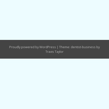
Proudly powered by WordPress
|
Theme: dentist-business by
Travis Taylor