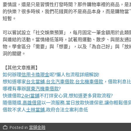
要情誼，還是只是習慣性打發時間？那件購物車裡的商品，是
的快樂？很多時候，我們花錢買的不是商品本身，而是購物當
短暫。
可以嘗試設立「社交娛樂預算」，每月固定一筆金額用於此類
與連結的活動。當情緒低落時，試著用運動、散步、與朋友通
物。學會區分「需要」與「想要」，以及「為自己好」與「放
洞的關鍵。
【其他文章推薦】
如何辦理
信用卡換現金
呢?懶人包流程詳細解說!
想知道哪家
台北當舖
,
台北汽車借款
,
台北機車借款
，借款利息比
哪裡有專辦
屏東汽機車借款
?
快速借款
24H當鋪
不打烊安心貸,想知道更多貸款流程?
隨借隨還,
高雄借貸
以一流服務,當日放款快速保密,讓你輕鬆借貸
借款不求人
士林當鋪
,政府合法立案利息低
Posted in
當舖金融
work_outline