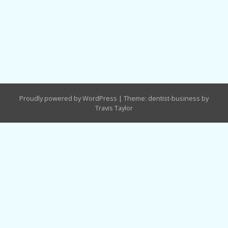
Proudly powered by WordPress
|
Theme: dentist-business by
Travis Taylor