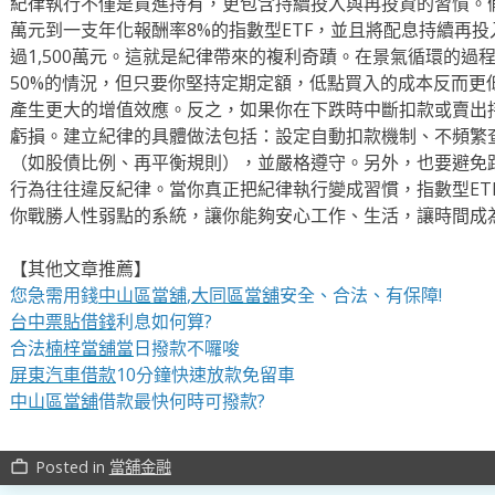
紀律執行不僅是買進持有，更包含持續投入與再投資的習慣。假
萬元到一支年化報酬率8%的指數型ETF，並且將配息持續再投
過1,500萬元。這就是紀律帶來的複利奇蹟。在景氣循環的過
50%的情況，但只要你堅持定期定額，低點買入的成本反而更
產生更大的增值效應。反之，如果你在下跌時中斷扣款或賣出
虧損。建立紀律的具體做法包括：設定自動扣款機制、不頻繁
（如股債比例、再平衡規則），並嚴格遵守。另外，也要避免
行為往往違反紀律。當你真正把紀律執行變成習慣，指數型ET
你戰勝人性弱點的系統，讓你能夠安心工作、生活，讓時間成
【其他文章推薦】
您急需用錢
中山區當舖
,
大同區當舖
安全、合法、有保障!
台中票貼借錢
利息如何算?
合法
楠梓當舖當
日撥款不囉唆
屏東汽車借款
10分鐘快速放款免留車
中山區當舖
借款最快何時可撥款?
Posted in
當舖金融
work_outline