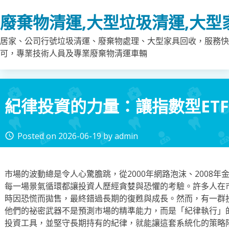
Skip
廢棄物清運,大型垃圾清運,大型
to
content
居家、公司行號垃圾清運、廢棄物處理、大型家具回收，服務快
可，專業技術人員及專業廢棄物清運車輛
紀律投資的力量：讓指數型ET
Posted on
2026-06-19
by
admin
access_time
市場的波動總是令人心驚膽跳，從2000年網路泡沫、2008年
每一場景氣循環都讓投資人歷經貪婪與恐懼的考驗。許多人在
時因恐慌而拋售，最終錯過長期的復甦與成長。然而，有一群
他們的祕密武器不是預測市場的精準能力，而是「紀律執行」的
投資工具，並堅守長期持有的紀律，就能讓這套系統化的策略