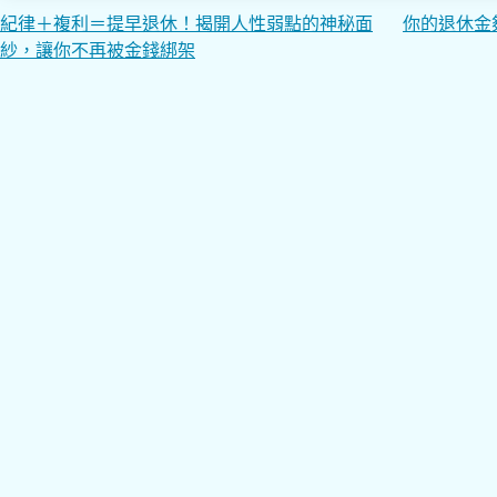
文
紀律＋複利＝提早退休！揭開人性弱點的神秘面
你的退休金
紗，讓你不再被金錢綁架
章
導
覽