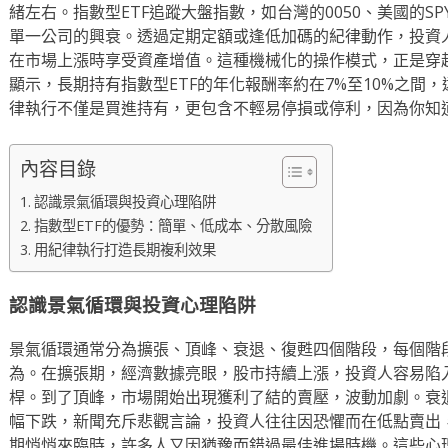
緒左右。指數型ETF追蹤大盤指數，如台灣的0050、美國的S
單一公司的興衰。透過定期定額或逢低加碼的紀律動作，投資
在市場上漲時享受資產增值。這種機械化的操作模式，正是穿
顯示，長期持有指數型ETF的年化報酬率約在7%至10%之間
律執行不僅是買進持有，更包含不輕易停損或停利，因為你知
內容目錄
認識景氣循環與投資心理陷阱
指數型ETF的優勢：簡單、低成本、分散風險
用紀律執行打造長期複利效果
認識景氣循環與投資心理陷阱
景氣循環通常分為擴張、頂峰、衰退、復甦四個階段，每個階
為。在擴張期，經濟數據亮眼，股市持續上漲，投資人容易陷
桿。到了頂峰，市場開始出現獲利了結的賣壓，波動加劇。衰
幅下跌，新聞充斥悲觀言論，投資人往往因恐懼而在低點賣出
期悄悄來臨時，許多人又因猶豫而錯過最佳進場時機。這些心