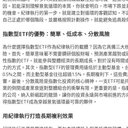
因。若能深刻理解景氣循環的本質，你就會明白，市場下跌並
的機會。紀律執行的第一步，就是建立對循環的客觀認知，不
自己正處於哪個階段，並嚴格按照計劃操作，就能避免追高殺
指數型ETF的優勢：簡單、低成本、分散風險
為什麼選擇指數型ETF作為紀律執行的載體？因為它具備三大
險。首先，簡單意味著不需要鑽研個股財報、預測產業趨勢或
性指數的ETF，就能參與整體經濟的長期成長。對於沒有時間
力的方式。其次，指數型ETF的管理費用遠低於主動型基金，台灣
0.5%之間，而主動型基金往往超過1.5%。長期複利下，這
響。最後，分散風險是指數化投資的核心精神，一支ETF可能
業的倒閉或產業衰退對整體組合的衝擊有限。更重要的是，指
的公司，納入新崛起的龍頭，讓你的投資永遠與市場前進的方
得指數型ETF成為穿越景氣循環最可靠的夥伴。
用紀律執行打造長期複利效果