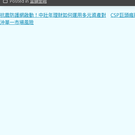
Posted in
當舖金融
work_outline
文
抗震防護網啟動！中壯年理財如何運用多元資產對
CSP巨頭
沖單一市場風險
章
導
覽