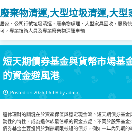
Skip
廢棄物清運,大型垃圾清運,大型
to
content
居家、公司行號垃圾清運、廢棄物處理、大型家具回收，服務快
可，專業技術人員及專業廢棄物清運車輛
短天期債券基金與貨幣市場基
的資金避風港
Posted on
2026-06-08
by
admin
access_time
退休理財的關鍵在於資產保值與穩定現金流。短天期債券基金
動性的特性，成為退休族最信賴的資金去處。不同於股票基金
債券基金主要投資於剩餘期限較短的債券，例如一年內到期的