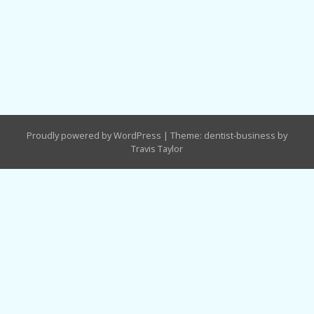
Proudly powered by WordPress
|
Theme: dentist-business by
Travis Taylor