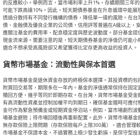
的反應較小。舉例而言，當市場利率上升1%，存續期間三年的
可能下跌高達10%。因此，短天期債券基金在升息循環中能展
透過分散持有不同發行機構的債券，降低單一違約風險。在台
債、金融債及優良企業的公司債，信用評等普遍在A級以上，
應關注基金的費用率、配息穩定度與歷史波動度。部分基金提
現金流來源。需要注意的是，短天期債券基金的淨值仍可能小
適合不想承受高風險卻又希望獲得比定存更高收益的投資人。
貨幣市場基金：流動性與保本首選
貨幣市場基金是退休資金存放的終極保本選擇。其投資標的包
附買回交易等，期限多在一年內。基金的淨值通常保持在固定
贖回方便，幾乎等同於即期存款。在台灣，貨幣市場基金受金
有高流動性資產並控制加權平均到期日，確保基金隨時可應付
金可作為緊急預備金或短期資金停泊站。例如，當市場劇烈波
場基金避險；待市場回穩後再重新配置。此外，貨幣市場基金
無存款保險上限問題（存款保險每戶上限300萬），適合管理
市場基金不保證本金，不過實務上極少發生虧損，是保守型投