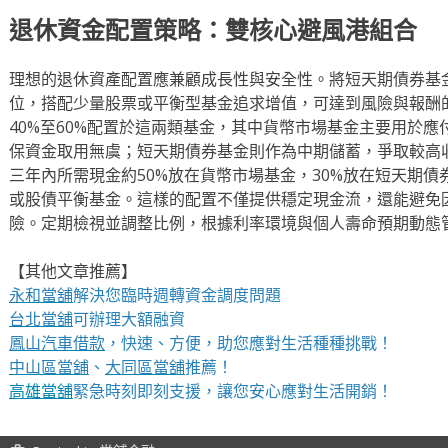
退休資金配置策略：雙核心避風港組合
理想的退休資產配置應兼顧成長性與安全性。將短天期債券基
位，搭配少量股票或平衡型基金追求增值，可達到風險與報酬
40%至60%配置於這兩類基金，其中貨幣市場基金主要用於應
保資金取用無虞；短天期債券基金則作為中期儲蓄，爭取較高
三年內所需現金約50%放在貨幣市場基金，30%放在短天期債券
或股債平衡基金。這樣的配置不僅提供穩定現金流，還能避免
險。定期檢視並調整比例，根據利率環境與個人壽命預期動態
【其他文章推薦】
永和當舖
解決您臨時週轉資金調度問題
台北當舖
可辦理大額融資
鳳山汽車借款
，快速、方便，助您應對生活種種挑戰！
中山區當舖
、
大同區當舖
推薦！
高雄當舖
緊急時刻即刻支援，讓您安心應對生活開銷！