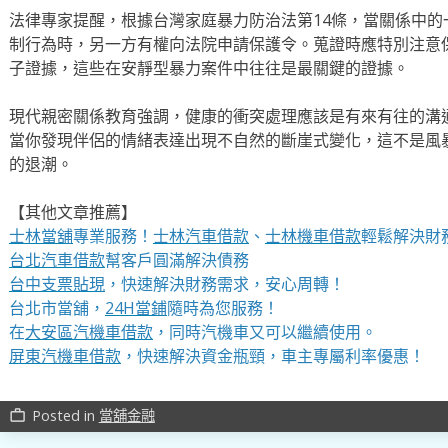
法律專家提醒，根據台灣家庭暴力防治法第14條，當關係中
制行為時，另一方有權向法院申請保護令。蒐證時應特別注意
子證據，這些在安靜型暴力案件中往往是最關鍵的證據。
現代親密關係教育強調，健康的衝突處理應該是有來有往的溝
當你發現伴侶的情緒表達出現不自然的斷崖式變化，這不是風
的退潮。
【其他文章推薦】
士林當舖
專業服務！
士林汽車借款
、
士林機車借款
輕鬆解決財
台北汽車借款
幫客戶圓滿解決債務
台中支票貼現
，快速解決財務需求，安心周轉！
台北市當舖，
24H當鋪
隨時為您服務！
在
大安區汽機車借款
，同時汽機車又可以繼續使用。
屏東汽機車借款
，快速解決資金瓶頸，車主專屬利率優惠！
Posted in
當舖金融
work_outline