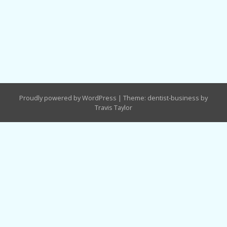
Proudly powered by WordPress
|
Theme: dentist-business by
Travis Taylor