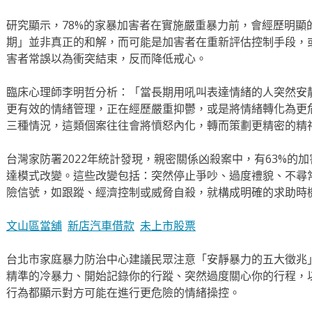
研究顯示，78%的家暴加害者在實施嚴重暴力前，會經歷明顯
期」並非真正的和解，而可能是加害者在重新評估控制手段，
害者常誤以為衝突結束，反而降低戒心。
臨床心理師李明哲分析：「當長期用吼叫表達情緒的人突然安
更有效的情緒管理，正在經歷嚴重抑鬱，或是將情緒轉化為更
三種情況，這類個案往往會將憤怒內化，轉而策劃更精密的精
台灣家防署2022年統計發現，親密關係凶殺案中，有63%的
達模式改變。這些改變包括：突然停止爭吵、過度禮貌、不尋
險信號，如跟蹤、經濟控制或威脅自殺，就構成明確的求助時
文山區當舖
新店汽車借款
未上市股票
台北市家庭暴力防治中心建議民眾注意「安靜暴力的五大徵兆
精準的冷暴力、開始記錄你的行蹤、突然過度關心你的行程，
行為都顯示對方可能在進行更危險的情緒操控。