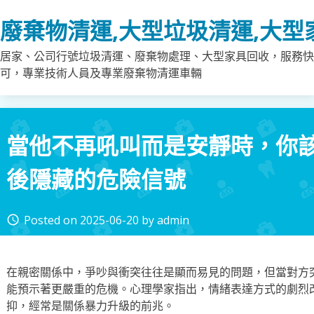
Skip
廢棄物清運,大型垃圾清運,大型
to
content
居家、公司行號垃圾清運、廢棄物處理、大型家具回收，服務快
可，專業技術人員及專業廢棄物清運車輛
當他不再吼叫而是安靜時，你
後隱藏的危險信號
Posted on
2025-06-20
by
admin
access_time
在親密關係中，爭吵與衝突往往是顯而易見的問題，但當對方
能預示著更嚴重的危機。心理學家指出，情緒表達方式的劇烈
抑，經常是關係暴力升級的前兆。