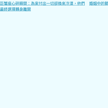
文
巨蟹座心碎瞬間：為家付出一切卻換來冷漠，他們
婚姻中的
最終選擇轉身離開
章
導
覽