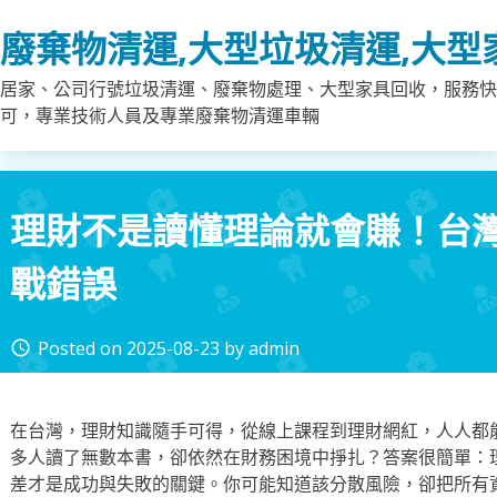
Skip
廢棄物清運,大型垃圾清運,大型
to
content
居家、公司行號垃圾清運、廢棄物處理、大型家具回收，服務快
可，專業技術人員及專業廢棄物清運車輛
理財不是讀懂理論就會賺！台
戰錯誤
Posted on
2025-08-23
by
admin
access_time
在台灣，理財知識隨手可得，從線上課程到理財網紅，人人都
多人讀了無數本書，卻依然在財務困境中掙扎？答案很簡單：
差才是成功與失敗的關鍵。你可能知道該分散風險，卻把所有