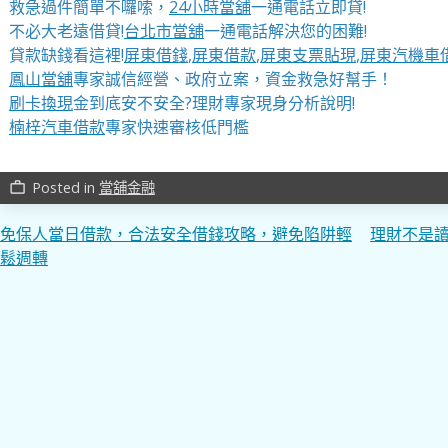
救急過件簡單不囉嗦，
24小時當舖
一通電話立即貸!
不必大老遠借貸!
台北市當舖
一通電話解決您的困難!
貸款缺錢看這裡!
屏東借錢
,
屏東借款
,
屏東支票貼現
,
屏東汽機車
鳳山當舖
專家誠信經營、政府立案，資金救急好幫手！
刷卡換現
金到底安不安全?理財專家現身分析說明!
楠梓汽車借款
專家快速審核低門檻
Posted in
當舖金融
work_outline
文
免保人當日借款，合法安全借錢攻略，避免陷阱輕
理財不是
鬆週轉
章
導
覽