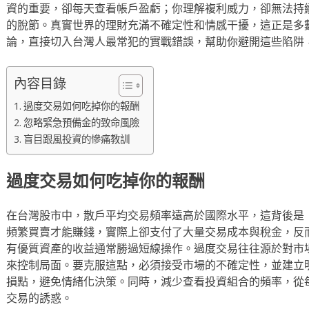
資的重要，卻每天查看帳戶盈虧；你理解複利威力，卻無法持
的脫節。真實世界的理財充滿不確定性和情感干擾，這正是多
論，直接切入台灣人最常犯的實戰錯誤，幫助你避開這些陷阱
內容目錄
過度交易如何吃掉你的報酬
忽略緊急預備金的致命風險
盲目跟風投資的慘痛教訓
過度交易如何吃掉你的報酬
在台灣股市中，散戶平均交易頻率遠高於國際水平，這背後是
頻繁買賣才能賺錢，實際上卻支付了大量交易成本與稅金，反
有優質資產的收益通常勝過短線操作。過度交易往往源於對市
來控制局面。要克服這點，必須接受市場的不確定性，並建立
損點，避免情緒化決策。同時，減少查看投資組合的頻率，從
交易的誘惑。