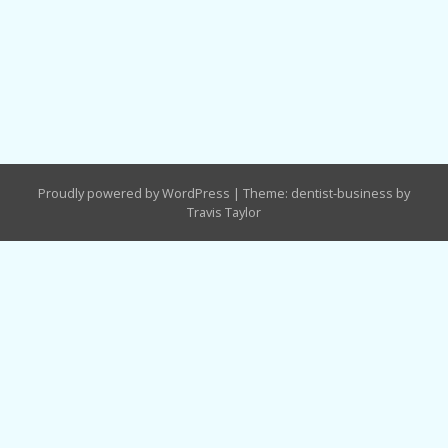
Proudly powered by WordPress
|
Theme: dentist-business by
Travis Taylor