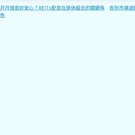
文
月月領息好安心？REITs配息在退休組合的關鍵角
告別市場波
色
章
導
覽