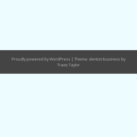
Proudly powered by WordPress
|
Theme: dentist-business by
Travis Taylor