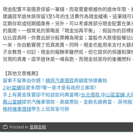
現金配置不是隨意保留一筆錢，而是需要根據你的退休年限、
建議提早退休族保留3至5年的生活費作為現金緩衝，這筆錢
定期存款或短期國庫券。另外，可以考慮將部分現金配置在美
的風險。一個常見的策略是「現金加再平衡」：假設你的目標股
佔比提高時，你賣出部分股票轉為現金；當股市大跌使股權佔
一來，你自動實現了低買高賣。同時，現金也能用來支付大額
子女教育。切記，現金的報酬率雖然低，但它提供的保護和彈
兌現的資產。提早退休是一場長跑，而現金就是你的後備燃料
【其他文章推薦】
留車不留車由你選！
楠梓汽車借款
高額度快速審核
24H當舖
這麼多間?哪一家才是有政府立案呢?
手上有黃金珠寶卻不知該如何典當嗎?
台北借款
,
中山區當舖
,
大
鳳山當舖
提供汽機車借款、高雄票貼、金飾名錶典當、 房地融
楠梓機車借錢
學生上班族皆可辦
Posted in
當舖金融
work_outline