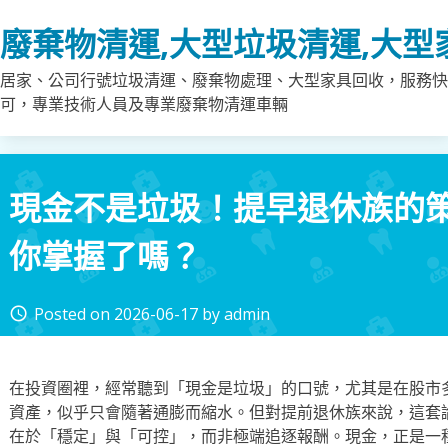
Skip
廢棄物清運,大型垃圾清運,大型
to
content
居家、公司行號垃圾清運、廢棄物處理、大型家具回收，服務快
可，專業技術人員及專業廢棄物清運車輛
現金不是垃圾！提早退休族的
你掌握了嗎？
Posted on
2026-06-17
by
admin
access_time
在投資圈裡，經常聽到「現金是垃圾」的口號，尤其是在股市
資產，似乎只會隨著通膨而縮水。但對提前退休族來說，這套
在於「穩定」與「可控」，而非極端追逐報酬。現金，正是一