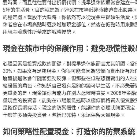
要時間，而且往往要付出折價代價。提早退休族通常會建立一
5年的生活費，目的就是為了避免在市場低迷時被迫賣出股票
的穩定器。當股市大跌時，你依然可以從現金中提領生活費，
休者會在市場高點時逐步增加現金部位，然後在低點時用來購
用現金流動性所帶來的戰略優勢。
現金在熊市中的保護作用：避免恐慌性殺
心理因素是投資成敗的關鍵，對提早退休族而言尤其明顯。當你
30%，如果沒有足夠現金，你很可能會因為恐懼而賣出所有部
崩盤後通常會伴隨著強勁反彈，但那些在低點恐慌賣出的人往
緒緩衝的角色。你知道自己還有足夠的錢可以生活，不必急著
更重要的是，現金讓你有能力在別人恐懼時貪婪。2008年金融
量現金的投資者，能夠在市場最低迷時以極低價格買入優質股
是確保長期存活。現金的防禦屬性，能讓你的心理狀態更穩定
什麼許多頂尖投資者，包括巴菲特，永遠保留大量現金。
如何策略性配置現金：打造你的防禦系統