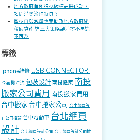
地方政府首例造林碳權註冊成功，
揭開淨零治理新頁？
微型自願減量專案助攻地方政府累
積碳資產 這三大策略讓淨零不再遙
不可及
標籤
USB CONNECTOR
iphone維修
南投
包裝設計
南投搬家
冷氣機清洗
搬家公司費用
南投搬家費用
台中搬家
台中搬家公司
台中網頁設
台北網頁
台中電動車
計公司推薦
設計
台北網頁設計公司
台北網頁設計公司推