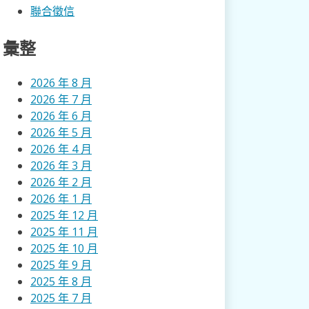
聯合徵信
彙整
2026 年 8 月
2026 年 7 月
2026 年 6 月
2026 年 5 月
2026 年 4 月
2026 年 3 月
2026 年 2 月
2026 年 1 月
2025 年 12 月
2025 年 11 月
2025 年 10 月
2025 年 9 月
2025 年 8 月
2025 年 7 月