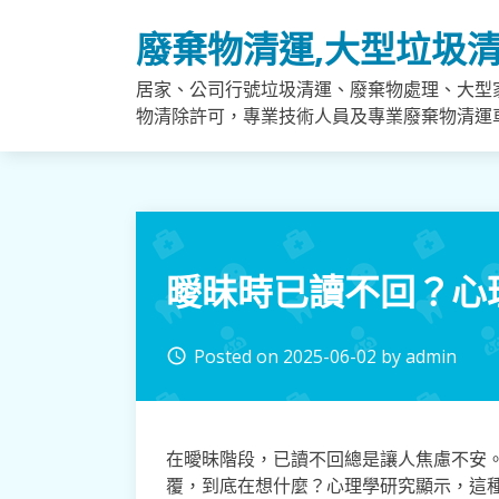
Skip
廢棄物清運,大型垃圾清
to
content
居家、公司行號垃圾清運、廢棄物處理、大型
物清除許可，專業技術人員及專業廢棄物清運
曖昧時已讀不回？心
Posted on
2025-06-02
by
admin
access_time
在曖昧階段，已讀不回總是讓人焦慮不安
覆，到底在想什麼？心理學研究顯示，這