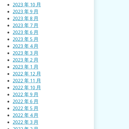
2023 年 10 月
2023 年 9 月
2023 年 8 月
2023 年 7 月
2023 年 6 月
2023 年 5 月
2023 年 4 月
2023 年 3 月
2023 年 2 月
2023 年 1 月
2022 年 12 月
2022 年 11 月
2022 年 10 月
2022 年 9 月
2022 年 6 月
2022 年 5 月
2022 年 4 月
2022 年 3 月