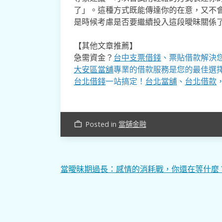
了」。這種方式既能傳達你的在意，又不
是時候考慮是否要繼續投入這段曖昧關係
【其他文章推薦】
急需資金？
台中支票借錢
、票貼借款解決
大安區當舖
專業的借款服務是您的最佳選
台北借錢
一站搞定！
台北當舖
、
台北借款
Posted in
當舖金融
work_outline
文
當曖昧期過長：感情的消耗戰，你還在等什麼
章
導