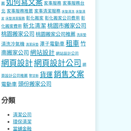
如何寫文案
家事服務
家事服務台
薦
北
家事服務推薦
家事清潔服務
床墊清洗
床墊清
彰化搬家
彰化搬家公司費用
彰
床墊清潔服務
潔
新北清潔
桃園市搬家公司
化搬家費用
桃園搬家公司
桃園搬家公司推薦
洗床墊
租車
竹
潭子電動車
清洗冷氣機
清潔床墊
網站設計
南搬家公司
網站設計公司
網頁設計
網頁設計公司
網
銷售文案
貨運
頁設計公司推薦
聚甘新
頭份搬家公司
電動車
分類
清潔公司
環保清潔
當舖金融