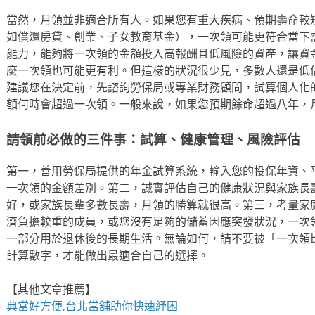
當然，月領並非適合所有人。如果您有重大疾病、預期壽命較
如償還房貸、創業、子女教育基金），一次領可能更符合當下
能力，能夠將一次領的金額投入高報酬且低風險的資產，讓資
麼一次領也可能更有利。但這樣的狀況很少見，多數人還是低
建議您在決定前，先諮詢勞保局或專業財務顧問，試算個人化
額何時會超過一次領。一般來說，如果您預期餘命超過八年，
請領前必做的三件事：試算、健康管理、風險評估
第一，善用勞保局提供的年金試算系統，輸入您的投保年資、
一次領的金額差別。第二，誠實評估自己的健康狀況與家族長
好，或家族長輩多數長壽，月領的勝算就很高。第三，考量家
濟負擔較重的成員，或您沒有足夠的儲蓄因應突發狀況，一次
一部分用於退休後的長期生活。無論如何，請不要被「一次領
計算數字，才能做出最適合自己的選擇。
【其他文章推薦】
典當好方便,
台北當舖
助你快速紓困