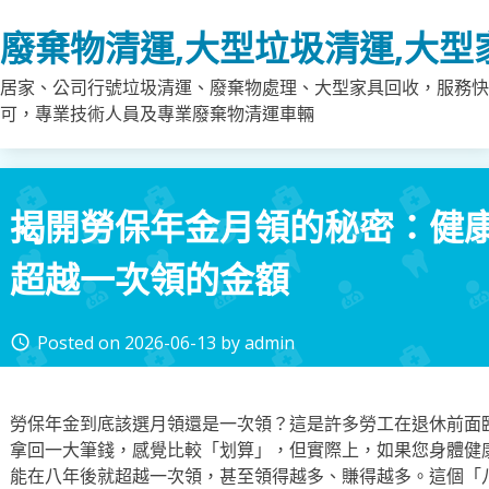
Skip
廢棄物清運,大型垃圾清運,大型
to
content
居家、公司行號垃圾清運、廢棄物處理、大型家具回收，服務快
可，專業技術人員及專業廢棄物清運車輛
揭開勞保年金月領的秘密：健
超越一次領的金額
Posted on
2026-06-13
by
admin
access_time
勞保年金到底該選月領還是一次領？這是許多勞工在退休前面
拿回一大筆錢，感覺比較「划算」，但實際上，如果您身體健
能在八年後就超越一次領，甚至領得越多、賺得越多。這個「