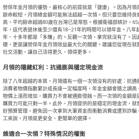
勞保年金月領的優勢，最核心的前提就是「健康」。因為月領
餘命較短，月領總金額可能無法超越一次領。但只要您維持良
高，平均餘命超過80歲在台灣已是常態。根據衛福部統計，65
年，這代表退休後至少還有18~21年的時間可以領年金。八
年、十多年都是「多賺」的。反觀一次領，拿完就沒有了。因
礎，更是讓勞保年金月領效益最大化的關鍵。建議您從現在就
社交活動，讓自己活得更久、領得更多。
月領的隱藏紅利：抗通膨與穩定現金流
除了八年超越的本質，月領還有一個一次領沒有的好處：抗通
消費者物價指數累計成長達一定幅度時，年金金額會隨之調高
物價上漲而增加，購買力不會被通膨侵蝕。而一次領的金額是固
購買力可能只剩一半。此外，月領提供的是穩定的現金流，就
好預算管理，避免因一次拿到大筆資金而衝動消費或遭到詐騙
工來說，月領是更安全、更簡單的選擇。
誰適合一次領？特殊情況的權衡