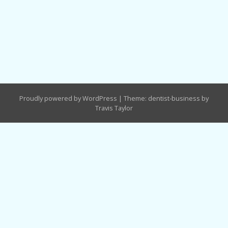
Proudly powered by WordPress
|
Theme: dentist-business by
Travis Taylor