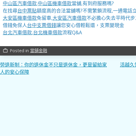
中山區汽車借款
.
中山區機車借款
當舖,有到府服務嗎?
在找尋
台中票貼
額度高的合法當舖嗎?不需繁鎖流程,一通電話立
大安區機車借款
免留車,
大安區汽車借款
不必擔心失去平時代步
借錢免保人
台中支票借錢
讓您安心借輕鬆還，支票變現金
台北汽車借款
,
台北機車借款
流程Q&A
Posted in
當舖金融
work_outline
文
勞退新制：你的退休金不只是退休金，更是留給家
活越久
人的安心保障
章
導
覽