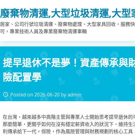
Skip
廢棄物清運,大型垃圾清運,大型
to
content
居家、公司行號垃圾清運、廢棄物處理、大型家具回收，服務快
可，專業技術人員及專業廢棄物清運車輛
提早退休不是夢！資產傳承與
險配置學
Posted on
2026-06-20
by
admin
access_time
在台灣，越來越多中高階主管與專業人士開始思考提早退休的
那麼簡單，更關乎如何在沒有穩定薪資收入的狀況下，維持生
利傳承給下一代。保險，作為風險管理與財務規劃的核心工具