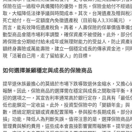
保險在這一過程中具備獨特的優勢。首先，保險金給付不經過
取，大幅降低法律爭議與時間成本。其次，台灣遺產及贈與稅
死亡給付，在一定額度內免徵遺產稅（目前每人3,330萬元）
而言，能有效降低遺產稅負。再者，人壽保險的保單價值準備
動型商品會隨市場利率調整，確保資產不被侵蝕。此外，部分
將保險金分期給付給未成年或無理財能力的受益人，防止資產
額終身壽險或萬能壽險，建立一個穩定成長的傳承資金池，同
現「活著自己用，走了留給家人」的目標。
如何選擇兼顧穩定與成長的保險商品
提早退休族最擔心的莫過於市場下跌導致退休金縮水，又擔心
報酬。因此，保險商品的選擇需在穩定與成長之間取得平衡。
迎的選項之一，其宣告利率通常高於銀行定存，且具有「最低
低也能鎖定一定收益。此外，投資型保險中的「變額年金」與
數，透過定期定額或資產配置策略，參與股市長期成長。部分
損」功能，降低人為判斷失誤。值得注意的是，選擇保險商品
管理費與解約費用，這些成本會直接影響實際報酬率。提早退