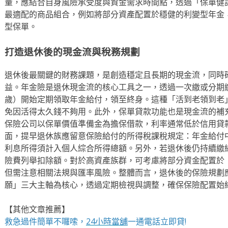
量，應結合自身風險承受度與資金需求時間點，透過「保單健
最適配的商品組合，例如將部分資產配置於穩健的利變型年金
型保單。
打造退休後的現金流與稅務規劃
退休後最關鍵的財務課題，是創造穩定且長期的現金流，同時
益。年金險是退休現金流的核心工具之一，透過一次繳或分期繳
歲）開始定期領取年金給付，領至終身。這種「活到老領到老
免因活得太久錢不夠用。此外，保單貸款功能也是現金流的補
保險公司以保單價值準備金為擔保借款，利率通常低於信用貸
面，提早退休族應留意保險給付的所得稅課稅規定：年金給付
利息所得須計入個人綜合所得總額。另外，若退休後仍持續繳納
險費列舉扣除額。對於高資產族群，可考慮將部分資金配置於「境
但需注意相關法規與匯率風險。整體而言，退休後的保險規劃
願」三大主軸為核心，透過定期檢視與調整，確保保險配置始
【其他文章推薦】
救急過件簡單不囉嗦，
24小時當舖
一通電話立即貸!