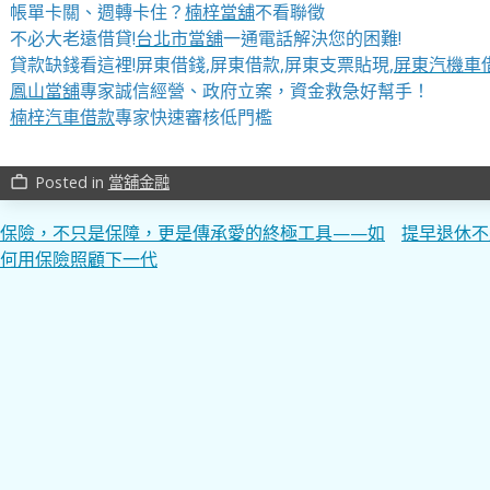
帳單卡關、週轉卡住？
楠梓當舖
不看聯徵
不必大老遠借貸!
台北市當舖
一通電話解決您的困難!
貸款缺錢看這裡!屏東借錢,屏東借款,屏東支票貼現,
屏東汽機車
鳳山當舖
專家誠信經營、政府立案，資金救急好幫手！
楠梓汽車借款
專家快速審核低門檻
Posted in
當舖金融
work_outline
文
保險，不只是保障，更是傳承愛的終極工具——如
提早退休不
何用保險照顧下一代
章
導
覽