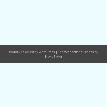
Proudly powered by WordPress
|
Theme: dentist-business by
Travis Taylor