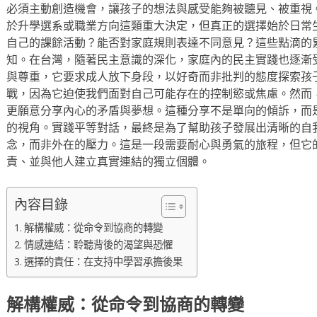
必須主動創造機會，讓孩子的想法與感受能夠被聽見、被重視
於升學選系或職業方向這類重大決定，但真正的選擇始於日常
自己的課餘活動？能否對家庭規則表達不同意見？這些點滴的
知。在台灣，隨著民主意識的深化，家庭內的民主實踐也逐漸
與尊重，它要求成人放下身段，以好奇而非批判的態度探索孩
戰，因為它迫使我們面對自己可能存在的控制慾或焦慮。然而
更願意分享內心的矛盾與夢想。這種分享不是單向的傾訴，而
的視角。實踐平等對話，最終是為了幫助孩子發展出清晰的自
念，而非外在的壓力。這是一段需要耐心與勇氣的旅程，但它
責、並與他人建立真實連結的獨立個體。
內容目錄
解構權威：從命令到協商的轉變
情感連結：聆聽背後的渴望與恐懼
選擇的責任：在支持中學習承擔後果
解構權威：從命令到協商的轉變