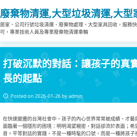
Skip
廢棄物清運,大型垃圾清運,大型
to
content
居家、公司行號垃圾清運、廢棄物處理、大型家具回收，服務快
可，專業技術人員及專業廢棄物清運車輛
打破沉默的對話：讓孩子的真
長的起點
Posted on
2026-01-26
by
admin
access_time
在快速變遷的台灣社會中，孩子的內心世界常常被成績、才藝
面臨著一個隱形的困境：明明渴望親密，對話卻流於表面；希
音。平等對話的實踐，不是一種時髦的口號，而是一種將孩子