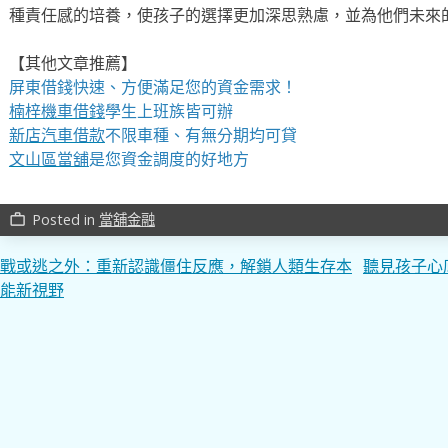
種責任感的培養，使孩子的選擇更加深思熟慮，並為他們未來
【其他文章推薦】
屏東借錢快速、方便滿足您的資金需求！
楠梓機車借錢
學生上班族皆可辦
新店汽車借款
不限車種、有無分期均可貸
文山區當舖
是您資金調度的好地方
Posted in
當舖金融
work_outline
文
戰或逃之外：重新認識僵住反應，解鎖人類生存本
聽見孩子心
能新視野
章
導
覽