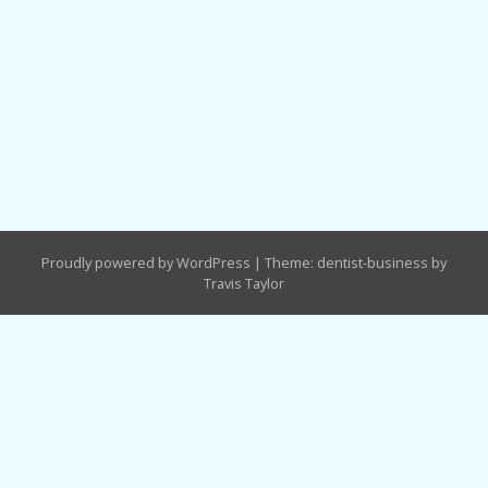
Proudly powered by WordPress
|
Theme: dentist-business by
Travis Taylor