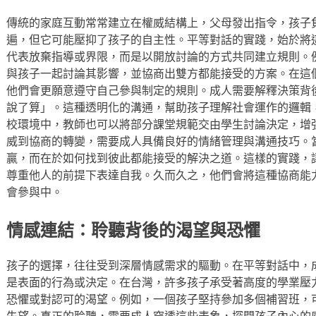
傳統的家庭互動常常建立在權威結構上，父母發出指令，孩子
遍，但它可能壓抑了孩子的自主性。平等對話的實踐，始於將
代表放棄指導或界限，而是以開放討論的方式共同建立規則。
與孩子一起討論其影響，並協商出雙方都能接受的方案。在這
他們會更願意遵守自己參與制定的規則。成人需要解釋決策背
說了算」。這種透明化的溝通，幫助孩子理解社會運作的邏輯
校環境中，教師也可以將部分課堂規範交由學生討論決定，增
威到協商的轉變，需要成人具備良好的情緒管理與溝通技巧。
贏，而在於如何找到彼此都能接受的解決之道。這樣的實踐，
尊重他人的前提下表達自我。久而久之，他們會將這種協商能
會參與中。
情感連結：聆聽背後的渴望與恐懼
孩子的選擇，往往受到深層情感需求的驅動。在平等對話中，
是表面的行為或決定。在台灣，許多孩子承受著高度的學業壓
恐懼或對認可的渴望。例如，一個孩子堅持參加多個補習班，
失望。真正的聆聽，需要成人穿透這些表象，探問孩子內心的