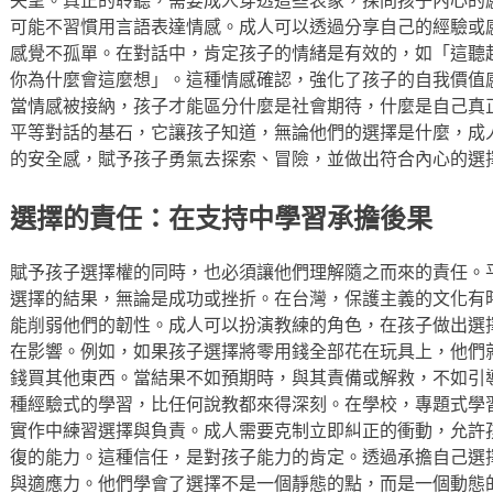
可能不習慣用言語表達情感。成人可以透過分享自己的經驗或
感覺不孤單。在對話中，肯定孩子的情緒是有效的，如「這聽
你為什麼會這麼想」。這種情感確認，強化了孩子的自我價值
當情感被接納，孩子才能區分什麼是社會期待，什麼是自己真
平等對話的基石，它讓孩子知道，無論他們的選擇是什麼，成
的安全感，賦予孩子勇氣去探索、冒險，並做出符合內心的選
選擇的責任：在支持中學習承擔後果
賦予孩子選擇權的同時，也必須讓他們理解隨之而來的責任。
選擇的結果，無論是成功或挫折。在台灣，保護主義的文化有
能削弱他們的韌性。成人可以扮演教練的角色，在孩子做出選
在影響。例如，如果孩子選擇將零用錢全部花在玩具上，他們
錢買其他東西。當結果不如預期時，與其責備或解救，不如引
種經驗式的學習，比任何說教都來得深刻。在學校，專題式學
實作中練習選擇與負責。成人需要克制立即糾正的衝動，允許
復的能力。這種信任，是對孩子能力的肯定。透過承擔自己選
與適應力。他們學會了選擇不是一個靜態的點，而是一個動態