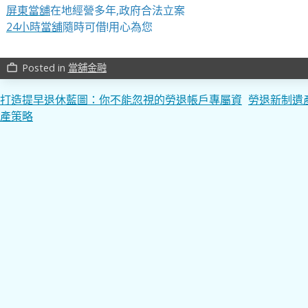
屏東當舖
在地經營多年,政府合法立案
24小時當舖
隨時可借!用心為您
Posted in
當舖金融
work_outline
文
打造提早退休藍圖：你不能忽視的勞退帳戶專屬資
勞退新制遺
產策略
章
導
覽