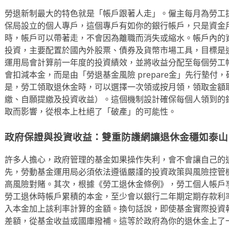
勞退新制最大的特色就是「帳戶跟著人走」。僱主每月為勞工
保局設立的個人專戶，這個專戶有如你的銀行帳戶，只是資金
時，帳戶可以帶著走，不會因為離職而消失或縮水。帳戶內的
投資，主要配置於國內外股票、債券及貨幣市場工具，目標是
運用局會計算前一年度的投資績效，並將收益分配至每個勞工
會扣減本金，而是由「勞退基金風險 prepare金」先行墊付
是，勞工領取退休金時，可以選擇一次領或按月領，領取金額
繳、自願提繳及投資收益）。這個機制設計確保每個人領到的
取而影響，從根本上杜絕了「破產」的可能性。
政府保證與投資收益：雙重防護網讓退休金穩如泰山
許多人擔心，政府管理的基金如果操作失利，會不會讓自己的
先，勞動基金運用局必須依法遵循嚴謹的投資政策與風險控管
高風險對賭。其次，根據《勞工退休金條例》，勞工個人帳戶
勞工退休時帳戶累積的本金，至少會以銀行二年期定期存款利
入本金加上該利率計算的金額。換句話說，即使基金實際投資
差額，從基金收益或國庫撥補。這等於政府為你的退休金上了