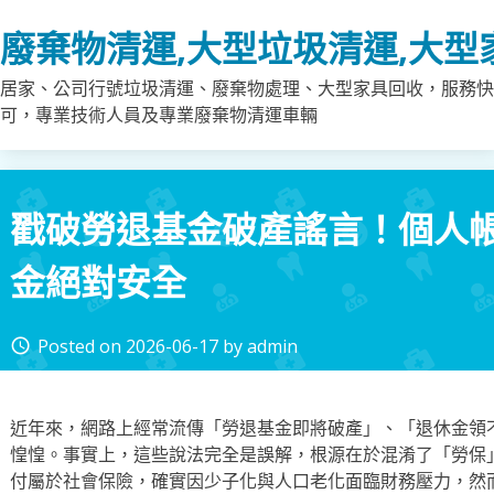
Skip
廢棄物清運,大型垃圾清運,大型
to
content
居家、公司行號垃圾清運、廢棄物處理、大型家具回收，服務快
可，專業技術人員及專業廢棄物清運車輛
戳破勞退基金破產謠言！個人
金絕對安全
Posted on
2026-06-17
by
admin
access_time
近年來，網路上經常流傳「勞退基金即將破產」、「退休金領
惶惶。事實上，這些說法完全是誤解，根源在於混淆了「勞保
付屬於社會保險，確實因少子化與人口老化面臨財務壓力，然而