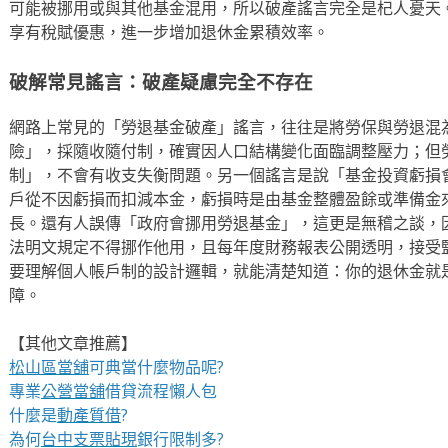
可能被挪用或與其他基金混用，所以破產謠言完全是杞人憂天
享有稅賦優惠，進一步增加退休金累積效率。
破解常見謠言：破產疑慮完全不存在
網路上常見的「勞退基金破產」謠言，往往是將勞保與勞退混
險」，採隨收隨付制，確實因人口結構變化面臨調整壓力；但
制」，不會有收支失衡問題。另一個謠言是說「基金投資虧損
戶從不因虧損而扣減本金，虧損時是由基金整體盈餘或準備金
長。還有人誤傳「政府會挪用勞退基金」，這更是無稽之談，
法明文規定不得挪作他用，且每年度財務報表公開透明，接受
要理解個人帳戶制的設計邏輯，就能清楚知道：你的退休金就
障。
【其他文章推薦】
松山區當舖
可典當什麼物品呢?
專業
公營當舖
借貸流程懶人包
什麼是
動產質借
?
為何
台中支票貼現
銀行限制多?