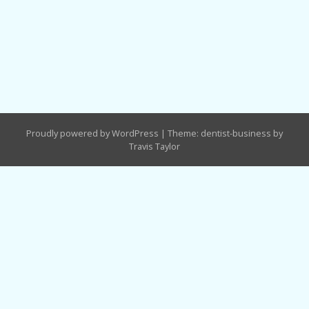
Proudly powered by WordPress
|
Theme: dentist-business by
Travis Taylor