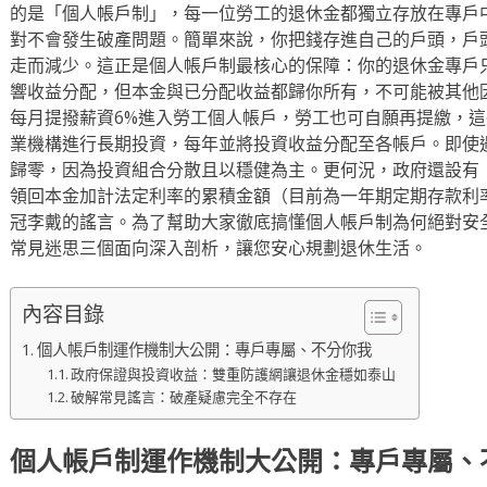
的是「個人帳戶制」，每一位勞工的退休金都獨立存放在專戶
對不會發生破產問題。簡單來說，你把錢存進自己的戶頭，戶
走而減少。這正是個人帳戶制最核心的保障：你的退休金專戶
響收益分配，但本金與已分配收益都歸你所有，不可能被其他
每月提撥薪資6%進入勞工個人帳戶，勞工也可自願再提繳，
業機構進行長期投資，每年並將投資收益分配至各帳戶。即使
歸零，因為投資組合分散且以穩健為主。更何況，政府還設有
領回本金加計法定利率的累積金額（目前為一年期定期存款利
冠李戴的謠言。為了幫助大家徹底搞懂個人帳戶制為何絕對安
常見迷思三個面向深入剖析，讓您安心規劃退休生活。
內容目錄
個人帳戶制運作機制大公開：專戶專屬、不分你我
政府保證與投資收益：雙重防護網讓退休金穩如泰山
破解常見謠言：破產疑慮完全不存在
個人帳戶制運作機制大公開：專戶專屬、