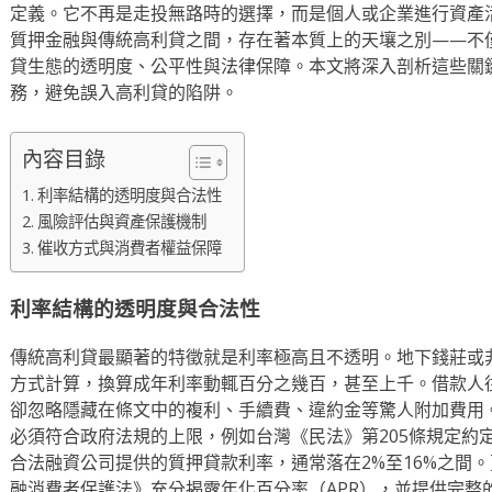
定義。它不再是走投無路時的選擇，而是個人或企業進行資產
質押金融與傳統高利貸之間，存在著本質上的天壤之別——不
貸生態的透明度、公平性與法律保障。本文將深入剖析這些關
務，避免誤入高利貸的陷阱。
內容目錄
利率結構的透明度與合法性
風險評估與資產保護機制
催收方式與消費者權益保障
利率結構的透明度與合法性
傳統高利貸最顯著的特徵就是利率極高且不透明。地下錢莊或
方式計算，換算成年利率動輒百分之幾百，甚至上千。借款人
卻忽略隱藏在條文中的複利、手續費、違約金等驚人附加費用
必須符合政府法規的上限，例如台灣《民法》第205條規定約
合法融資公司提供的質押貸款利率，通常落在2%至16%之間
融消費者保護法》充分揭露年化百分率（APR），並提供完整