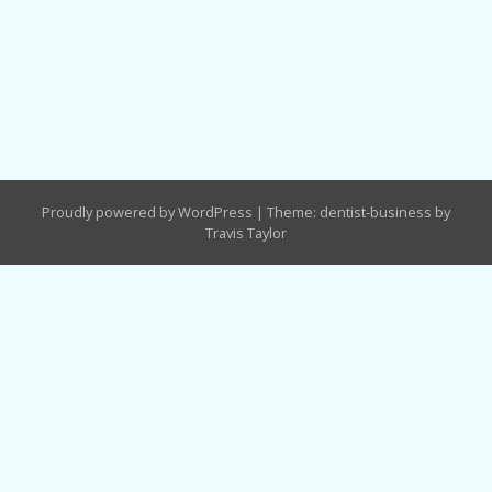
Proudly powered by WordPress
|
Theme: dentist-business by
Travis Taylor