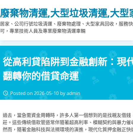
Skip
廢棄物清運,大型垃圾清運,大型
to
content
居家、公司行號垃圾清運、廢棄物處理、大型家具回收，服務快
可，專業技術人員及專業廢棄物清運車輛
從高利貸陷阱到金融創新：現
翻轉你的借貸命運
Posted on
2026-05-10
by
admin
access_time
過去，當急需資金周轉時，許多人第一個想到的是找親友借錢
莊。這些傳統借款管道常伴隨著超高利率、模糊契約與暴力催
然而，隨著金融科技與法規環境的演進，現代化質押金融正快