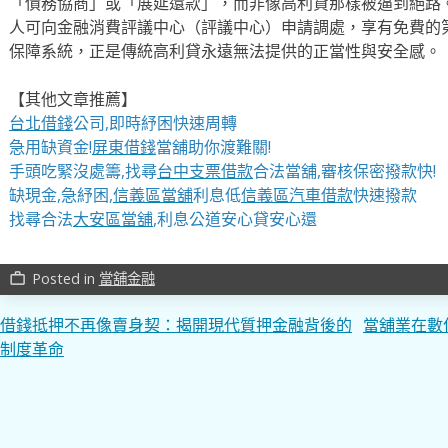
「債務協商」或「展延還款」，而非像高利貸那樣被逼到絕路
人可向金融消費評議中心（評議中心）申請調處，享有免費的
保障系統，正是傳統高利貸永遠無法提供的正當性與安全感。
【其他文章推薦】
台北借錢
公司,即時紓困快速周轉
急用缺資金!
屏東借錢
當舖助你渡難關!
手頭吃緊沒處籌,找尋
台中支票借款
合法當舖,審核保密撥款快!
缺現金,急紓困,
信義區當舖
利息低
信義區汽車借款
快速撥款
找尋合法
大安區當舖
,利息公道安心貸安心還
Posted in
當舖金融
work_outline
文
借錢抵押不再像賣身契：揭開現代質押金融背後的
當舖業在數
制度革命
章
導
覽