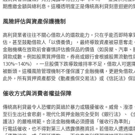
期應繳金額與總利息。這種透明度正是傳統高利貸刻意迴避的
風險評估與資產保護機制
高利貸業者往往不關心借款人的還款能力，只在乎能否即時拿
估，甚至鼓勵借款人「以債養債」，最終導致資產被惡意奪走
金融機構在放款前會審慎評估擔保品的價值（如房屋、汽車、
貸款成數。例如股票質押借款，券商或銀行會根據股票流動性
130%~140%），一旦股價下跌導致維持率不足，借款人可
被斷頭。這種風險管理機制不僅保護了金融機構，更避免借款
此外，所有質押資產都受《動產擔保交易法》或《信託法》保
催收方式與消費者權益保障
傳統高利貸最令人恐懼的莫過於暴力或騷擾催收。威脅、潑漆
至衍生出社會悲劇。現代化質押金融完全受到《銀行法》、《
護法》的嚴格規範。合法金融機構必須遵循「催收行為準則」
行電話催收，也不得對第三人透露債務資訊。若借款人遭遇還