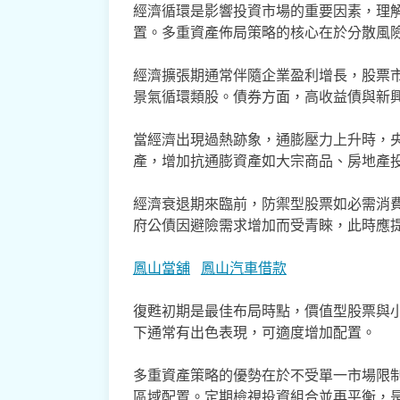
經濟循環是影響投資市場的重要因素，理
置。多重資產佈局策略的核心在於分散風
經濟擴張期通常伴隨企業盈利增長，股票
景氣循環類股。債券方面，高收益債與新
當經濟出現過熱跡象，通膨壓力上升時，
產，增加抗通膨資產如大宗商品、房地產投資
經濟衰退期來臨前，防禦型股票如必需消
府公債因避險需求增加而受青睞，此時應
鳳山當舖
鳳山汽車借款
復甦初期是最佳布局時點，價值型股票與
下通常有出色表現，可適度增加配置。
多重資產策略的優勢在於不受單一市場限
區域配置。定期檢視投資組合並再平衡，