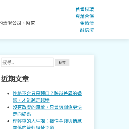
首
當
聯
環
頁
舖
合
保
的清潔公司、廢棄
金
徵
清
融
信
潔
搜
尋
關
近期文章
鍵
字:
性格不合只是藉口？跨越差異的婚
姻，才能越走越穩
沒有改變的道歉，只會讓關係更快
走向終點
理輕重的人生課：搞懂金錢與情感
關係的雙軌經營之道