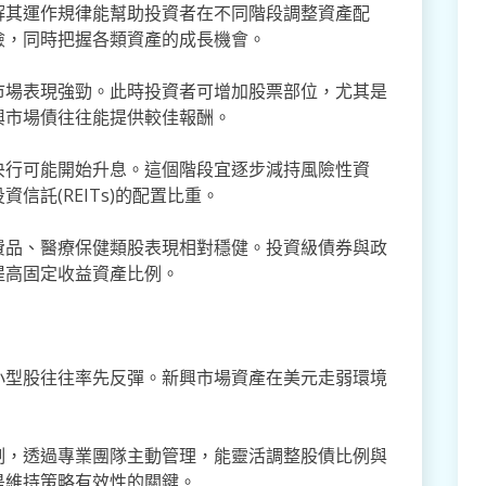
解其運作規律能幫助投資者在不同階段調整資產配
險，同時把握各類資產的成長機會。
市場表現強勁。此時投資者可增加股票部位，尤其是
興市場債往往能提供較佳報酬。
央行可能開始升息。這個階段宜逐步減持風險性資
信託(REITs)的配置比重。
費品、醫療保健類股表現相對穩健。投資級債券與政
提高固定收益資產比例。
小型股往往率先反彈。新興市場資產在美元走弱環境
制，透過專業團隊主動管理，能靈活調整股債比例與
是維持策略有效性的關鍵。