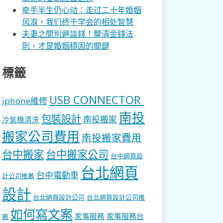
牵手半生仍心动：走过二十年婚姻
风浪，我们终于学会的相处智慧
夫妻之間別避談錢！釐清金錢法
則，才是婚姻穩固的關鍵
標籤
USB CONNECTOR
iphone維修
南投
包裝設計
南投搬家
冷氣機清洗
搬家公司費用
南投搬家費用
台中搬家
台中搬家公司
台中網頁設
台北網頁
台中電動車
計公司推薦
設計
台北網頁設計公司
台北網頁設計公司推
如何寫文案
家事服務
家事服務台
薦