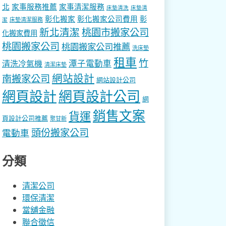
北
家事服務推薦
家事清潔服務
床墊清洗
床墊清
彰化搬家
彰化搬家公司費用
彰
床墊清潔服務
潔
新北清潔
桃園市搬家公司
化搬家費用
桃園搬家公司
桃園搬家公司推薦
洗床墊
租車
竹
潭子電動車
清洗冷氣機
清潔床墊
網站設計
南搬家公司
網站設計公司
網頁設計
網頁設計公司
網
銷售文案
貨運
頁設計公司推薦
聚甘新
頭份搬家公司
電動車
分類
清潔公司
環保清潔
當舖金融
聯合徵信