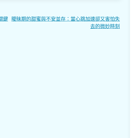
關鍵
曖昧期的甜蜜與不安並存：當心跳加速卻又害怕失
去的微妙時刻