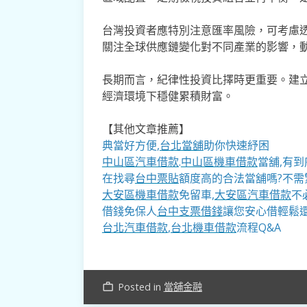
台灣投資者應特別注意匯率風險，可考慮
關注全球供應鏈變化對不同產業的影響，
長期而言，紀律性投資比擇時更重要。建
經濟環境下穩健累積財富。
【其他文章推薦】
典當好方便,
台北當舖
助你快速紓困
中山區汽車借款
.
中山區機車借款
當舖,有到
在找尋
台中票貼
額度高的合法當舖嗎?不需
大安區機車借款
免留車,
大安區汽車借款
不
借錢免保人
台中支票借錢
讓您安心借輕鬆
台北汽車借款
,
台北機車借款
流程Q&A
Posted in
當舖金融
work_outline