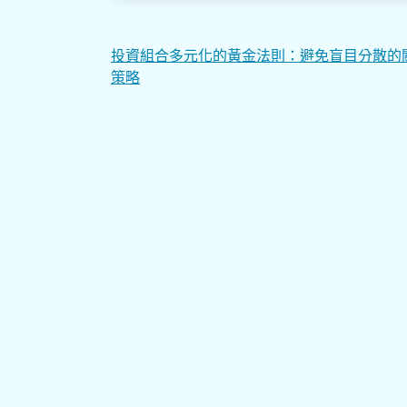
文
投資組合多元化的黃金法則：避免盲目分散的
策略
章
導
覽