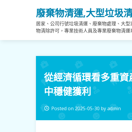
Skip
廢棄物清運,大型垃圾清
to
content
居家、公司行號垃圾清運、廢棄物處理、大型
物清除許可，專業技術人員及專業廢棄物清運
從經濟循環看多重資
中穩健獲利
Posted on
2025-05-30
by
admin
access_time