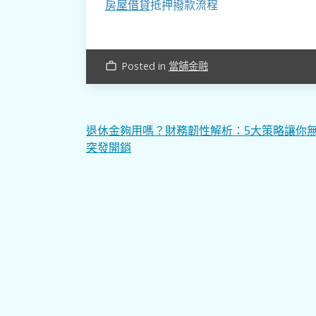
房屋借貸
抵押撥款流程
Posted in
當舖金融
work_outline
文
退休金夠用嗎？財務韌性解析：5大策略讓你
突發開銷
章
導
覽