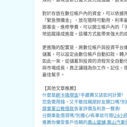
對於存放在數位帳戶內的資金，可以依據用
「緊急預備金」，放在隨時可動用、利率
遊基金、進修學費，可以開立帳戶內的「
地追蹤達成進度。這種方式能帶來強大的
更進階的配置是，將數位帳戶與投資平台
儲蓄，可以設定由數位帳戶自動扣款，轉入
如此一來，從儲蓄到投資的流程完全自動
與市場成長，真正讓錢為你工作。記住，
最佳幫手。
【其他文章推薦】
什麼是
刷卡換現金
?手續費又該如何計算?
您急需用錢，又不敢找親朋好友開口嗎?別
屏東軍公教借款
各家評價及利息一覽表!
分期車能借貸嗎?別擔心!有車就可借!
24小
推薦你備受客戶信賴的
鳳山當舖
,
鳳山汽車