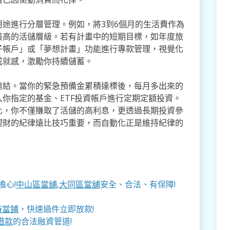
途進行分層管理。例如，將3到6個月的生活費作為
最高的活儲層級。若有計畫中的短期目標，如年度旅
子帳戶」或「夢想計畫」功能進行專款管理，視覺化
成就感，激勵你持續儲蓄。
連結。當你的緊急預備金累積達標後，每月多出來的
你指定的基金、ETF投資帳戶進行定期定額投資。
化，你不僅賺取了活儲的高利息，更透過長期投資參
理財的紀律遠比技巧重要，而自動化正是維持紀律的
擔心!
中山區當舖
,
大同區當舖
安全、合法、有保障!
時當鋪
，快速過件立即放款!
借款
的合法融資管道!