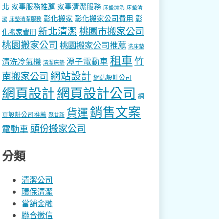
北
家事服務推薦
家事清潔服務
床墊清洗
床墊清
彰化搬家
彰化搬家公司費用
彰
床墊清潔服務
潔
新北清潔
桃園市搬家公司
化搬家費用
桃園搬家公司
桃園搬家公司推薦
洗床墊
租車
竹
潭子電動車
清洗冷氣機
清潔床墊
網站設計
南搬家公司
網站設計公司
網頁設計
網頁設計公司
網
銷售文案
貨運
頁設計公司推薦
聚甘新
頭份搬家公司
電動車
分類
清潔公司
環保清潔
當舖金融
聯合徵信