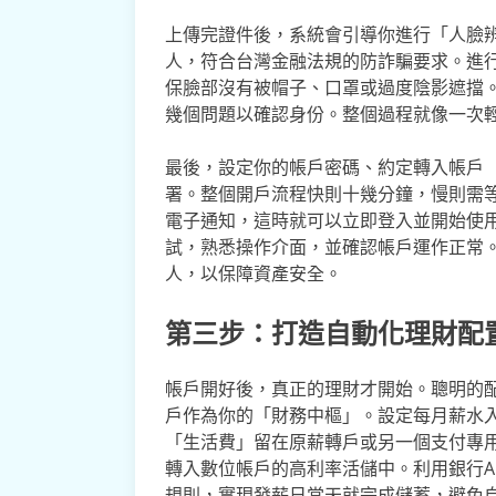
上傳完證件後，系統會引導你進行「人臉
人，符合台灣金融法規的防詐騙要求。進
保臉部沒有被帽子、口罩或過度陰影遮擋。
幾個問題以確認身份。整個過程就像一次
最後，設定你的帳戶密碼、約定轉入帳戶
署。整個開戶流程快則十幾分鐘，慢則需等
電子通知，這時就可以立即登入並開始使
試，熟悉操作介面，並確認帳戶運作正常
人，以保障資產安全。
第三步：打造自動化理財配
帳戶開好後，真正的理財才開始。聰明的
戶作為你的「財務中樞」。設定每月薪水
「生活費」留在原薪轉戶或另一個支付專
轉入數位帳戶的高利率活儲中。利用銀行A
規則，實現發薪日當天就完成儲蓄，避免