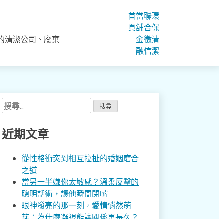
首
當
聯
環
頁
舖
合
保
的清潔公司、廢棄
金
徵
清
融
信
潔
搜
尋
關
近期文章
鍵
字:
從性格衝突到相互拉扯的婚姻磨合
之道
當另一半嫌你太敏感？溫柔反擊的
聰明話術，讓他瞬間閉嘴
眼神發亮的那一刻，愛情悄然萌
芽：為什麼凝視能讓關係更長久？