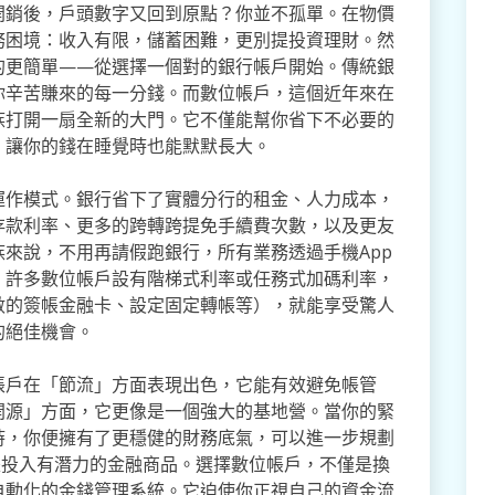
開銷後，戶頭數字又回到原點？你並不孤單。在物價
務困境：收入有限，儲蓄困難，更別提投資理財。然
的更簡單——從選擇一個對的銀行帳戶開始。傳統銀
你辛苦賺來的每一分錢。而數位帳戶，這個近年來在
族打開一扇全新的大門。它不僅能幫你省下不必要的
，讓你的錢在睡覺時也能默默長大。
運作模式。銀行省下了實體分行的租金、人力成本，
存款利率、更多的跨轉跨提免手續費次數，以及更友
來說，不用再請假跑銀行，所有業務透過手機App
，許多數位帳戶設有階梯式利率或任務式加碼利率，
數的簽帳金融卡、設定固定轉帳等），就能享受驚人
的絕佳機會。
帳戶在「節流」方面表現出色，它能有效避免帳管
開源」方面，它更像是一個強大的基地營。當你的緊
時，你便擁有了更穩健的財務底氣，可以進一步規劃
是投入有潛力的金融商品。選擇數位帳戶，不僅是換
自動化的金錢管理系統。它迫使你正視自己的資金流