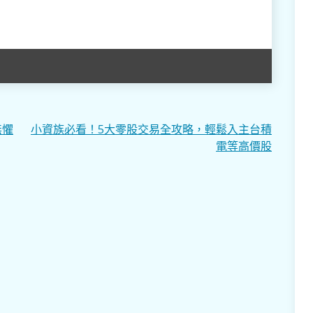
無懼
小資族必看！5大零股交易全攻略，輕鬆入主台積
電等高價股