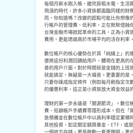
每個月薪水剛入帳，繳完房租水電、生活
飛漲的時代，許多小資族都面臨同樣的財
而，你知道嗎？改變的起點可能比你想像
行帳戶的管理費、低利率，正在默默侵蝕
台灣金融市場掀起革命的工具，正為小資
費用，更能透過高於市場平均的活存利率
數位帳戶的核心優勢在於其「純線上」的
便將這份利潤回饋給用戶，體現在更高的
善的用戶介面。對於時間就是金錢的上班族
就能搞定，無疑是一大福音。更重要的是
只要你達成指定條件（例如每月刷指定次
的優惠利率，這正是小資族放大資金效益
理財的第一步永遠是「開源節流」。數位
費、低額帳戶手續費等隱形成本。但在「
急預備金在數位帳戶中以高利率穩定累積
其他投資，如定期定額買基金、ETF，或
一個地方存錢，更是啟動一套更聰明、更