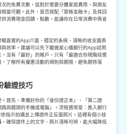
限次的免費次數，這對於需要分攤家庭費用、與朋友
費相當可觀。此外，是否搭配「簽帳金融卡」及其回
提供消費現金回饋、點數，能讓你在日常消費中再省
暢直覺的App介面、穩定的系統、清晰的收支圖表
與效率。建議可以先下載幾家心儀銀行的App試用
住，沒有「最好」的帳戶，只有「最適合你現階段需
書，了解所有優惠活動的規則與期限，避免期待落
份驗證技巧
便。首先，準備好你的「身份證正本」、「第二證
網路與鏡頭的手機或電腦」。流程通常是：進入銀行
著依指示拍攝並上傳證件正反面照片。這裡有個小技
攝，確保證件上的文字、照片清晰可辨，能大幅降低
。