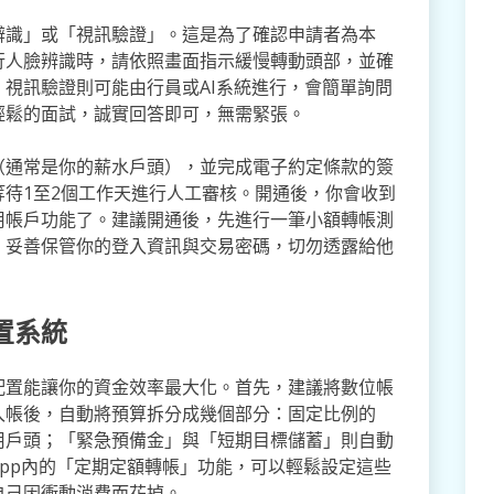
辨識」或「視訊驗證」。這是為了確認申請者為本
行人臉辨識時，請依照畫面指示緩慢轉動頭部，並確
視訊驗證則可能由行員或AI系統進行，會簡單詢問
輕鬆的面試，誠實回答即可，無需緊張。
（通常是你的薪水戶頭），並完成電子約定條款的簽
待1至2個工作天進行人工審核。開通後，你會收到
用帳戶功能了。建議開通後，先進行一筆小額轉帳測
。妥善保管你的登入資訊與交易密碼，切勿透露給他
置系統
配置能讓你的資金效率最大化。首先，建議將數位帳
入帳後，自動將預算拆分成幾個部分：固定比例的
用戶頭；「緊急預備金」與「短期目標儲蓄」則自動
pp內的「定期定額轉帳」功能，可以輕鬆設定這些
自己因衝動消費而花掉。