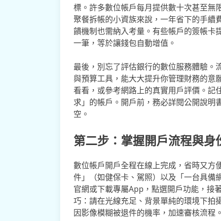
標。許多數位帳戶每月提供數十次甚至無
聚餐拆帳的小資族來說，一年省下的手續
饋機制也需納入考量。有些帳戶的簽帳卡
一筆，等於讓錢包自動增值。
最後，別忘了評估銀行的數位服務體驗。流
與預算工具，能大大提升你管理財務的意願
看看，或參考網路上的真實用戶評價。記
求」的帳戶。開戶前，務必詳閱公開說明
空。
第二步：掌握開戶流程與身
數位帳戶開戶全程在線上完成，省時又方
件」（如健保卡、駕照）以及「一台具備
官網或下載專屬App，點選開戶功能，接
巧：請在光線充足、背景單純的環境下拍
因影像模糊被退件的機率，加速審核流程