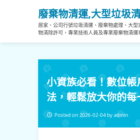
Skip
廢棄物清運,大型垃圾清
to
content
居家、公司行號垃圾清運、廢棄物處理、大型
物清除許可，專業技術人員及專業廢棄物清運
小資族必看！數位帳
法，輕鬆放大你的每
Posted on
2026-02-04
by
admin
access_time