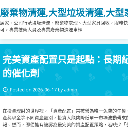
Skip
廢棄物清運,大型垃圾清運,大型
to
content
居家、公司行號垃圾清運、廢棄物處理、大型家具回收，服務快
可，專業技術人員及專業廢棄物清運車輛
完美資產配置只是起點：長期
的催化劑
Posted on
2026-06-17
by
admin
access_time
在投資理財的世界裡，「資產配置」常被譽為唯一免費的午餐
產與現金等不同資產類別，投資人能夠降低單一市場波動帶來
報。然而，即便擁有被認為最完美的資產配置策略，若缺少「