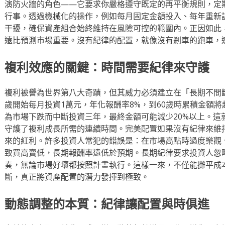
演防火牆的角色——它要求你嚴格遵守既定的再平衡規則，定
行事。透過機械化的操作，例如每月固定金額投入、每年重新
干擾，確保資產組合始終維持在風險可控的範圍內。正因如此
遠比預測市場重要。沒有紀律的配置，就像沒有剎車的跑車，
複利效應的關鍵：時間需要紀律來守護
複利被譽為世界第八大奇蹟，但其威力必須建立在「長期不間
歲開始每月投資1萬元，年化報酬率8%，到60歲時累積金額將超
為市場下跌而中斷投資三年，最終金額可能減少20%以上。這
守護了複利成長所需的連續時間。完美配置如果沒有紀律來維
來的紅利。許多投資人常犯的錯誤是：在市場高點時過度樂觀
致買高賣低，長期報酬率遠低於預期。長期紀律要求投資人忽
奏，無論市場好壞都按照計畫執行。這樣一來，不僅能攤平成
斷，真正將資產配置的潛力發揮到極致。
動態調整的本質：紀律讓配置與時俱進