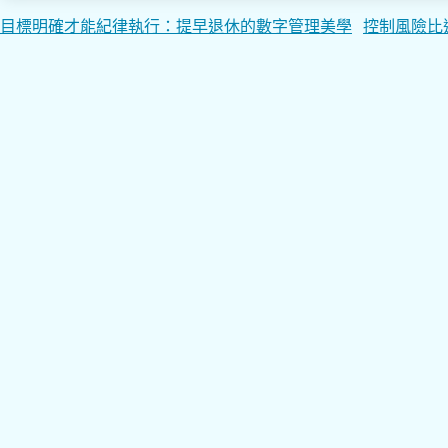
文
目標明確才能紀律執行：提早退休的數字管理美學
控制風險比
章
導
覽