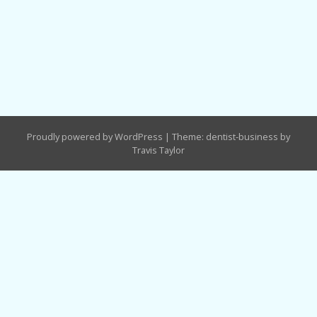
Proudly powered by WordPress
|
Theme: dentist-business by
Travis Taylor