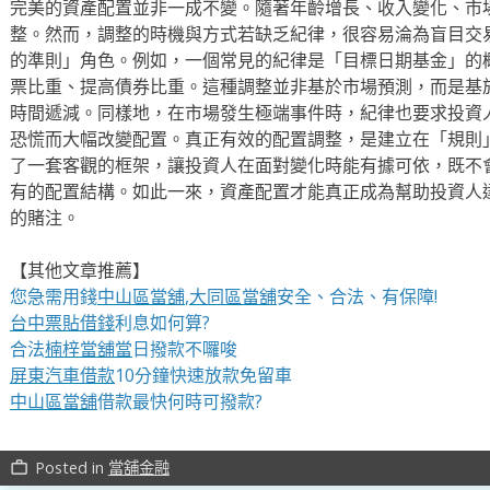
完美的資產配置並非一成不變。隨著年齡增長、收入變化、市
整。然而，調整的時機與方式若缺乏紀律，很容易淪為盲目交
的準則」角色。例如，一個常見的紀律是「目標日期基金」的
票比重、提高債券比重。這種調整並非基於市場預測，而是基
時間遞減。同樣地，在市場發生極端事件時，紀律也要求投資
恐慌而大幅改變配置。真正有效的配置調整，是建立在「規則
了一套客觀的框架，讓投資人在面對變化時能有據可依，既不
有的配置結構。如此一來，資產配置才能真正成為幫助投資人
的賭注。
【其他文章推薦】
您急需用錢
中山區當舖
,
大同區當舖
安全、合法、有保障!
台中票貼借錢
利息如何算?
合法
楠梓當舖當
日撥款不囉唆
屏東汽車借款
10分鐘快速放款免留車
中山區當舖
借款最快何時可撥款?
Posted in
當舖金融
work_outline