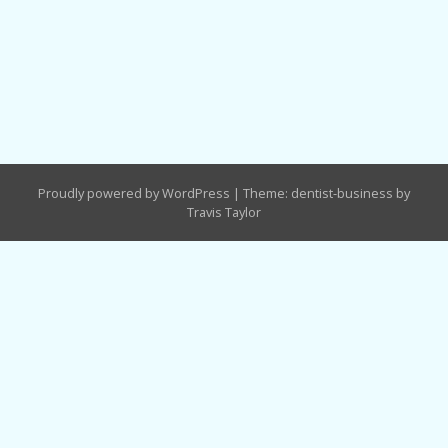
Proudly powered by WordPress
|
Theme: dentist-business by
Travis Taylor