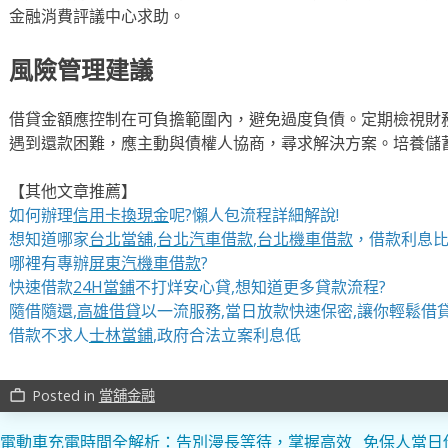
金融消費評議中心求助。
風險管理建議
借貸金額應控制在可負擔範圍內，避免過度負債。定期檢視財
遇到還款困難，應主動與債權人協商，尋求解決方案。培養儲
【其他文章推薦】
如何辦理
信用卡換現金
呢?懶人包流程詳細解說!
想知道哪家
台北當舖
,
台北汽車借款
,
台北機車借款
，借款利息比
哪裡有專辦
屏東汽機車借款
?
快速借款
24H當鋪
不打烊安心貸,想知道更多貸款流程?
隨借隨還,
高雄借貸
以一流服務,當日放款快速保密,讓你輕鬆借貸
借款不求人
士林當鋪
,政府合法立案利息低
Posted in
當舖金融
work_outline
文
電動車充電時間全解析：告別漫長等待，掌握高效
免保人當日