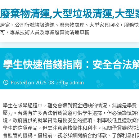
Skip
廢棄物清運,大型垃圾清運,大型
to
content
居家、公司行號垃圾清運、廢棄物處理、大型家具回收，服務快
可，專業技術人員及專業廢棄物清運車輛
學生快速借錢指南：安全合法
Posted on
2025-08-23
by
admin
access_time
學生在求學過程中，難免會遇到資金短缺的情況，無論是學費
壓力。台灣有許多合法借貸管道可供學生選擇，但必須謹慎評
境。政府提供的就學貸款是較安全的選項，利率較低且還款條
學生的信貸產品，但需注意審核條件和利率。民間借貸雖然快
會監管的機構。借錢前，務必詳細閱讀合約條款，了解利息計