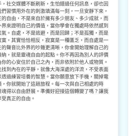
手，社交媒體不斷刷新，生怕錯過任何訊息，卻也因
我們習慣用外在的刺激填滿每一刻，一旦安靜下來，
正的自由，不是來自於擁有多少朋友、多少成就，而
外界來證明自己的價值，當你學會在獨處時依然感到
底氣。自處，不是逃避，而是回歸；不是孤獨，而是
寂寞，其實恰恰相反，寂寞是一種匱乏，而自處是一
在的聲音比外界的吵雜更清晰，你會開始理解自己的
接納，就是靈魂自由的起點。你不再因為別人的評價
為你的心安住於自己之內，而非依附於他人或物質。
能找到內在的平靜，就像大海深處的洋流，不受表面
以透過練習培養的智慧。當你願意放下手機，關掉電
頭，你就開始了這趟旅程。每一次與自己相處的時
靈魂得以自由舒展。準備好迎接這個轉變了嗎？讓我
享受真正的自由。