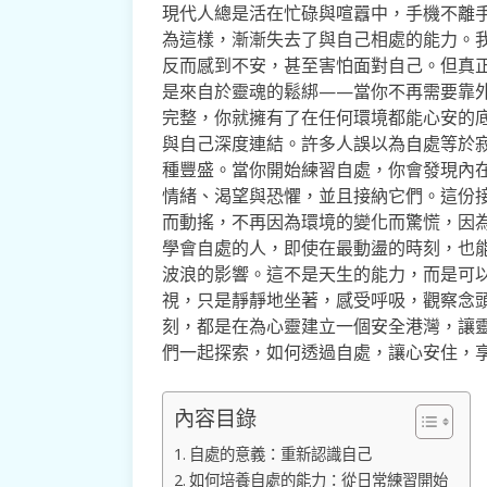
現代人總是活在忙碌與喧囂中，手機不離
為這樣，漸漸失去了與自己相處的能力。
反而感到不安，甚至害怕面對自己。但真
是來自於靈魂的鬆綁——當你不再需要靠
完整，你就擁有了在任何環境都能心安的
與自己深度連結。許多人誤以為自處等於
種豐盛。當你開始練習自處，你會發現內
情緒、渴望與恐懼，並且接納它們。這份
而動搖，不再因為環境的變化而驚慌，因
學會自處的人，即使在最動盪的時刻，也
波浪的影響。這不是天生的能力，而是可
視，只是靜靜地坐著，感受呼吸，觀察念
刻，都是在為心靈建立一個安全港灣，讓
們一起探索，如何透過自處，讓心安住，
內容目錄
自處的意義：重新認識自己
如何培養自處的能力：從日常練習開始