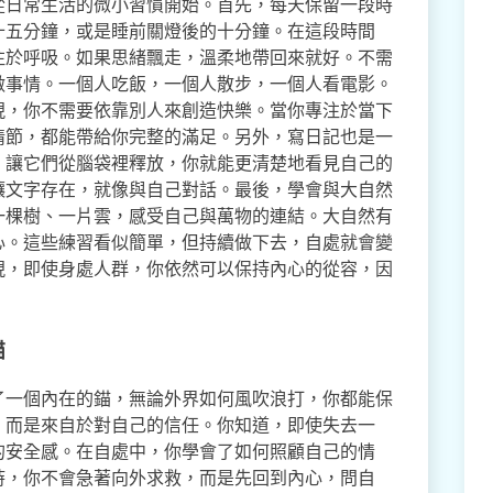
從日常生活的微小習慣開始。首先，每天保留一段時
十五分鐘，或是睡前關燈後的十分鐘。在這段時間
注於呼吸。如果思緒飄走，溫柔地帶回來就好。不需
做事情。一個人吃飯，一個人散步，一個人看電影。
現，你不需要依靠別人來創造快樂。當你專注於當下
情節，都能帶給你完整的滿足。另外，寫日記也是一
，讓它們從腦袋裡釋放，你就能更清楚地看見自己的
讓文字存在，就像與自己對話。最後，學會與大自然
一棵樹、一片雲，感受自己與萬物的連結。大自然有
心。這些練習看似簡單，但持續做下去，自處就會變
現，即使身處人群，你依然可以保持內心的從容，因
錨
了一個內在的錨，無論外界如何風吹浪打，你都能保
，而是來自於對自己的信任。你知道，即使失去一
的安全感。在自處中，你學會了如何照顧自己的情
時，你不會急著向外求救，而是先回到內心，問自