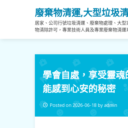
Skip
廢棄物清運,大型垃圾清
to
content
居家、公司行號垃圾清運、廢棄物處理、大型
物清除許可，專業技術人員及專業廢棄物清運
學會自處，享受靈魂
能感到心安的秘密
Posted on
2026-06-18
by
admin
access_time