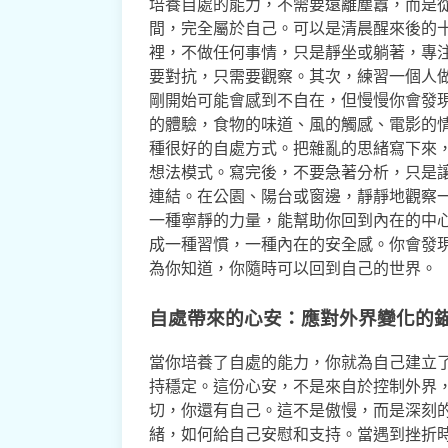
培養自處的能力，不需要遠離塵囂，而是
間，完全屬於自己。可以是清晨醒來後的
裡，不做任何事情，只是靜坐或躺著，專
要對抗，只需要觀察。其次，練習一個人
剛開始可能會感到不自在，但慢慢你會發
的體驗，食物的味道、風的觸感、電影的
種很好的自處方式。把雜亂的思緒寫下來
想法模式。寫完後，不要急著分析，只是
連結。在公園、陽台或窗邊，靜靜地觀察
一種寧靜的力量，能幫助你回到內在的中
成一種習慣，一種內在的安全感。你會發
為你知道，你隨時可以回到自己的世界。
自處帶來的心安：應對外界變化的
當你培養了自處的能力，你就為自己建立
持穩定。這份心安，不是來自於控制外界
切，你還有自己。這不是傲慢，而是深刻
緒，如何給自己安慰和支持。當遇到挫折