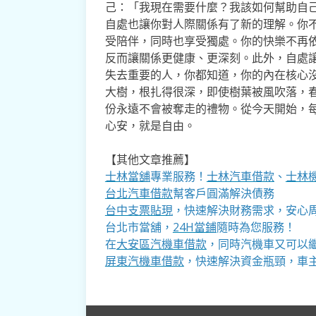
己：「我現在需要什麼？我該如何幫助自
自處也讓你對人際關係有了新的理解。你
受陪伴，同時也享受獨處。你的快樂不再
反而讓關係更健康、更深刻。此外，自處
失去重要的人，你都知道，你的內在核心
大樹，根扎得很深，即使樹葉被風吹落，
份永遠不會被奪走的禮物。從今天開始，
心安，就是自由。
【其他文章推薦】
士林當舖
專業服務！
士林汽車借款
、
士林
台北汽車借款
幫客戶圓滿解決債務
台中支票貼現
，快速解決財務需求，安心
台北市當舖，
24H當鋪
隨時為您服務！
在
大安區汽機車借款
，同時汽機車又可以
屏東汽機車借款
，快速解決資金瓶頸，車