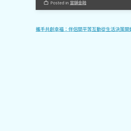
Posted in
當舖金融
work_outline
文
攜手共創幸福：伴侶間平等互動從生活決策開
章
導
覽