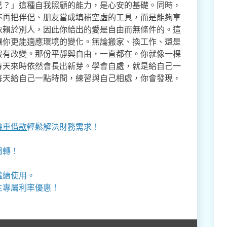
己？」這種自我照顧的能力，是心安的基礎。同時，
不再把伴侶、朋友當成填補空虛的工具，而是能夠享
依賴於別人，因此你給出的愛是自由而無條件的。這
讓你更能適應環境的變化。無論搬家、換工作、還是
沒有改變。那份平靜與自由，一直都在。你就像一棵
春天來時依然會長出新芽。學會自處，就是給自己一
每天給自己一點時間，練習與自己相處，你會發現，
機車借款
輕鬆解決財務需求！
周轉！
繼續使用。
主專屬利率優惠！