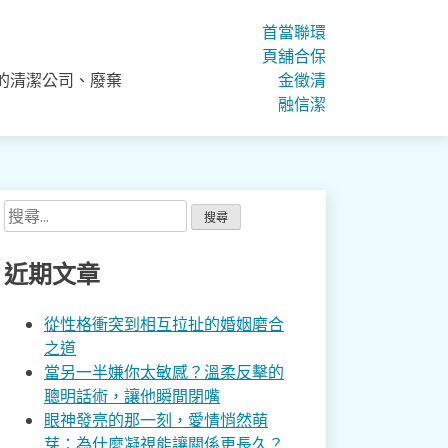
首
當
聯
環
頁
舖
合
保
的清潔公司、廢棄
金
徵
清
融
信
潔
搜
尋
關
近期文章
鍵
字:
從性格衝突到相互拉扯的婚姻磨合
之道
當另一半嫌你太敏感？溫柔反擊的
聰明話術，讓他瞬間閉嘴
眼神發亮的那一刻，愛情悄然萌
芽：為什麼凝視能讓關係更長久？