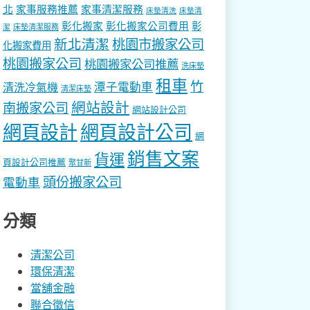
北
家事服務推薦
家事清潔服務
床墊清洗
床墊清
彰化搬家
彰化搬家公司費用
彰
床墊清潔服務
潔
新北清潔
桃園市搬家公司
化搬家費用
桃園搬家公司
桃園搬家公司推薦
洗床墊
租車
竹
潭子電動車
清洗冷氣機
清潔床墊
網站設計
南搬家公司
網站設計公司
網頁設計
網頁設計公司
網
銷售文案
貨運
頁設計公司推薦
聚甘新
頭份搬家公司
電動車
分類
清潔公司
環保清潔
當舖金融
聯合徵信