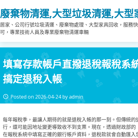
Skip
廢棄物清運,大型垃圾清運,大型
to
content
居家、公司行號垃圾清運、廢棄物處理、大型家具回收，服務快
可，專業技術人員及專業廢棄物清運車輛
填寫存款帳戶直撥退稅報稅系
搞定退稅入帳
Posted on
2026-04-24
by
admin
access_time
每年報稅季，最讓人期待的就是退稅入帳的那一刻。但傳統的
行，還可能因地址變更導致收不到支票。現在，透過財政部的
在報稅系統中填寫正確的銀行帳戶資料，退稅款就會自動匯入