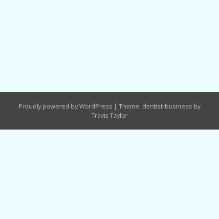
Proudly powered by WordPress
|
Theme: dentist-business by
Travis Taylor