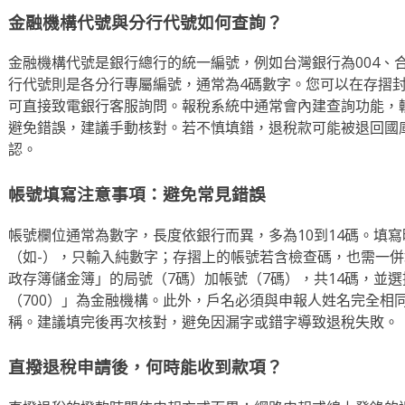
金融機構代號與分行代號如何查詢？
金融機構代號是銀行總行的統一編號，例如台灣銀行為004、合
行代號則是各分行專屬編號，通常為4碼數字。您可以在存摺
可直接致電銀行客服詢問。報稅系統中通常會內建查詢功能，
避免錯誤，建議手動核對。若不慎填錯，退稅款可能被退回國
認。
帳號填寫注意事項：避免常見錯誤
帳號欄位通常為數字，長度依銀行而異，多為10到14碼。填
（如-），只輸入純數字；存摺上的帳號若含檢查碼，也需一
政存簿儲金簿」的局號（7碼）加帳號（7碼），共14碼，並
（700）」為金融機構。此外，戶名必須與申報人姓名完全相
稱。建議填完後再次核對，避免因漏字或錯字導致退稅失敗。
直撥退稅申請後，何時能收到款項？