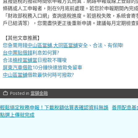
直撥退稅的撥款時間依申報方式而異：網路申報或線上登錄的
條碼或人工申報者，則在9月底前處理。若您於申報期間內完
「財政部稅務入口網」查詢退稅進度。若退稅失敗，系統會寄
戶已結清等），您需盡快更正後重新申請。建議每月定期檢查
【其他文章推薦】
您急需用錢
中山區當舖
,
大同區當舖
安全、合法、有保障!
台中票貼借錢
利息如何算?
合法
楠梓當舖當
日撥款不囉唆
屏東汽車借款
10分鐘快速放款免留車
中山區當舖
借款最快何時可撥款?
Posted in
當舖金融
work_outline
文
輕鬆搞定稅務申報！下載稅額估算表確認資料無誤
善用配息基
點選上傳就完成
章
導