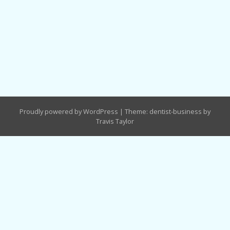
Proudly powered by WordPress
|
Theme: dentist-business by
Travis Taylor