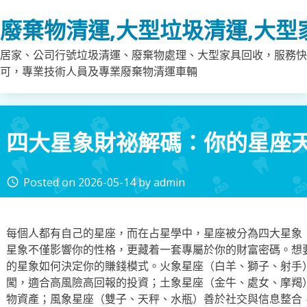
Skip
廢棄物清運,大型垃圾清運,大型
to
content
居家、公司行號垃圾清運、廢棄物處理、大型家具回收，服務快
可，專業技術人員及專業廢棄物清運車輛
四大星象財祕解碼：你的星座
Posted on
2026-05-14
by
admin
access_time
每個人都有自己的星座，而在占星學中，星座被分為四大星象
星象不僅影響你的性格，更藏着一套專屬於你的財富密碼。想
的星象如何決定你的賺錢模式。火象星座（白羊、獅子、射手
闖，適合高風險高回報的投資；土象星座（金牛、處女、摩羯
物資產；風象星座（雙子、天秤、水瓶）善於社交與信息整合