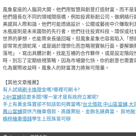
風象星座的人腦洞大開，他們用智慧與創意打造財富，而不是
他們擅長在不同的領域間搭橋，例如投資新創公司、做網絡行
美感與人際和諧，他們可能透過設計、公關或藝術中介賺取利
水瓶座則是未來趨勢的先行者，他們往往投資科技、環保或社
世界的夢想，也能帶來長遠回報。但風象星象也容易陷入「想
卻常常虎頭蛇尾，或是過於理想化而忽略現實執行面。要解鎖
落地」，寫出具體計劃，找能互補的合作夥伴，或是設定階段
時，別忘了定期檢視策略，因為市場變化快，你的創意也需要
化為實際收益時，風象人的財富潛力將無可限量。
【其他文章推薦】
有人試過
刷卡換現
金嗎?哪裡可刷卡?
24H當舖
這麼多間?哪一家才是有政府立案呢?
手上有黃金珠寶卻不知該如何典當嗎?
台北借款
,
中山區當舖
,
大
鳳山當舖
提供汽機車借款、高雄票貼、金飾名錶典當、 房地融
楠梓機車借錢
學生上班族皆可辦