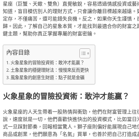
星座（巨蟹、天蠍、雙魚）直覺敏銳，容易透過情感投資或藝
知道，盲目模仿別人的理財方式，只會讓你離目標越來越遠。
定存，不僅痛苦，還可能錯失良機。反之，如果你天生謹慎，
歸。因此，了解自己的星象本質，才能找到最適合你的財富之
鍵主題，幫助你真正掌握專屬的財富密鑰。
內容目錄
火象星象的冒險投資術：敢沖才能贏？
土象星象的穩健理財法：慢慢來反而更快
風象星象的創意生財道：點子就是金礦
火象星象的冒險投資術：敢沖才能贏？
火象星座的人天生帶着一股熱情與衝勁，他們在財富管理上往
說，速度就是一切，他們喜歡快進快出的投資模式，比如當日
式一旦踩對節奏，回報相當驚人。獅子座則偏好能展現自己地
商品或創業，他們願意為「名氣」買單，也善於把自己打造成