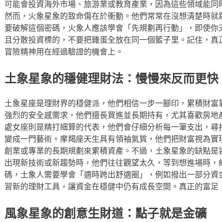
可能會投資海外市場、旅游業或教育產業，因為這些領域能同
然而，火象星象的致命傷在於衝動。他們常常在沒想清楚時就
要破解這個密碼，火象人應該學會「先規劃再行動」，即使你
且分散投資標的，不要把雞蛋全放在同一個籃子里。記住，真
冒險精神用在經過驗證的機會上。
土象星象的穩健理財法：慢慢來反而更快
土象星座是理財界的穩健派，他們相信一步一腳印，累積財富
強烈的安全感需求，他們擅長買進並長期持有，尤其喜歡房地
處女座則是精打細算的代表，他們會仔細分析每一筆支出，尋
變成一門藝術。摩羯座天生具有領袖氣質，他們把財富視為實
創業或專業的長期規劃來累積資產。不過，土象星象的缺點是
出現新技術或新趨勢時，他們往往觀望太久，等到想進場時，
碼，土象人需要學會「適時跨出舒適圈」，例如撥出一部分資
習新的理財工具，讓資金在穩健中仍有成長空間。真正的富足
風象星象的創意生財道：點子就是金礦