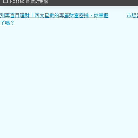
Posted in
當舖金融
work_outline
文
別再盲目理財！四大星象的專屬財富密鑰，你掌握
市場
了嗎？
章
導
覽