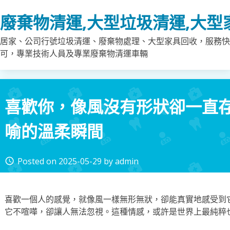
Skip
廢棄物清運,大型垃圾清運,大型
to
content
居家、公司行號垃圾清運、廢棄物處理、大型家具回收，服務快
可，專業技術人員及專業廢棄物清運車輛
喜歡你，像風沒有形狀卻一直
喻的溫柔瞬間
Posted on
2025-05-29
by
admin
access_time
喜歡一個人的感覺，就像風一樣無形無狀，卻能真實地感受到
它不喧嘩，卻讓人無法忽視。這種情感，或許是世界上最純粹