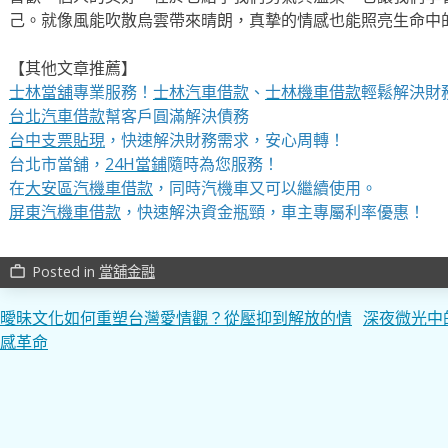
己。就像風能吹散烏雲帶來晴朗，真摯的情感也能照亮生命中
【其他文章推薦】
士林當舖
專業服務！
士林汽車借款
、
士林機車借款
輕鬆解決財
台北汽車借款
幫客戶圓滿解決債務
台中支票貼現
，快速解決財務需求，安心周轉！
台北市當舖，
24H當鋪
隨時為您服務！
在
大安區汽機車借款
，同時汽機車又可以繼續使用。
屏東汽機車借款
，快速解決資金瓶頸，車主專屬利率優惠！
Posted in
當舖金融
work_outline
文
曖昧文化如何重塑台灣愛情觀？從壓抑到解放的情
深夜微光中
感革命
章
導
覽