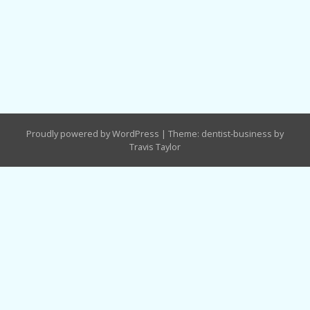
Proudly powered by WordPress
|
Theme: dentist-business by
Travis Taylor