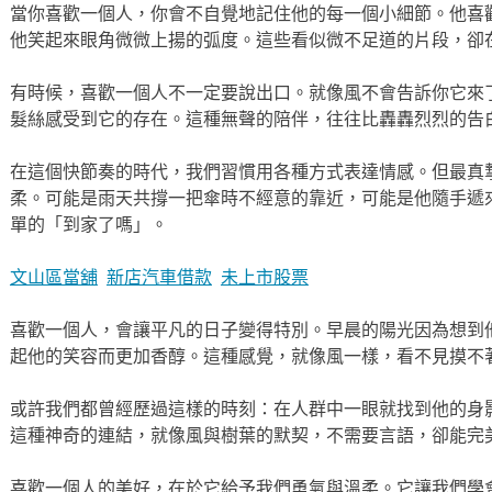
當你喜歡一個人，你會不自覺地記住他的每一個小細節。他喜
他笑起來眼角微微上揚的弧度。這些看似微不足道的片段，卻
有時候，喜歡一個人不一定要說出口。就像風不會告訴你它來
髮絲感受到它的存在。這種無聲的陪伴，往往比轟轟烈烈的告
在這個快節奏的時代，我們習慣用各種方式表達情感。但最真
柔。可能是雨天共撐一把傘時不經意的靠近，可能是他隨手遞
單的「到家了嗎」。
文山區當舖
新店汽車借款
未上市股票
喜歡一個人，會讓平凡的日子變得特別。早晨的陽光因為想到
起他的笑容而更加香醇。這種感覺，就像風一樣，看不見摸不
或許我們都曾經歷過這樣的時刻：在人群中一眼就找到他的身
這種神奇的連結，就像風與樹葉的默契，不需要言語，卻能完
喜歡一個人的美好，在於它給予我們勇氣與溫柔。它讓我們學