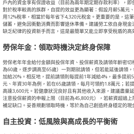
戶內的資金享有保證收益（目前為兩年期定期存款利率），即
對於稅率較高的族群，自提的效益更為顯著：假設月薪5萬元、自
用12%稅率，相當於每年省下4,320元稅金。更重要的是，
儲蓄，避免因衝動消費而影響退休準備。建議勞工依自身現金流
缺乏紀律的投資新手而言，這是最簡單又能立即享受稅盾的高
勞保年金：領取時機決定終身保障
勞保老年年金給付金額與投保年資、投保薪資及請領年齡密切
為60歲，逐步調高至65歲）一到期就請領，但若能延後請領，
加給20%。相反地，提前請領則每提前1年減給4%，最多提前5
元、年資30年為例，若在65歲請領，每月可領約1.8萬元；若提
高達3,600元。若健康狀況良好且有其他收入來源，建議盡量
注意投保薪資的申報上限（目前為45,800元），若薪資超過
補足缺口。妥善規劃領取時機，等於為自己創造終身穩定的現
自主投資：低風險與高成長的平衡術