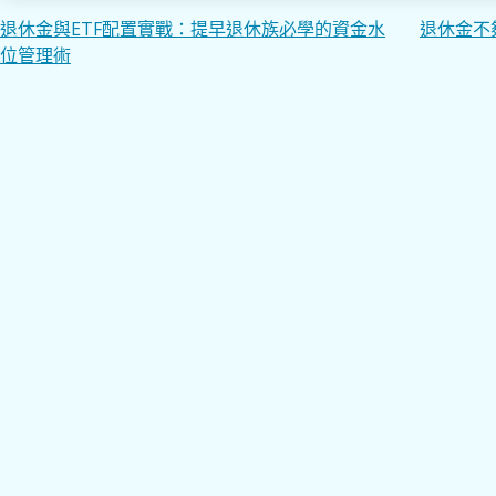
文
退休金與ETF配置實戰：提早退休族必學的資金水
退休金不
位管理術
章
導
覽