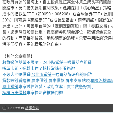
在政府資源的基礎上，自主投資是拉高退休資金成長率的關鍵
開股市，反而錯失長期複利效果。建議採用「核心衛星」策略：
成本的指數型ETF（如0050、006208）或全球債券ETF，
30%）則可選擇高股息ETF或成長型基金，適時調整。關鍵
進出。此外，可善用台灣的「定期定額買股」與「零股交易」
長，逐步降低股票比重、提高債券與現金部位，確保資金安全
的行動，而是每年檢視、動態調整的過程。只要善用政府資源
活不僅從容，更能實現財務自由。
【其他文章推薦】
救急過件簡單不囉嗦，
24小時當舖
一通電話立即貸!
帳單卡關、週轉卡住？
楠梓當舖
不看聯徵
不必大老遠借貸!
台北市當舖
一通電話解決您的困難!
貸款缺錢看這裡!屏東借錢,屏東借款,屏東支票貼現,
屏東汽機車
鳳山當舖
專家誠信經營、政府立案，資金救急好幫手！
楠梓汽車借款
專家快速審核低門檻
Posted in
當舖金融
work_outline