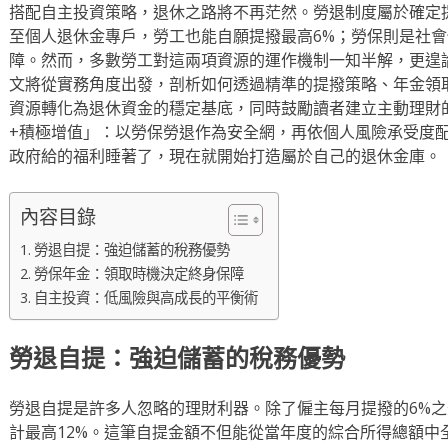
搭配自主投資策略，退休之路將不再茫然。勞退制度屬於確定
至個人退休金專戶，勞工也能自願提撥最高6%；勞保則是社
障。然而，多數勞工對這兩項資源的運作機制一知半解，更遑
文將從實務角度出發，剖析如何透過精準的提撥策略、年金領
資源轉化為退休資金的穩定基底，同時鼓勵讀者建立主動理財
+積極增值」：以勞保勞退作為安全網，再依個人風險承受度配
政府給的福利睡著了，現在就開始打造屬於自己的退休金庫。
內容目錄
勞退自提：強迫儲蓄的稅務優勢
勞保年金：領取時機決定終身保障
自主投資：低風險與高成長的平衡術
勞退自提：強迫儲蓄的稅務優勢
勞退自提是許多人忽略的理財利器。除了僱主每月提撥的6%之
計最高12%。這筆自提金額不但能從當年度的綜合所得總額中