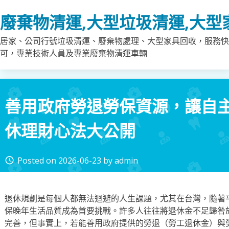
Skip
廢棄物清運,大型垃圾清運,大型
to
content
居家、公司行號垃圾清運、廢棄物處理、大型家具回收，服務快
可，專業技術人員及專業廢棄物清運車輛
善用政府勞退勞保資源，讓自
休理財心法大公開
Posted on
2026-06-23
by
admin
access_time
退休規劃是每個人都無法迴避的人生課題，尤其在台灣，隨著
保晚年生活品質成為首要挑戰。許多人往往將退休金不足歸咎
完善，但事實上，若能善用政府提供的勞退（勞工退休金）與