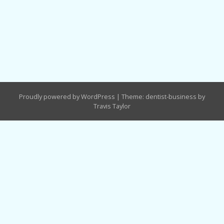
Proudly powered by WordPress
|
Theme: dentist-business by
Travis Taylor