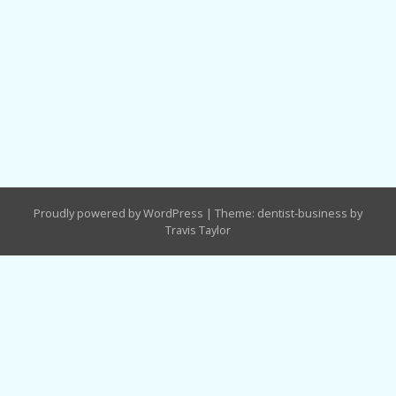
Proudly powered by WordPress
|
Theme: dentist-business by
Travis Taylor