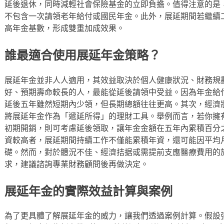
延後退休，同時減輕社會保險基金的立即負擔。值得注意的是
不包含一次請領老年給付或國民年金。此外，展延期間若繼續
高年金基數，形成雙重加成效果。
誰最適合使用展延年金策略？
展延年金並非人人適用，其效益取決於個人健康狀況、財務規
好、預期壽命較長的人，最能從延後請領中受益。因為年金給
延後五年雖然短期內少領，但長期總額往往更高。其次，經濟
將展延年金作為「遞延所得」的理財工具。舉例而言，若你擁
初期開銷，則可考慮延後領取，讓年金金額在五年內累積百分
資較高者，展延期間持續工作不僅能累積年資，還可能因平均
礎。然而，對於體況不佳、經濟拮据或需提前支應醫療費用的
求，建議諮詢專業財務顧問後再做決定。
展延年金的實際效益計算與案例
為了更具體了解展延年金的威力，讓我們透過案例計算。假設