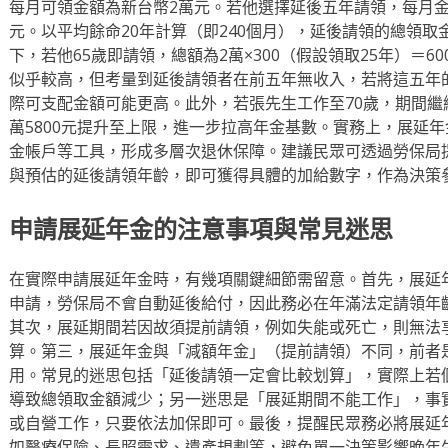
每月可領金額為新台幣2萬元。若他選擇延後五年請領，每月金
元。以平均餘命20年計算（即240個月），延後請領的總領取金額
下，若他65歲即請領，總額為2萬×300（假設領取25年）＝
似乎較高，但考量到延後請領者在前五年無收入，若將這五年
際可支配金額可能更高。此外，若張先生工作至70歲，期間繼
萬5800元提升至上限，進一步拉高年金基數。實務上，展延
金帳戶等工具，形成多層次退休保障。建議民眾可透過勞保局
與預估的延後請領年齡，即可獲得具體的加給數字，作為決策
申請展延年金的注意事項與常見迷思
在實際申請展延年金時，有幾項關鍵細節需留意。首先，展延
申請，勞保局不會自動延後給付，因此務必在年滿法定請領年
其次，展延期間若因故須提前請領，例如失能或死亡，則無法
算。第三，展延年金與「減額年金」（提前請領）不同，前者
用。常見的迷思包括「延後請領一定會比較划算」，實際上若
導致總領取金額減少；另一迷思是「展延期間不能工作」，事
或自營工作，只要依法加保即可。最後，提醒民眾務必將展延
如醫療保險、長照需求、遺產規劃等，避免單一決策影響晚年