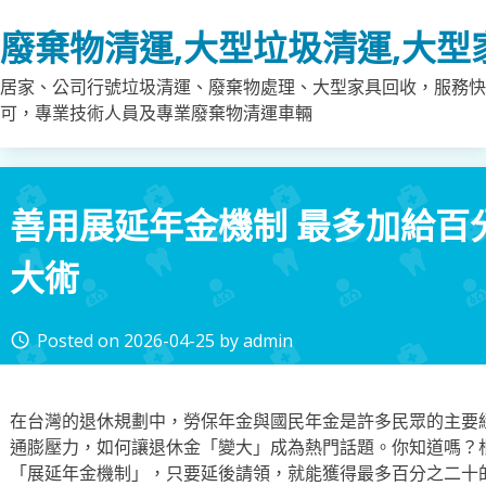
Skip
廢棄物清運,大型垃圾清運,大型
to
content
居家、公司行號垃圾清運、廢棄物處理、大型家具回收，服務快
可，專業技術人員及專業廢棄物清運車輛
善用展延年金機制 最多加給百
大術
Posted on
2026-04-25
by
admin
access_time
在台灣的退休規劃中，勞保年金與國民年金是許多民眾的主要
通膨壓力，如何讓退休金「變大」成為熱門話題。你知道嗎？
「展延年金機制」，只要延後請領，就能獲得最多百分之二十