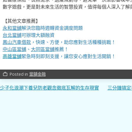
數字遊戲，更是對未來生活的智慧投資，值得每個人深入了解
【其他文章推薦】
永和當舖
解決您臨時週轉資金調度問題
台北當舖
可辦理大額融資
鳳山汽車借款
，快速、方便，助您應對生活種種挑戰！
中山區當舖
、
大同區當舖
推薦！
高雄當舖
緊急時刻即刻支援，讓您安心應對生活開銷！
Posted in
當舖金融
work_outline
文
少子化浪潮下養兒防老觀念徹底瓦解的生存現實
三分鐘搞定
章
導
覽