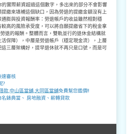
果你的實際薪資超過這個數字，多出來的部分不會影響
願提繳來填補這個缺口，因為勞退的提繳金額沒有上
慮通膨與投資報酬率：勞退帳戶的收益雖然相對穩
有較高的風險承受度，可以將自願提繳省下的稅金拿
越勞退的報酬。整體而言，雙軌並行的退休金結構就
生活保障），中層是勞退帳戶（穩定現金流），上層
把這三層架構好，提早退休就不再只是口號，而是可
快速審核
呢?
借款
,
中山區當舖
,
大同區當舖
免費幫您鑑價!!
名錶典當、 房地融資、薪轉貸款