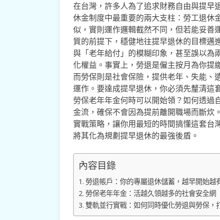
在台灣，許多人為了追求財務自由與提早
休金制度中最重要的兩大支柱：勞工退休
似，實則運作邏輯截然不同，但若能妥善
質的前提下，穩健地往提早退休的目標邁
與「老年給付」的模糊印象，甚至誤以為
化權益。事實上，勞退是僱主按月為你提
而勞保則是社會保險，提供老年、失能、
運作。要達成提早退休，你必須先釐清這
勞保老年年金何時可以開始領？如何透過
金流，確保不會因為提前離開職場而斷炊
實戰策略，讓你用最短的時間搞懂這套台
將其化為規劃提早退休的最強後盾。
內容目錄
勞退帳戶：你的專屬退休儲蓄，越早開始越
勞保老年年金：活越久領越多的社會安全網
雙軌並行實戰：如何同時優化勞退與勞保，