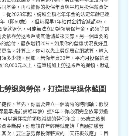
共同基金，再根據你的投保年資與平均月投保薪資計
：從2023年起，請領全額老年年金的法定年齡已逐
年（即60歲），但每提早1年給付金額會減額4%，
或55歲就退休，可能無法立即請領勞保年金，必須等到
需要依靠勞退帳戶或其他儲蓄來支應。另一個重要的
%的給付，最多增額20%。如果你的健康狀況良好且
額更高。計算上，你可以先上勞保局官網試算，輸入
領多少錢。例如，若你年資30年、平均月投保薪資
領取18,000元以上，這筆錢加上勞退帳戶的提領，就能
化勞退與勞保，打造提早退休藍圖
正捷徑。首先，你需要建立一個清晰的時間軸：假設
勞保最早提前請領年齡）這5年，你必須完全依靠勞退
間，可以選擇提前領取減額的勞保年金；65歲之後則
於資金斷裂，你應該在年輕時就開始「自願提繳勞
。其次，要注意勞保投保薪資的「天花板效應」：目