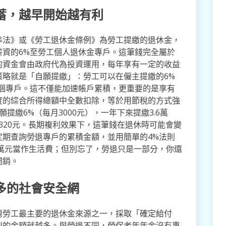
蓄，越早開始越有利
準法》或《勞工退休金條例》為勞工提繳的退休金，
薪資的6%至勞工個人退休金專戶。這筆錢完全屬於
的資金會由政府代為投資運用，每年享有一定的收益
策略就是「自願提繳」：勞工可以在僱主提繳的6%
一個專戶。這不僅能加速帳戶累積，更重要的是享有
度的綜合所得總額中全數扣除，等於用節稅的方式強
提繳6%（每月3000元），一年下來提繳3.6萬
4320元。長期複利效果下，這筆錢在退休時可能會變
定期查詢勞退專戶的累積金額，並用簡單的4%法則
8萬元當作生活費；但別忘了，勞退只是一部分，你還
開銷。
多的社會安全網
灣勞工最主要的退休金來源之一，採取「確定給付
到的金額就越多。與勞退不同，勞保老年年金沒有專