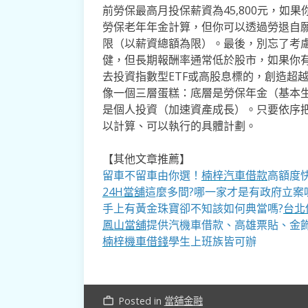
前勞保最高月投保薪資為45,800元，如
勞保老年年金計算，但你可以透過勞退自
限（以薪資總額為限）。最後，別忘了考
健，但長期報酬率通常低於股市，如果你
去投資指數型ETF或高股息標的，創造超
像一個三層蛋糕：底層是勞保年金（基本
是個人投資（加速資產成長）。只要依序
以計算、可以執行的具體計劃。
【其他文章推薦】
留車不留車由你選！
楠梓汽車借款
高額度
24H當舖
這麼多間?哪一家才是有政府立案
手上有黃金珠寶卻不知該如何典當嗎?
台北
鳳山當舖
提供汽機車借款、高雄票貼、金飾
楠梓機車借錢
學生上班族皆可辦
Posted in
當舖金融
work_outline