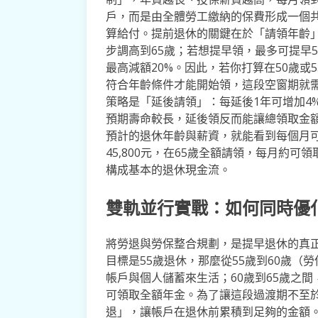
戶，而是由全體勞工繳納的保費形成一個
算給付。提前退休的關鍵在於「請領年齡」
步調高到65歲；若想提早領，最多可提早5
最高減額20%。因此，若你打算在50歲
符合年齡條件才能開始領，這段空窗期就
策略是「延後請領」：每延後1年可增加4
預期壽命較長，延後領反而能讓總領取金
預計的退休年齡與薪資，就能看到每個月可
45,800元，在65歲全額請領，每月約可
構成基本的退休現金流。
雙軌並行實戰：如何同時優
將勞退與勞保整合規劃，是提早退休的真
目標是55歲退休，那麼從55歲到60歲（
帳戶與個人儲蓄來生活；60歲到65歲之
可領取全額年金。為了讓這段過渡期不至
退」，讓帳戶在退休前累積到足夠的金額