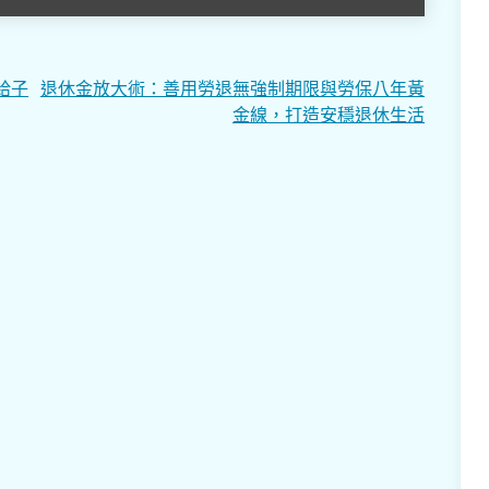
給子
退休金放大術：善用勞退無強制期限與勞保八年黃
金線，打造安穩退休生活