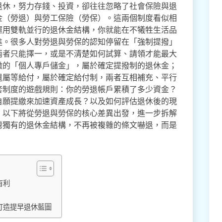
退休，努力存錢、投資，卻往往忽略了社會保險與退
金（勞退）與勞工保險（勞保）。這兩個制度看似相
運用雙軌並行的退休金結構，你就能在不犧牲生活品
進。很多人對勞退與勞保的認知停留在「強制提撥」
兩者只能擇一，或是不清楚如何試算、請領才能最大
繳的「個人專戶儲金」，屬於確定提撥制的退休金；
遺屬等給付，屬於確定給付制，兩者互相補充、平行
套制度的遊戲規則：你的勞退帳戶累積了多少資金？
自願提繳來加速資產成長？以及如何評估退休後的現
。以下將從勞退與勞保的核心差異出發，進一步拆解
灣獨有的退休金結構，不再被複雜的條文嚇退，而是
有利
打造提早退休藍圖