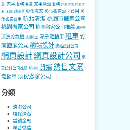
北
家事服務推薦
家事清潔服務
床墊清洗
床墊清
彰化搬家
彰化搬家公司費用
彰
床墊清潔服務
潔
新北清潔
桃園市搬家公司
化搬家費用
桃園搬家公司
桃園搬家公司推薦
洗床墊
租車
竹
潭子電動車
清洗冷氣機
清潔床墊
網站設計
南搬家公司
網站設計公司
網頁設計
網頁設計公司
網
銷售文案
貨運
頁設計公司推薦
聚甘新
頭份搬家公司
電動車
分類
清潔公司
環保清潔
當舖金融
聯合徵信