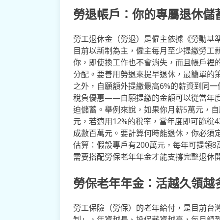
勞退帳戶：你的專屬退休儲
勞工退休金（勞退）是僱主依據《勞動基
目前以新制為主，僱主每月至少提繳勞工
你，即使換工作也不會消失，而且帳戶裡
分配。要善用勞退來提早退休，最簡單的
之外，自願額外提繳最高6%的薪資到同
稅負優惠——自願提繳的金額可以從當年
迫儲蓄。舉例來說，如果你月薪5萬元，自願
元，若適用12%的稅率，當年度即可節稅
成數百萬元。要計算何時能退休，你必須
估算：假設專戶有200萬元，每年可提領
需要搭配勞保老年年金才能支撐完整退休
勞保老年年金：活越久領越
勞工保險（勞保）的老年給付，是目前台
制」，年資越長、投保薪資越高，每月領