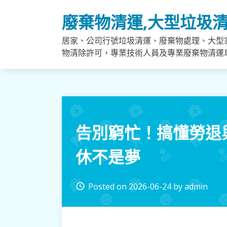
Skip
廢棄物清運,大型垃圾清
to
content
居家、公司行號垃圾清運、廢棄物處理、大型
物清除許可，專業技術人員及專業廢棄物清運
告別窮忙！搞懂勞退
休不是夢
Posted on
2026-06-24
by
admin
access_time