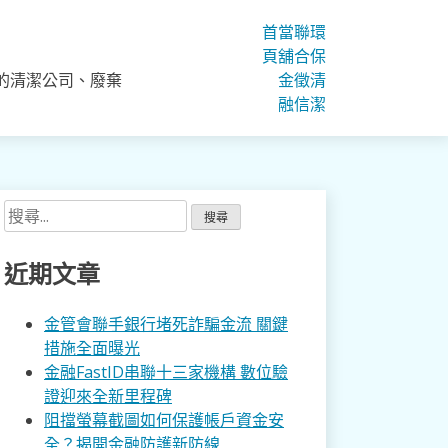
首
當
聯
環
頁
舖
合
保
的清潔公司、廢棄
金
徵
清
融
信
潔
搜
尋
關
近期文章
鍵
字:
金管會聯手銀行堵死詐騙金流 關鍵
措施全面曝光
金融FastID串聯十三家機構 數位驗
證迎來全新里程碑
阻擋螢幕截圖如何保護帳戶資金安
全？揭開金融防護新防線