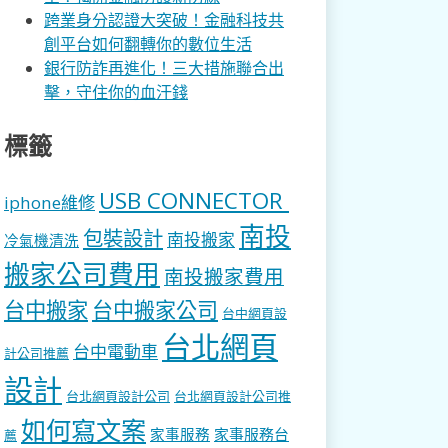
跨業身分認證大突破！金融科技共
創平台如何翻轉你的數位生活
銀行防詐再進化！三大措施聯合出
擊，守住你的血汗錢
標籤
USB CONNECTOR
iphone維修
南投
包裝設計
南投搬家
冷氣機清洗
搬家公司費用
南投搬家費用
台中搬家
台中搬家公司
台中網頁設
台北網頁
台中電動車
計公司推薦
設計
台北網頁設計公司
台北網頁設計公司推
如何寫文案
家事服務
家事服務台
薦