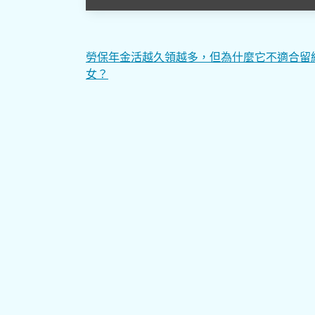
文
勞保年金活越久領越多，但為什麼它不適合留
女？
章
導
覽