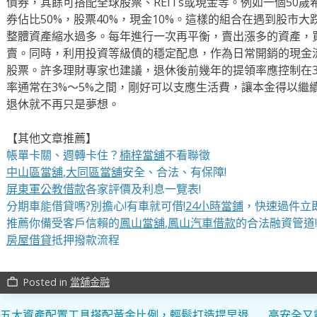
債券，其餘可搭配全球股票、REITs或現金等。例如一個50歲
券佔比50%，股票40%，現金10%。這樣的組合在遇到股市
整體資產縮水過多。每年進行一次再平衡，賣出漲多的資產，
賣。同時，利用投資等級債的穩定配息，作為日常開銷的現金
股票。許多理財專家也建議，退休後前幾年的提領率應控制在3
率通常在3%～5%之間，剛好可以支應生活費，讓本金得以繼
退休就不再只是夢想。
【其他文章推薦】
帳單卡關、週轉卡住？
楠梓當舖
不看聯徵
中山區當舖
,
大同區當舖
安全、合法、有保障!
屏東軍公教借款
各家評價及利息一覽表!
分期車能借貸嗎?別擔心!有車就可借!
24小時當鋪
，快速過件立即
推薦你備受客戶信賴的
鳳山當舖
,
鳳山汽車借款
的合法融資管道!
房屋借貸
抵押撥款流程
Posted in
當舖金融
work_outline
五大資產配置工具搭配黃金比例，輕鬆打造提早退
高安全又