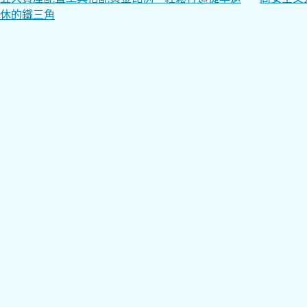
文
休的鐵三角
章
導
覽