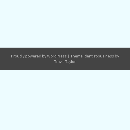
Proudly powered by WordPress
|
Theme: dentist-business by
Travis Taylor