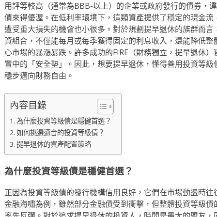
用評等較高（通常為BBB-以上）的企業或政府發行的債券，
債來得優渥。在低利率環境下，這類資產提供了穩定的現金流
遭受重大損失的機會也小很多。對於規劃提早退休的族群而言
資組合，不僅能每月或每季獲得固定的利息收入，還能降低整
心市場的暴漲暴跌。許多成功的FIRE（財務獨立，提早退休
置中的「安全墊」。因此，想要提早退休，懂得善用投資等級
穩步邁向財務自由。
內容目錄
為什麼投資等級債是穩健首選？
如何挑選適合的投資等級債？
提早退休的資產配置策略
為什麼投資等級債是穩健首選？
正因為投資等級債的發行機構信用良好，它們在市場動盪時往往
金融海嘯為例，雖然部分金融債受到衝擊，但整體投資等級債
率先反彈。對於追求提早退休的投資人，時間是最大的盟友，