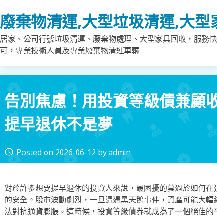
Skip
廢棄物清運,大型垃圾清運,大型
to
content
居家、公司行號垃圾清運、廢棄物處理、大型家具回收，服務快
可，專業技術人員及專業廢棄物清運車輛
告別焦慮！用投資等級債兼顧
提早退休不是夢
Posted on
2026-06-12
by
admin
access_time
對於許多想要提早退休的投資人來說，最困擾的莫過於如何在
的安全。股市波動劇烈，一旦遭遇黑天鵝事件，資產可能大幅
法對抗通貨膨脹。這時候，投資等級債券就成為了一個絕佳的