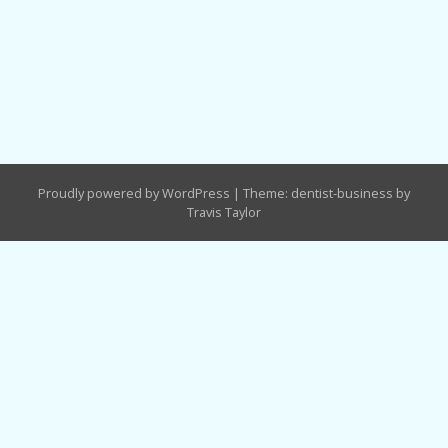
Proudly powered by WordPress
|
Theme: dentist-business by
Travis Taylor