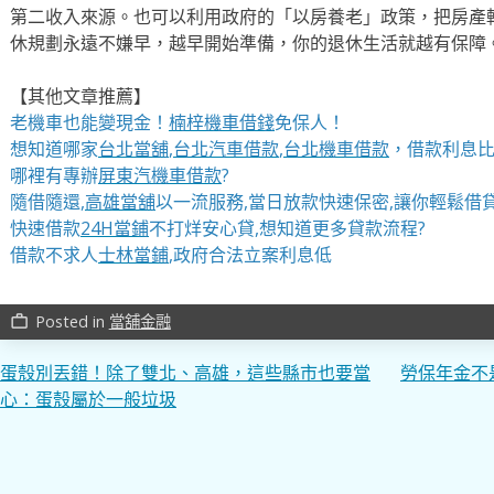
第二收入來源。也可以利用政府的「以房養老」政策，把房產
休規劃永遠不嫌早，越早開始準備，你的退休生活就越有保障
【其他文章推薦】
老機車也能變現金！
楠梓機車借錢
免保人！
想知道哪家
台北當舖
,
台北汽車借款
,
台北機車借款
，借款利息比
哪裡有專辦
屏東汽機車借款
?
隨借隨還,
高雄當舖
以一流服務,當日放款快速保密,讓你輕鬆借貸
快速借款
24H當鋪
不打烊安心貸,想知道更多貸款流程?
借款不求人
士林當鋪
,政府合法立案利息低
Posted in
當舖金融
work_outline
文
蛋殼別丟錯！除了雙北、高雄，這些縣市也要當
勞保年金不
心：蛋殼屬於一般垃圾
章
導