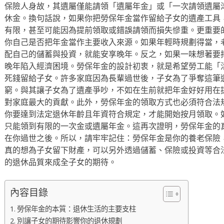
保險人身故，其遺屬僅能請領「遺屬年金」或「一次請領遺屬
休金。換句話說，如果你把勞保年金當作留給子女的遺產工具
有限，甚至可能因為提前領取或錯誤請領而損失慘重。更重要
你自己是否把年金當作主要收入來源。如果年輕時規劃得當，
配自己的儲蓄與投資，就能安享晚年。反之，如果一味想著要
晚年陷入經濟困境。勞保年金的設計初衷，就是希望勞工能「
死錢留給子女。許多家庭因為長輩過世後，子女為了爭奪這筆
窮。與其讓子女為了遺產爭吵，不如在生前就把年金好好用在
對家庭最大的貢獻。此外，勞保年金的領取方式也必須符合法
你要達到法定退休年齡且年資符合規定，才能開始按月領取。
只能領到有限的一次金或遺屬年金。這再次證明，勞保年金的
在你過世之後。所以，請牢牢記住：勞保年金是你的養老保險
真的想為子女留下財產，可以另外透過儲蓄、保險或投資等合
的退休品質來成全子女的期待。
內容目錄
勞保年金的本質：退休生活的主要支柱
別讓子女的期待影響你的退休規劃