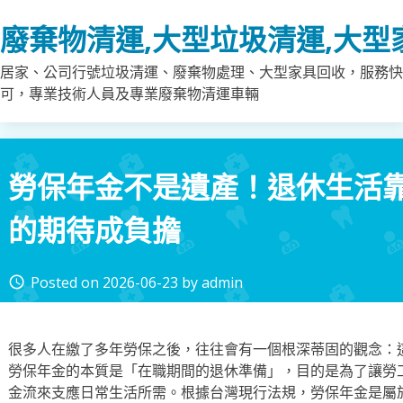
Skip
廢棄物清運,大型垃圾清運,大型
to
content
居家、公司行號垃圾清運、廢棄物處理、大型家具回收，服務快
可，專業技術人員及專業廢棄物清運車輛
勞保年金不是遺產！退休生活
的期待成負擔
Posted on
2026-06-23
by
admin
access_time
很多人在繳了多年勞保之後，往往會有一個根深蒂固的觀念：
勞保年金的本質是「在職期間的退休準備」，目的是為了讓勞
金流來支應日常生活所需。根據台灣現行法規，勞保年金是屬