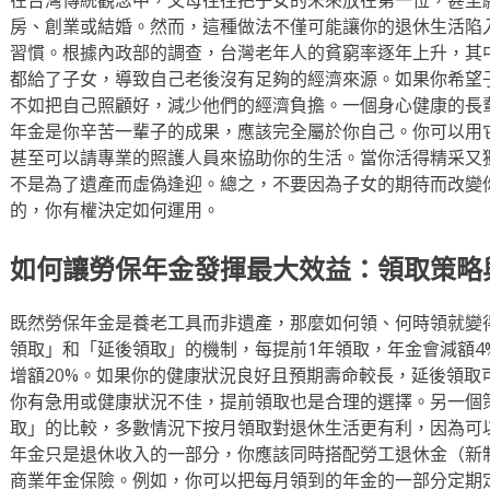
房、創業或結婚。然而，這種做法不僅可能讓你的退休生活陷
習慣。根據內政部的調查，台灣老年人的貧窮率逐年上升，其
都給了子女，導致自己老後沒有足夠的經濟來源。如果你希望
不如把自己照顧好，減少他們的經濟負擔。一個身心健康的長
年金是你辛苦一輩子的成果，應該完全屬於你自己。你可以用
甚至可以請專業的照護人員來協助你的生活。當你活得精采又
不是為了遺產而虛偽逢迎。總之，不要因為子女的期待而改變
的，你有權決定如何運用。
如何讓勞保年金發揮最大效益：領取策略
既然勞保年金是養老工具而非遺產，那麼如何領、何時領就變
領取」和「延後領取」的機制，每提前1年領取，年金會減額4
增額20%。如果你的健康狀況良好且預期壽命較長，延後領取
你有急用或健康狀況不佳，提前領取也是合理的選擇。另一個
取」的比較，多數情況下按月領取對退休生活更有利，因為可
年金只是退休收入的一部分，你應該同時搭配勞工退休金（新
商業年金保險。例如，你可以把每月領到的年金的一部分定期定