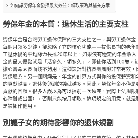
如何讓勞保年金發揮最大效益：領取策略與補充方案
勞保年金的本質：退休生活的主要支柱
勞保年金是台灣勞工退休保障的三大支柱之一，與勞工退休金
每個月領多少錢，卻忽略了它的核心功能——提供長期的老年
工退休後的平均餘命長達20年以上，如果沒有穩定的年金收
金的最大優點就是「活多久、領多久」，即使你活到100歲，
擔心壽命太長而錢不夠用。這種設計對抗長壽風險非常有效，
勞保體系。另一個關鍵是，年金的計算方式與你的投保薪資和
的貢獻越高，退休後領到的錢就越多。因此，勞保年金不僅是
貢獻的回饋。很多人誤以為可以提前一次領完，實際上法規限
心障礙或出國），否則只能按月領取。這項規定的用意，就是
是被挪作他用。
別讓子女的期待影響你的退休規劃
在台灣傳統觀念中，父母往往把子女的未來放在第一位，甚至