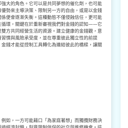
卻強大的角色。它可以是共同夢想的催化劑，也可能
濟優勢來主導決策、限制另一方的自由，或是以金錢
關係便會逐漸失衡。這種動態不僅侵蝕信任，更可能
性循環，關鍵在於重新審視我們對金錢的認知——它
是雙方共同經營生活的資源。建立健康的金錢觀，意
費習慣與風險承受度，並在尊重彼此獨立性的前提
，金錢才能從控制工具轉化為連結彼此的橋樑，讓關
。例如，一方可能藉口「為家庭著想」而獨攬財務決
透過經濟封鎖，刻意限制伴侶的社交與進修機會。這