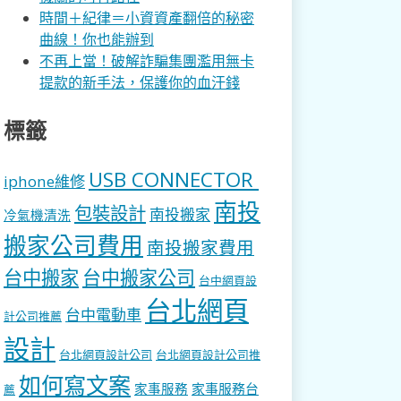
時間＋紀律＝小資資產翻倍的秘密
曲線！你也能辦到
不再上當！破解詐騙集團濫用無卡
提款的新手法，保護你的血汗錢
標籤
USB CONNECTOR
iphone維修
南投
包裝設計
南投搬家
冷氣機清洗
搬家公司費用
南投搬家費用
台中搬家
台中搬家公司
台中網頁設
台北網頁
台中電動車
計公司推薦
設計
台北網頁設計公司
台北網頁設計公司推
如何寫文案
家事服務
家事服務台
薦