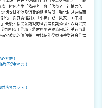
不可或缺。首先，鼓勵伴侶各自發展財務能力——即
事務，避免產生「依賴者」與「供養者」的權力落
，定期安排不涉及消費的相處時間，強化情感連結而
外部化：與其責怪對方「小氣」或「敗家」，不如一
？」最後，接受金錢觀的磨合是長期過程，沒有完美
、參加相關工作坊，將財務平等視為關係的基石而非
心探索彼此的價值觀，金錢便能從戰場轉變為合作舞
安心方便！
刻緩解資金壓力！
的財務緊急狀況！