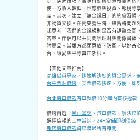
除了溝通技巧，實際行動與心態轉變同樣
使一方收入較低，也應參與投資、報稅等
差。其次，建立「無金錢日」的約會習慣
非物質交換。在衝突發生時，練習將問題
起思考「我們的金錢規則是否有調整空間
答案。伴侶可以共同閱讀理財與關係書籍
附屬品。當雙方都願意放下防衛，以好奇
台，讓愛與平等真正紮根。
【其他文章推薦】
高雄借貸
專家，快速解決您的資金需求，
台中票貼借錢
，支票借款快速、方便，即
台北機車借款
有車就借10分鐘內審核撥款
借錢首選！
鳳山當舖
、汽車借款，解決您
選擇信賴的
士林當鋪
，
24H當舖
即刻借錢
新店機車借款
幫您渡過所有難關