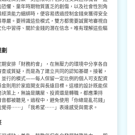
的恐懼、童年時期物質匱乏的創傷，以及社會性別角
與經濟能力綑綁時，便容易透過控制金錢來獲得安全
與尊嚴。要辨識這些模式，雙方都需要誠實地審視自
文化中習得、關於金錢的潛在信念。唯有理解這些驅
。
規劃
定期安排「財務約會」，在無壓力的環境中分享各自
審查或質疑，而是為了建立共同的認知基礎。接著，
」並行的模式——每人保留一定比例的個人可支配資
基金則用於家庭開支與長遠目標。這樣的設計既能保
務決策上，無論是購屋、投資還是轉職，都應秉持
聲音都被聽見。過程中，避免使用「你總是亂花錢」
我覺得⋯⋯」「我希望⋯⋯」表達感受與需求。
整