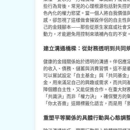
些行為背後，常見的心理根源包括對失控
色內化的權力慾望。當一個人將自我價值
感，卻忽視了這樣做會摧毀伴侶的自主性
己的金錢腳本——那些從原生家庭或社會
動力，才能避免用控制來填補內在的不安
建立溝通橋樑：從財務透明到共同
健康的金錢關係始於透明的溝通。伴侶應
的收入、債務、儲蓄與消費習慣。這不是
可以嘗試設定「自主基金」與「共同基金
金，用來滿足自己的興趣或需求，而共同
障個體自主性，又能促進合作。在重大財
「共識決」而非「權力決」，確保雙方的
「你太吝嗇」這類標籤化語言，而是用「
重塑平等關係的具體行動與心態調