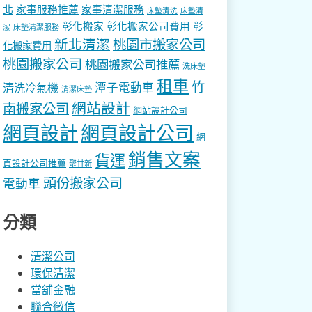
北
家事服務推薦
家事清潔服務
床墊清洗
床墊清
彰化搬家
彰化搬家公司費用
彰
床墊清潔服務
潔
新北清潔
桃園市搬家公司
化搬家費用
桃園搬家公司
桃園搬家公司推薦
洗床墊
租車
竹
潭子電動車
清洗冷氣機
清潔床墊
網站設計
南搬家公司
網站設計公司
網頁設計
網頁設計公司
網
銷售文案
貨運
頁設計公司推薦
聚甘新
頭份搬家公司
電動車
分類
清潔公司
環保清潔
當舖金融
聯合徵信