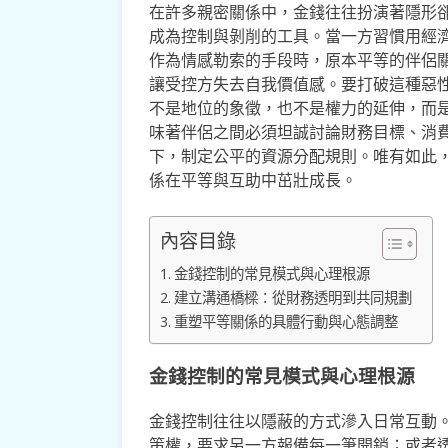
在許多親密關係中，金錢往往扮演著隱形
成為控制與剝削的工具。當一方習慣用經
作為情感勒索的手段時，原本平等的伴侶
讓受控方失去自我價值感。要打破這種惡
不是地位的象徵，也不是權力的延伸，而
味著伴侶之間必須坦誠討論財務目標、消
下，制定公平的資源分配規則。唯有如此
係在平等與互助中茁壯成長。
內容目錄
金錢控制的常見模式與心理根源
建立溝通橋樑：從財務透明到共同規劃
重塑平等關係的具體行動與心態調整
金錢控制的常見模式與心理根源
金錢控制往往以隱蔽的方式滲入日常互動
策權，要求另一方報備每一筆開銷；或者