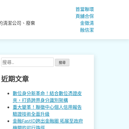
首
當
聯
環
頁
舖
合
保
的清潔公司、廢棄
金
徵
清
融
信
潔
搜
尋
關
近期文章
鍵
字:
數位身分新革命！結合數位憑證皮
夾，打造跨界身分識別架構
重大變革！聯徵中心個人信用報告
驗證技術全面升級
金融FastID跨出金融圈 拓展至政府
機關的可行路徑