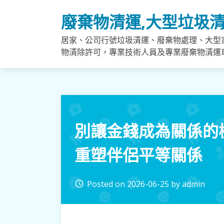
Skip
廢棄物清運,大型垃圾清
to
content
居家、公司行號垃圾清運、廢棄物處理、大型
物清除許可，專業技術人員及專業廢棄物清運
別讓金錢成為關係的
重塑伴侶平等關係
Posted on
2026-06-25
by
admin
access_time