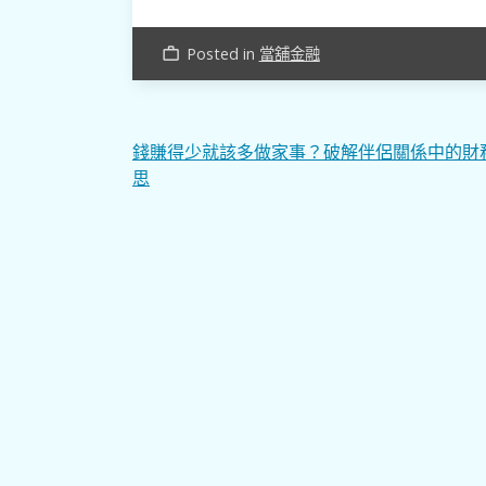
Posted in
當舖金融
work_outline
文
錢賺得少就該多做家事？破解伴侶關係中的財
思
章
導
覽