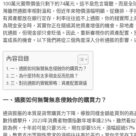
100萬元實際價值只剩下約74萬元。這不是危言聳聽，而是
灣雖然通膨率相對溫和，但近年來物價漲幅明顯，從雞排、手
有資產都放在銀行定存，利率往往追不上通膨，你的錢實際上
為現金安全時，其實你正在錯過其他資產增值的機會。房地產
抗通膨，但現金卻只會貶值。因此，重新審視你的資產配置，
富成長的機會。以下我們將從三個角度深入分析通膨的影響，
內容目錄
一、通膨如何無聲無息侵蝕你的購買力？
二、為什麼持有太多現金反而危險？
三、對抗通膨的實戰策略：資產配置建議
一、通膨如何無聲無息侵蝕你的購買力？
通貨膨脹的本質是貨幣購買力下降，導致同樣金額能買到的商
數持續攀升，2023年消費者物價指數年增率達2.5%，雖然
飲為例，十年前可能只要35元，現在卻要55元，漲幅超過57
用、教育支出等剛性需求的漲幅往往高於平均。當你辛苦存下