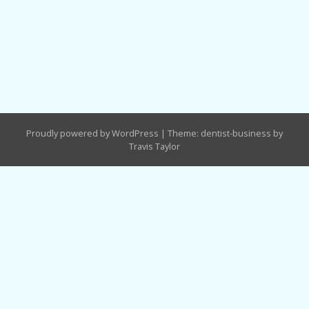
Proudly powered by WordPress
|
Theme: dentist-business by
Travis Taylor