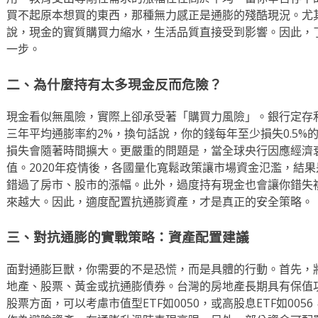
買不起原本想買的東西，那種無力感正是通膨的殘酷現況。尤
說，現金的實質購買力縮水，生活品質直接受到影響。因此，
一步。
二、為什麼持有太多現金反而危險？
現金看似無風險，實際上卻承受著「購買力風險」。銀行定存利率
三年平均通膨率約2%，換句話說，你的錢每年至少損失0.5%
損失會隨著時間擴大。更嚴重的問題是，當全球央行因應經濟
值。2020年疫情後，各國量化寬鬆政策讓市場資金氾濫，結
錯過了房市、股市的漲幅。此外，過度持有現金也會讓你錯失
來越大。因此，適度配置抗通膨資產，才是真正的安全策略。
三、對抗通膨的實戰策略：資產配置建議
面對通膨巨獸，你需要的不是恐慌，而是具體的行動。首先，
地產、股票、黃金或抗通膨債券。台灣的房地產長期具有保值
股票方面，可以考慮市值型ETF如0050，或高股息ETF如00