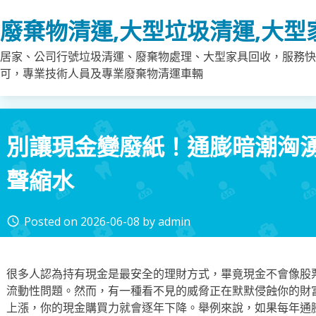
Skip
廢棄物清運,大型垃圾清運,大型
to
content
居家、公司行號垃圾清運、廢棄物處理、大型家具回收，服務快
可，專業技術人員及專業廢棄物清運車輛
別讓現金變廢紙！通膨暗潮洶
聲縮水
Posted on
2026-06-08
by
admin
access_time
很多人認為持有現金是最安全的理財方式，畢竟現金不會像股
流動性問題。然而，有一種看不見的威脅正在默默侵蝕你的財
上漲，你的現金購買力就會逐年下降。舉例來說，如果每年通膨