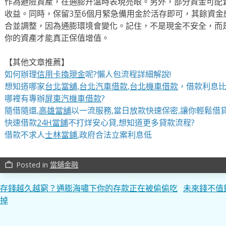
作為避險資產，在通膨升溫時表現亮眼。另外，部分資金可配置
收益。同時，保留3至6個月緊急備用金於活存即可，其餘資
合並調整，因為通膨環境會變化。記住，不是現金不安全，而
你的資產才能真正保值增值。
【其他文章推薦】
如何辦理
信用卡換現金
呢?懶人包流程詳細解說!
想知道哪家
台北當舖
,
台北汽車借款
,
台北機車借款
，借款利息比
哪裡有專辦
屏東汽機車借款
?
隨借隨還,
高雄當舖
以一流服務,當日放款快速保密,讓你輕鬆借貸
快速借款
24H當鋪
不打烊安心貸,想知道更多貸款流程?
借款不求人
士林當鋪
,政府合法立案利息低
Posted in
當舖金融
work_outline
文
存錢越久越窮？通膨海嘯下你的存款正在被偷偷吃
未來錢不值
掉
章