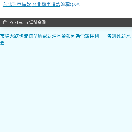
台北汽車借款
,
台北機車借款
流程Q&A
Posted in
當舖金融
work_outline
文
市場大跌也能賺？解密對沖基金如何為你鎖住利
告別死薪水
潤！
章
導
覽