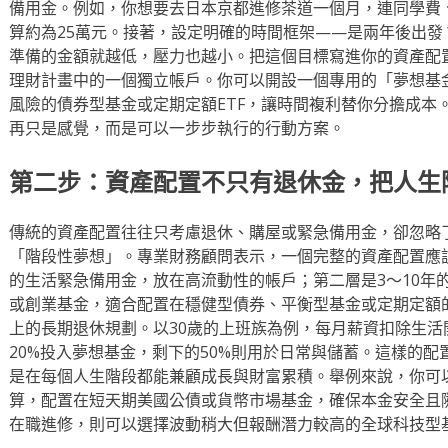
備用金。例如，你想要去日本京都進修茶道一個月，連同學費
算約為25萬元。接著，設定明確的時間框架——是兩年後出
準備的金額就越低，壓力也越小。把這個目標寫進你的資產配
理財計畫中的一個獨立帳戶。你可以開設一個專用的「夢想基
風險的債券型基金或定期定額ETF，讓時間複利替你分擔成本
再只是感覺，而是可以一步步執行的行動方案。
第二步：資產配置不只有退休金，把人生
傳統的資產配置往往只考慮退休、購屋或緊急備用金，卻忽略
「階段性夢想」。專業財務顧問表示，一個完整的資產配置應
的生活緊急備用金，放在高流動性的帳戶；第二層是3～10年
或創業基金，適合配置在穩健型債券、平衡型基金或定期定額的
上的長期退休規劃。以30歲的上班族為例，每月薪資扣除生活
20%投入夢想基金，剩下的50%則用於日常與儲蓄。這樣的
是在每個人生階段都能兼顧成長與財富累積。舉例來說，你可
算，配置在短天期美國公債或貨幣市場基金，確保本金安全且
在職進修，則可以選擇波動稍大但報酬潛力較高的全球科技型