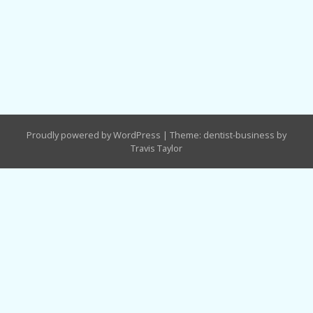
Proudly powered by WordPress
|
Theme: dentist-business by
Travis Taylor