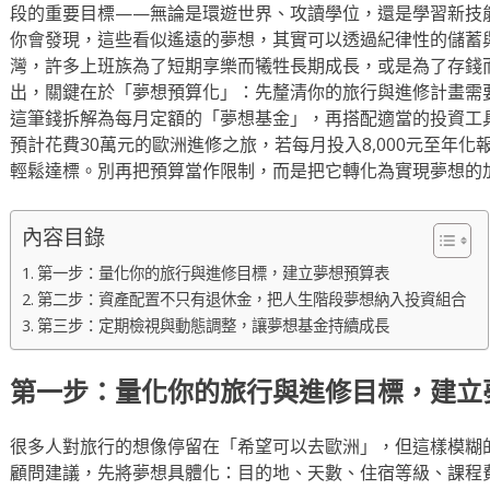
段的重要目標——無論是環遊世界、攻讀學位，還是學習新技
你會發現，這些看似遙遠的夢想，其實可以透過紀律性的儲蓄
灣，許多上班族為了短期享樂而犧牲長期成長，或是為了存錢
出，關鍵在於「夢想預算化」：先釐清你的旅行與進修計畫需
這筆錢拆解為每月定額的「夢想基金」，再搭配適當的投資工
預計花費30萬元的歐洲進修之旅，若每月投入8,000元至年
輕鬆達標。別再把預算當作限制，而是把它轉化為實現夢想的
內容目錄
第一步：量化你的旅行與進修目標，建立夢想預算表
第二步：資產配置不只有退休金，把人生階段夢想納入投資組合
第三步：定期檢視與動態調整，讓夢想基金持續成長
第一步：量化你的旅行與進修目標，建立
很多人對旅行的想像停留在「希望可以去歐洲」，但這樣模糊
顧問建議，先將夢想具體化：目的地、天數、住宿等級、課程