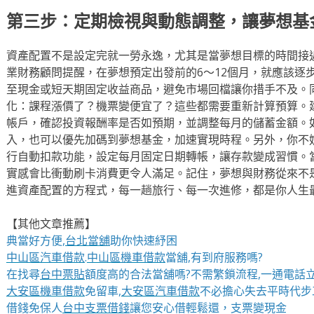
第三步：定期檢視與動態調整，讓夢想基
資產配置不是設定完就一勞永逸，尤其是當夢想目標的時間接
業財務顧問提醒，在夢想預定出發前的6～12個月，就應該逐
至現金或短天期固定收益商品，避免市場回檔讓你措手不及。
化：課程漲價了？機票變便宜了？這些都需要重新計算預算。
帳戶，確認投資報酬率是否如預期，並調整每月的儲蓄金額。
入，也可以優先加碼到夢想基金，加速實現時程。另外，你不妨
行自動扣款功能，設定每月固定日期轉帳，讓存款變成習慣。
實感會比衝動刷卡消費更令人滿足。記住，夢想與財務從來不
進資產配置的方程式，每一趟旅行、每一次進修，都是你人生
【其他文章推薦】
典當好方便,
台北當舖
助你快速紓困
中山區汽車借款
.
中山區機車借款
當舖,有到府服務嗎?
在找尋
台中票貼
額度高的合法當舖嗎?不需繁鎖流程,一通電話立
大安區機車借款
免留車,
大安區汽車借款
不必擔心失去平時代步
借錢免保人
台中支票借錢
讓您安心借輕鬆還，支票變現金