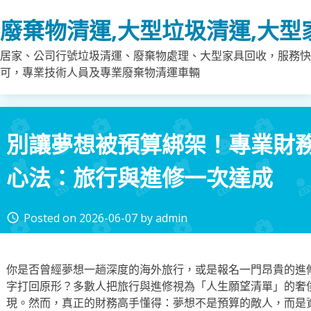
Skip
廢棄物清運,大型垃圾清運,大型
to
content
居家、公司行號垃圾清運、廢棄物處理、大型家具回收，服務快
可，專業技術人員及專業廢棄物清運車輛
別讓夢想被預算綁架！專業財
心法：旅行與進修一次達成
Posted on
2026-06-07
by
admin
access_time
你是否曾經夢想一趟深度的海外旅行，或是報名一門昂貴的進
字打回原形？多數人把旅行與進修視為「人生願望清單」的奢
現。然而，真正的財務高手懂得：夢想不是預算的敵人，而是