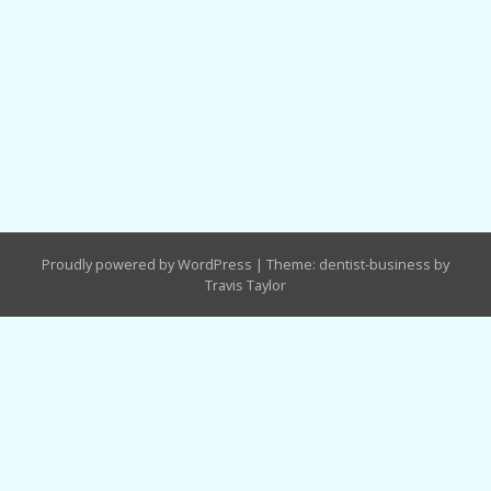
Proudly powered by WordPress
|
Theme: dentist-business by
Travis Taylor