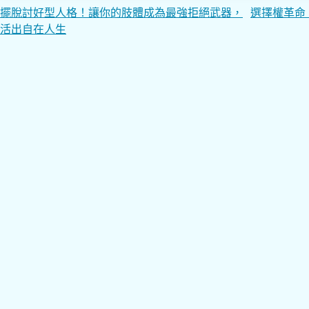
文
擺脫討好型人格！讓你的肢體成為最強拒絕武器，
選擇權革命
活出自在人生
章
導
覽