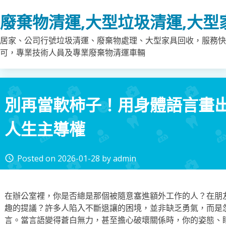
Skip
廢棄物清運,大型垃圾清運,大型
to
content
居家、公司行號垃圾清運、廢棄物處理、大型家具回收，服務快
可，專業技術人員及專業廢棄物清運車輛
別再當軟柿子！用身體語言畫
人生主導權
Posted on
2026-01-28
by
admin
access_time
在辦公室裡，你是否總是那個被隨意塞進額外工作的人？在朋
趣的提議？許多人陷入不斷退讓的困境，並非缺乏勇氣，而是
言。當言語變得蒼白無力，甚至擔心破壞關係時，你的姿態、