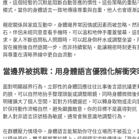
應，這個短暫的沉默能阻斷自動答應的慣性。這些策略的重點
模式。當你的身體語言一致地傳達尊重與自重，他人也會逐漸
親密關係與家庭互動中，身體邊界常因情感因素而被忽略。然
石。伴侶未經同意查看手機時，可以溫和地伸手覆蓋螢幕，這
求。家人不斷追問私人問題時，可以起身倒杯水或調整坐姿，
習在擁抱後自然退開一步，而非持續緊貼，能讓親密時刻更有
與尊重在清晰界線中更自由流動。
當邊界被挑戰：用身體語言優雅化解衝突
面對明顯越界行為，立即性的身體回應往往比事後言語抗議更
的臉，可以自然地抬手整理頭髮或調整眼鏡，同時身體微微後
明確擴大了個人空間。若對方持續逼近，可以轉身取物或走向
於保持動作流暢自然，避免顯露敵意。你的目標不是贏得對抗
數人對非語言訊號極為敏感，通常會無意識地調整行為。
在群體壓力情境中，身體語言能幫助你守住立場而不被孤立。
以穩坐原位、雙手輕握置於膝上，這個穩定姿態傳達出「我在