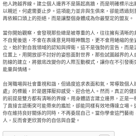
他人跨越界線。建立個人邊界不是築起高牆，而是明確標示出
以親近，何處需要止步。這項能力並非與生俱來，卻能透過刻
再依賴口頭上的拒絕，而是讓整個身體成為你最堅定的盟友。
當你開始觀察，會發現那些總是被尊重的人，往往擁有清晰的
不自覺後退，不會在表達意見時眼神飄忽，更不會用蜷縮的坐
立，始於對自我領域的認知與捍衛。這不是強勢的宣告，而是
位置上，用開放卻不討好的姿態面對世界，那些試圖越界的人
防線的建立，將徹底改變你的人際互動模式，讓你在不引發衝
能量與情緒。
台灣職場與社會重視和諧，但過度追求表面和氣，常導致個人
處」的標籤，於是選擇壓抑感受、迎合他人。然而，真正的健
的前提是雙方都有清晰的界線。用身體語言建立邊界，正是一
了直接言語衝突可能帶來的尷尬，卻能同樣有效地傳達立場。
你在維持良好關係的同時，不再委屈自己。當你學會這門藝術
人，反而會更欣賞你的自信與自愛。