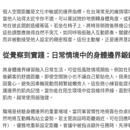
個人空間距離是文化中敏感的邊界指標。在台灣常見的擁擠環
當他人站得太近令你不適，可以嘗試微妙地側轉身體角度，或
地在彼此間創造緩衝區。若坐在椅子上，將椅背稍微後移幾公
這些調整應做得自然不突兀，如同呼吸般融入互動節奏。關鍵
而非被動接受他人設定的親密程度。這份主動權，正是邊界意
從覺察到實踐：日常情境中的身體邊界鍛
將身體邊界練習融入日常生活，可從低風險情境開始。例如在
後顧客的舒適距離，即使空間狹小也不讓自己緊貼他人。搭乘
固重心，避免因車輛晃動而頻繁碰觸旁人。這些微小練習能提
護邊界的肌肉記憶。當你能在陌生環境中從容維持界線，面對
肌肉，越常使用越強健。
職場是檢驗身體邊界的重要場域。當同事習慣性地倚靠在你桌
然地將互動轉為站立姿勢。若主管說話時距離過近，可在回應
件），優雅地重新設定距離。會議中被指派額外任務時，先停