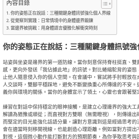
內容目錄
你的姿態正在說話：三種關鍵身體訊號強化個人界線
從覺察到實踐：日常情境中的身體邊界鍛鍊
當邊界被挑戰：用身體語言優雅化解衝突時刻
你的姿態正在說話：三種關鍵身體訊號強
站姿與坐姿是邊界的第一道防線。當你刻意保持脊柱挺直、雙
感，更向外發送「我佔據此地」的訊號。對比蜷縮駝背的姿態
止他人隨意侵入你的個人空間。在會議中，嘗試將手肘輕放在
人交談時，雙腳平穩踩地，避免不斷變換重心所傳達的不安。
義你與環境的關係。當你的身體宣示了領土，心靈也會跟著堅
練習在對話中保持穩定的眼神接觸，是建立心理邊界的強大工
解讀為猶豫或順從；而直視對方雙眼（無需瞪視），則傳達出
而堅定的目光能強化話語分量，讓對方意識到這是經過思考的
會在適當時刻移開視線，也能創造心理距離。例如當對方提出
對視，這個微小動作能打斷對方的預期節奏，為你爭取思考與