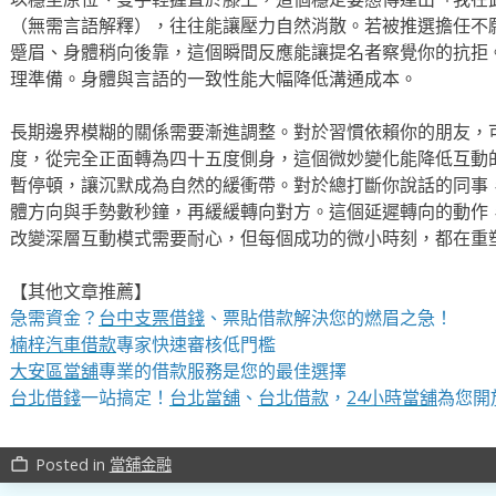
（無需言語解釋），往往能讓壓力自然消散。若被推選擔任不
蹙眉、身體稍向後靠，這個瞬間反應能讓提名者察覺你的抗拒
理準備。身體與言語的一致性能大幅降低溝通成本。
長期邊界模糊的關係需要漸進調整。對於習慣依賴你的朋友，
度，從完全正面轉為四十五度側身，這個微妙變化能降低互動
暫停頓，讓沉默成為自然的緩衝帶。對於總打斷你說話的同事
體方向與手勢數秒鐘，再緩緩轉向對方。這個延遲轉向的動作
改變深層互動模式需要耐心，但每個成功的微小時刻，都在重
【其他文章推薦】
急需資金？
台中支票借錢
、票貼借款解決您的燃眉之急！
楠梓汽車借款
專家快速審核低門檻
大安區當舖
專業的借款服務是您的最佳選擇
台北借錢
一站搞定！
台北當舖
、
台北借款
，
24小時當舖
為您開
Posted in
當舖金融
work_outline