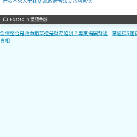
借款不求人
士林當鋪
,政府合法立案利息低
Posted in
當舖金融
work_outline
文
負債整合是救命稻草還是財務陷阱？專家揭開背後
掌握這5個
真相
章
導
覽