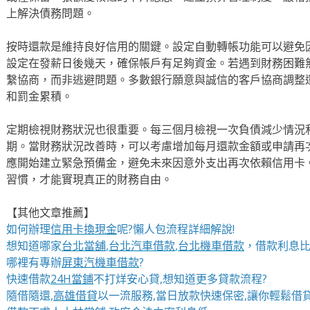
上解決債務問題。
按時還款是維持良好信用的關鍵。設定自動轉帳功能可以避免
設定在發薪日後幾天，確保帳戶有足夠資金。若遇到財務困難
繫協商，而非逃避問題。多數銀行願意與誠信的客戶協商調整
和罰金累積。
定期檢視財務狀況也很重要。每三個月檢視一次負債減少情況
期。當財務狀況改善時，可以考慮增加每月還款金額或申請再
應開始建立緊急預備金，避免未來因意外支出再次依賴信用卡
習慣，才能實現真正的財務自由。
【其他文章推薦】
如何辦理
信用卡換現金
呢?懶人包流程詳細解說!
想知道哪家
台北當舖
,
台北汽車借款
,
台北機車借款
，借款利息比
哪裡有專辦
屏東汽機車借款
?
快速借款
24H當鋪
不打烊安心貸,想知道更多貸款流程?
隨借隨還,
高雄借貸
以一流服務,當日放款快速保密,讓你輕鬆借貸