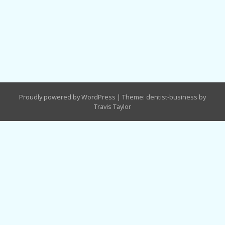
Proudly powered by WordPress
|
Theme: dentist-business by
Travis Taylor