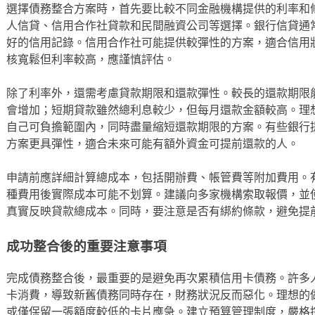
選擇債務整合方案時，首先要比較不同金融機構提供的利率和
人信貸、信用合作社貸款和民間融資公司等選擇。銀行信貸通
好的信用記錄。信用合作社可能提供較彈性的方案，適合信用
核寬鬆但利率較高，應謹慎評估。
除了利率外，還需考慮貸款期限和還款彈性。較長的還款期限
會增加；短期貸款雖然總利息較少，但每月還款金額較高。理
自己可負擔範圍內，同時盡量縮短還款期限的方案。有些銀行
方案更具彈性，適合未來可能有額外資金可提前還款的人。
申請前應詳細計算總成本，包括開辦費、帳管費等附加費用。
種費用後實際成本可能不划算。建議向多家機構索取報價，並使用
真實反映貸款總成本。同時，要注意是否有綁約條款，避免提
成功整合後的重要注意事項
完成債務整合後，最重要的是避免再次累積信用卡債務。許多
卡消費，導致新舊債務同時存在，財務狀況反而惡化。理想的
或僅保留一張額度較低的卡片應急。建立預算管理制度，嚴格