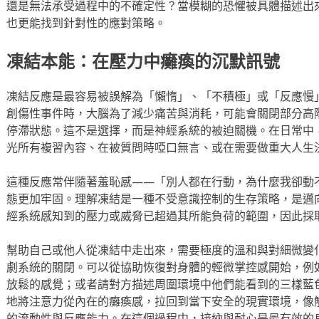
還是無法承受過程中的不確定性？當模糊的恐懼被具體描述出
也更能找到針對性的應對策略。
凍結本能：在壓力中癱瘓的沉默訊號
凍結反應是最容易被誤解為「懶惰」、「不積極」或「反應慢
創傷性事件時，大腦為了減少痛苦與消耗，可能會關閉部分高
停滯狀態。這不是選擇，而是神經系統的被迫關機。在日常中
光所有複習內容、在被質問時啞口無言、或在需要做重大人生
這種反應常伴隨著羞恥感——「別人都在行動，為什麼我卻動
態更加牢固。理解凍結是一種不受意識控制的生存策略，是邁
經系統感知到的壓力或威脅已超過其所能負荷的範圍，因此採
幫助自己或他人從凍結中走出來，需要極度的溫和與對細微變
劇系統的關閉。可以從協助恢復對身體的輕微掌控感開始，例
放鬆的感覺；或者請對方描述周圍環境中他們能看到的三樣藍
地將注意力從內在的癱瘓感，拉回到當下安全的現實環境，像
的流動性與反應能力。在這個過程中，接納與耐心是最有效的