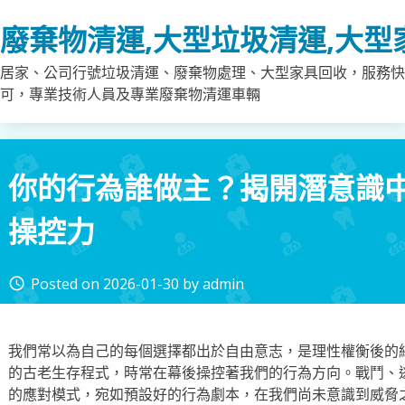
Skip
廢棄物清運,大型垃圾清運,大型
to
content
居家、公司行號垃圾清運、廢棄物處理、大型家具回收，服務快
可，專業技術人員及專業廢棄物清運車輛
你的行為誰做主？揭開潛意識
操控力
Posted on
2026-01-30
by
admin
access_time
我們常以為自己的每個選擇都出於自由意志，是理性權衡後的
的古老生存程式，時常在幕後操控著我們的行為方向。戰鬥、
的應對模式，宛如預設好的行為劇本，在我們尚未意識到威脅