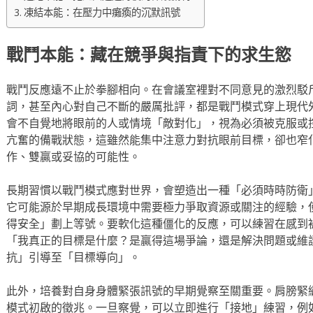
凍結本能：在壓力中癱瘓的沉默訊號
戰鬥本能：藏在競爭與指責下的求生慾
戰鬥反應遠不止於拳腳相向。在會議室裡對不同意見的激烈駁
詞，甚至內心對自己不斷的嚴厲批評，都是戰鬥模式穿上現代
會不自覺地將眼前的人或情境「敵對化」，視為必須被克服或
亢奮的備戰狀態，這雖然能集中注意力對抗眼前目標，卻也窄
作、雙贏或妥協的可能性。
長期習慣以戰鬥模式應對世界，會塑造出一種「必須時時防衛
它可能源於早期成長環境中需要極力爭取資源或關注的經驗，
得安全」劃上等號。要軟化這種僵化的反應，可以練習在感到
「我真正的目標是什麼？是贏得這場爭論，還是解決問題或維
抗」引導至「目標導向」。
此外，培養對自身身體緊張訊號的早期覺察至關重要。肩膀緊
模式初啟的徵兆。一旦察覺，可以立即進行「接地」練習，例