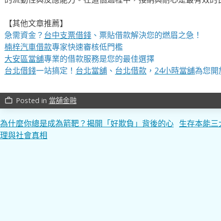
【其他文章推薦】
急需資金？
台中支票借錢
、票貼借款解決您的燃眉之急！
楠梓汽車借款
專家快速審核低門檻
大安區當舖
專業的借款服務是您的最佳選擇
台北借錢
一站搞定！
台北當舖
、
台北借款
，
24小時當舖
為您開
Posted in
當舖金融
work_outline
文
為什麼你總是成為箭靶？揭開「好欺負」背後的心
生存本能三
理與社會真相
章
導
覽