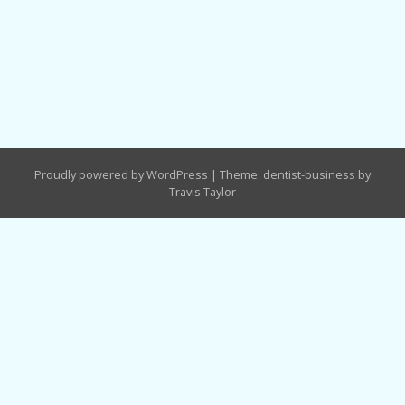
Proudly powered by WordPress
|
Theme: dentist-business by
Travis Taylor