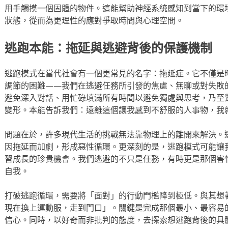
用手觸摸一個固體的物件。這能幫助神經系統感知到當下的環
狀態，從而為更理性的應對爭取時間與心理空間。
逃跑本能：拖延與逃避背後的保護機制
逃跑模式在當代社會有一個更常見的名字：拖延症。它不僅是
調節的困難——我們在逃避任務所引發的焦慮、無聊或對失敗
避免深入對話、用忙碌填滿所有時間以避免獨處與思考，乃至
變形。本能告訴我們：遠離這個讓我感到不舒服的人事物，我
問題在於，許多現代生活的挑戰無法靠物理上的離開來解決。
因拖延而加劇，形成惡性循環。更深刻的是，逃跑模式可能讓
習成長的珍貴機會。我們逃避的不只是任務，有時更是那個害
自我。
打破逃跑循環，需要將「面對」的行動門檻降到極低。與其想
現在換上運動服，走到門口」。關鍵是完成那個最小、最容易
信心。同時，以好奇而非批判的態度，去探索想逃跑背後的具