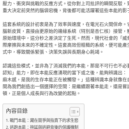
壓力、衝突與挑戰的反應方式。從你對上司批評的瞬間反駁，
重大決定前突然的腦袋宕機，背後都可能活躍著這些本能的影
這套系統的設計初衷是為了效率與速度，在電光石火間保命。
腦新皮質，直接由更原始的邊緣系統（特別是杏仁核）接管，
原始環境中，這分秒之差決定了生死。然而，現代社會的「威
際摩擦與未來的不確定性。這套高效但粗糙的系統，便可能產
式中，導致關係緊張、決策失誤與長期身心耗竭。
認識這些模式，並非為了消滅我們的本能，那是不可行也不必
認知」能力，即在本能反應湧現的當下或之後，能夠辨識出：「
麻木感，是我的生存本能正在被觸發。」這種辨識本身就像在
間為我們創造出一個選擇的空間：是繼續跟著本能走，還是嘗
頓，正是個人成長與行為改變的起點。
內容目錄
戰鬥本能：藏在競爭與指責下的求生慾
逃跑本能：拖延與逃避背後的保護機制