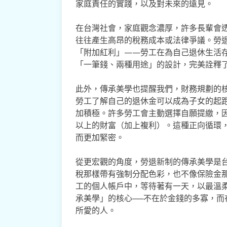
家庭責任的實踐，以及對未來的遠見。
在台灣社會，家庭觀念濃厚，許多長輩會
往往產生高昂的稅務成本或法律爭議。勞
「附加紅利」——勞工在為自己退休生活
「一筆錢、兩種用途」的設計，完美詮釋
此外，傳承美學也提醒我們，財務規劃的
勞工了解自己的退休金可以成為子女的起
加積極。許多勞工會主動選擇自願提繳，
以上的財富（加上複利）。這種正向循環
而更加緊密。
從更宏觀的角度，勞退新制的傳承美學是
稅那樣帶有強制分配色彩，也不像保險金
工的個人帳戶中，等待著有一天，以最溫
承美學」的核心──不在於金錢的多寡，
所愛的人。