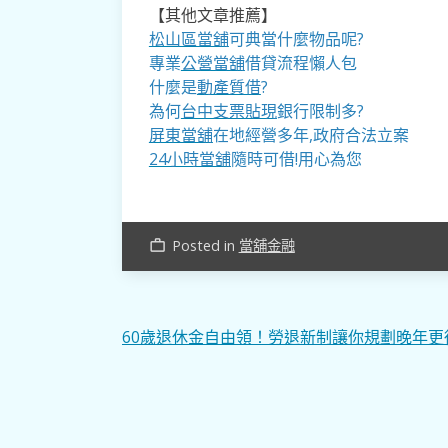
【其他文章推薦】
松山區當舖
可典當什麼物品呢?
專業
公營當舖
借貸流程懶人包
什麼是
動產質借
?
為何
台中支票貼現
銀行限制多?
屏東當舖
在地經營多年,政府合法立案
24小時當舖
隨時可借!用心為您
Posted in
當舖金融
work_outline
文
60歲退休金自由領！勞退新制讓你規劃晚年更
章
導