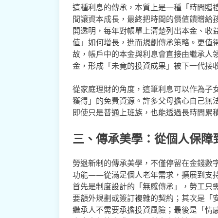
這種利息的傳承，本質上是一種「時間贈
間讓資本成長，最終把時間的價值饋贈給
開透明，每年對帳單上清楚列出本金、收
值」如何增長，進而規劃傳承策略。更值
故，帳戶中的本金與利息會直接由繼承人
金，形成「未竟的投資成果」被下一代接
從家庭理財的角度，這筆利息可以作為子
獲得」的免費資源。許多父母擔心自己無
即使只是普通上班族，也能透過長時間累
三、傳承美學：從個人保障
勞退新制的傳承美學，不僅停留在金錢數
功能——從滿足個人老年需求，擴展到支
首先是制度設計的「無感傳承」，勞工只
要額外規劃或簽訂複雜的契約；其次是「
繼承人不需要承擔投資風險；最後是「情