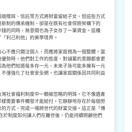
透過贈與、信託等方式將財富留給子女，但這些方式
退新制的傳承機制，卻是在既有社會保險架構下的
存錢的同時，無意間也為子女存了一筆資金。這種
了「利己利他」的美學境界。
核心不應只關注個人，而應將家庭視為一個整體。當
跑優勢時，他們對工作的態度、對儲蓄的意願都會更
因為他們知道每多存一元，未來子孫可能多擁有一元
，不僅強化了社會安全網，也讓家庭關係因共同利益
台灣社會福利制度中一顆被忽略的明珠。它不像遺產
那樣需要事件觸發才能給付。它靜靜地存在於每個勞
柔的方式，完成一場跨世代的財富交接。這正是「傳
而在於制度如何讓人們在離世後，仍能持續照顧他們