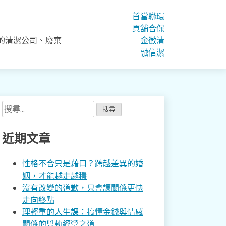
首
當
聯
環
頁
舖
合
保
的清潔公司、廢棄
金
徵
清
融
信
潔
搜
尋
關
近期文章
鍵
字:
性格不合只是藉口？跨越差異的婚
姻，才能越走越穩
沒有改變的道歉，只會讓關係更快
走向終點
理輕重的人生課：搞懂金錢與情感
關係的雙軌經營之道