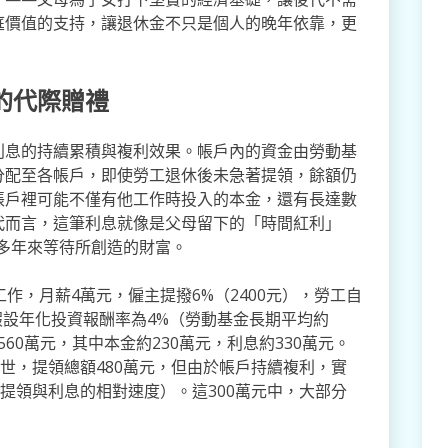
庭價值的支持，讓退休金不只是個人的晚年依靠，更
的代際贈禮
利息的持續累積與複利效果。帳戶內的資金由勞動基
分配至各帳戶，即使勞工退休後未急著提領，餘額仍
帳戶裡可能不僅有他工作時投入的本金，還有長達數
代而言，這筆利息就像是父母留下的「時間紅利」
多年來等待所創造的財富。
作，月薪4萬元，僱主提撥6%（2400元），勞工自
元。假設年化投資報酬率為4%（勞動基金長期平均約
560萬元，其中本金約230萬元，利息約330萬元。
離世，提領總額480萬元，但由於帳戶持續複利，實
於提領與利息的相對速度）。這300萬元中，大部分