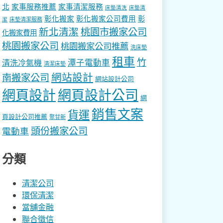
北
家事服務推薦
家事清潔服務
床墊清洗
床墊清
彰化搬家
彰化搬家公司費用
彰
床墊清潔服務
潔
新北清潔
桃園市搬家公司
化搬家費用
桃園搬家公司
桃園搬家公司推薦
洗床墊
租車
竹
潭子電動車
清洗冷氣機
清潔床墊
網站設計
南搬家公司
網站設計公司
網頁設計
網頁設計公司
網
銷售文案
貨運
頁設計公司推薦
聚甘新
頭份搬家公司
電動車
分類
清潔公司
環保清潔
當舖金融
聯合徵信