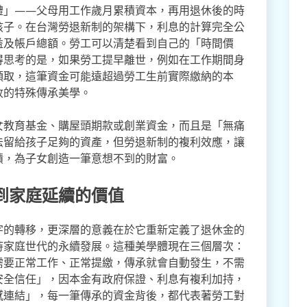
禮」——父母用工作歲月累積資本，再用退休後的時
孩子。在台灣勞退新制的架構下，利息的計算完全公
益及帳戶總額。勞工可以清楚看到自己的「時間價
得思考的是，如果勞工提早離世，例如在工作期間身
領取，這筆資金可能遠超過勞工生前實際繳納的本
收的特殊傳承美學。
女教育基金、購屋頭期款或創業資金，而且是「無痛
法留給孩子足夠的資產，但勞退新制的複利效應，讓
積，為子女創造一筆意想不到的財富。
到家庭延續的價值
字的轉移，更深層的意義在於它重新定義了退休金的
持家庭世代的永續發展。這種美學體現在三個層次：
需要正常工作、正常提繳，傳承就會自動發生，不需
安全信任」，因本金有政府保證、利息有複利加持，
感連結」，每一筆傳承的資金背後，都代表著勞工對