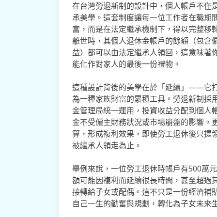
在台灣勞退新制的設計中，個人帳戶不僅
承美學。這套制度讓每一位工作者在職期
富，而是在法定繼承機制下，得以完整移
離世時，其個人退休金帳戶的餘額（包含
益）都可以由法定繼承人領回，這意味著
能化作對家人的最後一份禮物。
這種設計背後的美學在於「延續」——它
為一種家族財富的累積工具。勞退新制採
金管理局統一運用，投資收益分配到個人
金不受僱主財務狀況或市場崩盤的影響。
算，形成複利效果，即使勞工退休後只提
被繼承人領走為止。
舉例來說，一位勞工退休時帳戶有500萬
額可能因複利而延續很長時間，甚至超過
接轉給子女或配偶。這不只是一份經濟補
自己一生的勤奮與規劃，轉化為子女未來