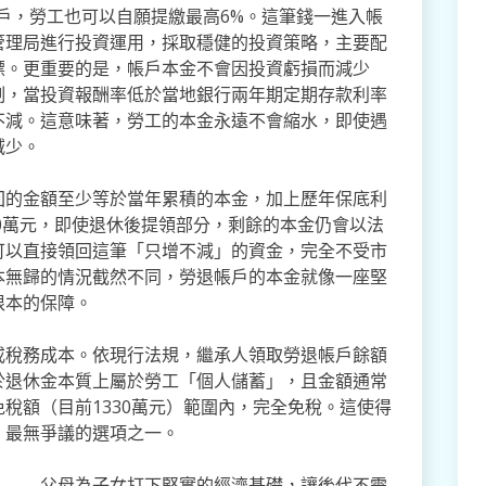
戶，勞工也可以自願提繳最高6%。這筆錢一進入帳
管理局進行投資運用，採取穩健的投資策略，主要配
標。更重要的是，帳戶本金不會因投資虧損而減少
制，當投資報酬率低於當地銀行兩年期定期存款利率
不減。這意味著，勞工的本金永遠不會縮水，即使遇
減少。
回的金額至少等於當年累積的本金，加上歷年保底利
80萬元，即使退休後提領部分，剩餘的本金仍會以法
可以直接領回這筆「只增不減」的資金，完全不受市
本無歸的情況截然不同，勞退帳戶的本金就像一座堅
根本的保障。
或稅務成本。依現行法規，繼承人領取勞退帳戶餘額
於退休金本質上屬於勞工「個人儲蓄」，且金額通常
稅額（目前1330萬元）範圍內，完全免稅。這使得
、最無爭議的選項之一。
」——父母為子女打下堅實的經濟基礎，讓後代不需