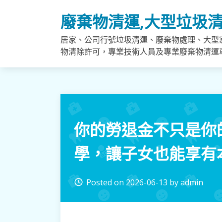
Skip
廢棄物清運,大型垃圾清
to
content
居家、公司行號垃圾清運、廢棄物處理、大型
物清除許可，專業技術人員及專業廢棄物清運
你的勞退金不只是你
學，讓子女也能享有
Posted on
2026-06-13
by
admin
access_time