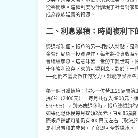
從零開始。這種制度設計體現了社會對家
成為家族延續的資源。
二、利息累積：時間複利下
勞退新制個人帳戶的另一項迷人特點，是
金管理局統一投資運作，每年將投資收益
會繼續孳息。這意味著，當勞工離世時，
十年複利滾存下來的可觀利息。對於下一
──他們不需要做任何努力，就能享受長輩
舉一個具體情境：假設一位勞工25歲開始工
提6%（2400元），每月共存入4800
5%~6%），到65歲退休時，帳戶總額約為
如果他退休後每月提領2萬元，直到85歲
際帳戶餘額可能仍有300萬元左右（取決
是利息累積的成果，子女即可全數繼承。