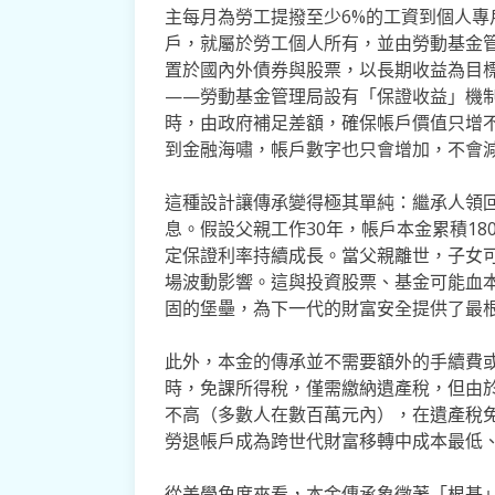
主每月為勞工提撥至少6%的工資到個人專
戶，就屬於勞工個人所有，並由勞動基金
置於國內外債券與股票，以長期收益為目
——勞動基金管理局設有「保證收益」機
時，由政府補足差額，確保帳戶價值只增
到金融海嘯，帳戶數字也只會增加，不會
這種設計讓傳承變得極其單純：繼承人領
息。假設父親工作30年，帳戶本金累積1
定保證利率持續成長。當父親離世，子女
場波動影響。這與投資股票、基金可能血
固的堡壘，為下一代的財富安全提供了最
此外，本金的傳承並不需要額外的手續費
時，免課所得稅，僅需繳納遺產稅，但由
不高（多數人在數百萬元內），在遺產稅免
勞退帳戶成為跨世代財富移轉中成本最低
從美學角度來看，本金傳承象徵著「根基