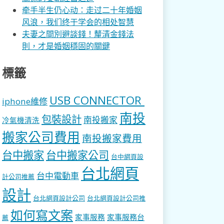
牵手半生仍心动：走过二十年婚姻
风浪，我们终于学会的相处智慧
夫妻之間別避談錢！釐清金錢法
則，才是婚姻穩固的關鍵
標籤
USB CONNECTOR
iphone維修
南投
包裝設計
南投搬家
冷氣機清洗
搬家公司費用
南投搬家費用
台中搬家
台中搬家公司
台中網頁設
台北網頁
台中電動車
計公司推薦
設計
台北網頁設計公司
台北網頁設計公司推
如何寫文案
家事服務
家事服務台
薦