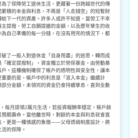
是為了保障勞工退休生活，更藏著一份跨越世代的傳
間累積的本金與利息，不再是「人走錢空」的短暫財
轉給下一代的資產。許多人或許不知道，當勞工不幸
僱主提撥、勞工自願提繳的金額，以及歷年孳生的收
你為自己準備的每一分錢，在沒有用完的情況下，都
打破了一般人對退休金「自身用盡」的迷思，轉而成
用「確定提撥制」，資金獨立於勞保基金，由勞動基
帳戶。這種機制確保了帳戶的透明性與安全性，讓本
更重要的是，帳戶中的利息是「滾入本金」繼續計
領部分金額，未領完的資金仍會持續孳息，直到全數
元，每月提領2萬元生活，若投資報酬率穩定，帳戶餘
其預期壽命。當他離世時，剩餘的本金與利息就會直
貼，更是一種情感的象徵——父母透過制度設計，將
生活的保障。