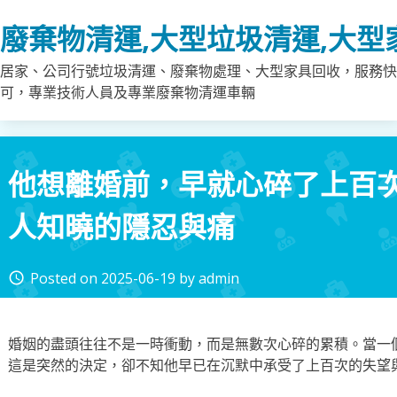
Skip
廢棄物清運,大型垃圾清運,大型
to
content
居家、公司行號垃圾清運、廢棄物處理、大型家具回收，服務快
可，專業技術人員及專業廢棄物清運車輛
他想離婚前，早就心碎了上百
人知曉的隱忍與痛
Posted on
2025-06-19
by
admin
access_time
婚姻的盡頭往往不是一時衝動，而是無數次心碎的累積。當一
這是突然的決定，卻不知他早已在沉默中承受了上百次的失望