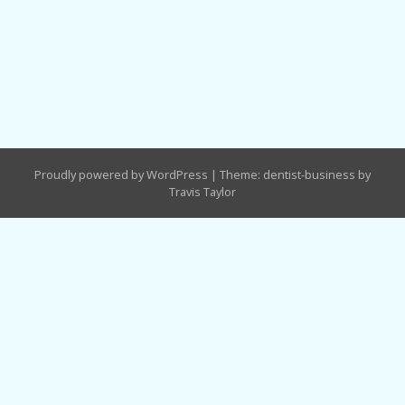
Proudly powered by WordPress
|
Theme: dentist-business by
Travis Taylor