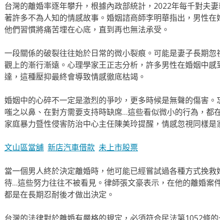
台灣的離婚率逐年攀升，根據內政部統計，2022年每千對夫妻
著許多不為人知的情感故事。婚姻諮商師李明華指出，男性在
他們習慣將痛苦埋在心底，直到再也無法承受。
一段關係的破裂往往始於日常的微小裂痕。可能是妻子長期忽
觀上的漸行漸遠。心理學家王正志分析，許多男性在婚姻中感
達，這種壓抑最終會導致情感徹底枯竭。
婚姻中的心碎不一定是激烈的爭吵，更多時候是無聲的傷害。
嗤之以鼻、在對方需要支持時缺席…這些看似微小的行為，都
家庭暴力暨性侵害防治中心主任陳美玲提醒，情感忽視同樣是
文山區當舖
新店汽車借款
未上市股票
當一個男人終於決定離婚時，他可能已經嘗試過各種方式挽救
待…這些努力往往不被看見。律師張文豪表示，在他的離婚案
都是在長期忍耐後才做出決定。
台灣的法律對於離婚有嚴格的規定，必須符合民法第1052條