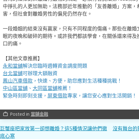
中掙扎的人更加無助。法務部近年推動的「友善離婚」方案，
害，但社會對離婚男性的偏見仍然存在。
一段婚姻的結束沒有贏家，只有不同程度的傷痛。那些在離婚
眠的夜晚和破碎的期待。或許我們都該學會，在關係還來得及
口的痛。
【其他文章推薦】
永和當舖
解決您臨時週轉資金調度問題
台北當舖
可辦理大額融資
鳳山汽車借款
，快速、方便，助您應對生活種種挑戰！
中山區當舖
、
大同區當舖
推薦！
緊急時刻即刻支援，
屏東借款
專家，讓您安心應對生活開銷！
Posted in
當舖金融
work_outline
文
巨蟹座把家放第一卻想離婚？這5種情況讓他們徹
沒有舞台的
底心寒