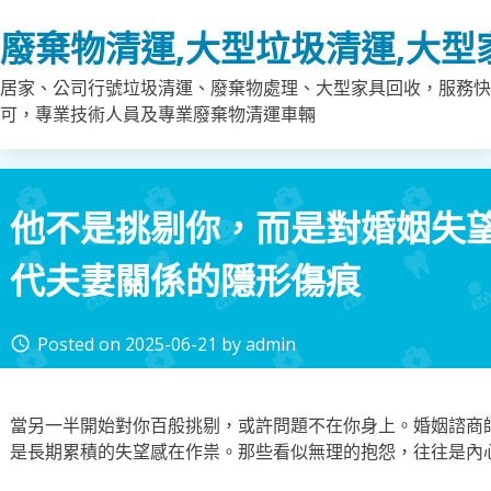
Skip
廢棄物清運,大型垃圾清運,大型
to
content
居家、公司行號垃圾清運、廢棄物處理、大型家具回收，服務快
可，專業技術人員及專業廢棄物清運車輛
他不是挑剔你，而是對婚姻失
代夫妻關係的隱形傷痕
Posted on
2025-06-21
by
admin
access_time
當另一半開始對你百般挑剔，或許問題不在你身上。婚姻諮商
是長期累積的失望感在作祟。那些看似無理的抱怨，往往是內