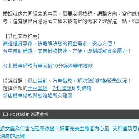
婚姻就像共同經營的事業，需要定期檢視、調整方向。當你感
考：這背後是否隱藏著某種未被滿足的需求？理解這一點，或
【其他文章推薦】
高雄借貸
專家，快速解決您的資金需求，安心方便！
台中票貼借錢
，支票借款快速、方便，即刻緩解資金壓力！
台北機車借款
有車就借10分鐘內審核撥款
借錢首選！
鳳山當舖
、汽車借款，解決您的財務緊急狀況！
選擇信賴的
士林當鋪
，
24H當舖
即刻借錢
新店機車借款
幫您渡過所有難關
Posted in
當舖金融
work_outline
文
處女座為何害怕孤單改變？揭開完美主義者內心最
天秤座隱忍
深層的恐懼