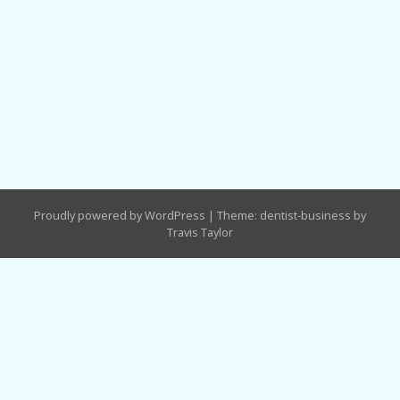
Proudly powered by WordPress
|
Theme: dentist-business by
Travis Taylor