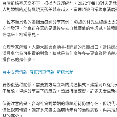
台灣離婚率居高不下，根據內政部統計，2022年每10對夫妻
人對婚姻的期待與現實落差越來越大，當理想被日常瑣事消磨
一位不願具名的婚姻治療師分享案例：40歲的林先生總嫌太
商才發現，他真正在意的是婚後失去自我價值的空虛感。這種
在臨床上相當常見。
心理學家解釋，人類大腦會自動尋找問題的具體出口。當婚姻
滿具象化為可指責的對象。這就是為什麼許多夫妻會為雞毛蒜
擾自己的是什麼。
台中支票借款
屏東汽車借款
新店當舖
要修復這種關係，需要雙方建立新的溝通模式。建議可以從每
不反駁，單純分享當下的感受。透過持續練習，許多夫妻重新
值得注意的是，台灣社會對婚姻的傳統期待仍然存在，但現代
價值觀的轉變，讓許多夫妻面臨前所未有的適應挑戰。與其指
整的部分。