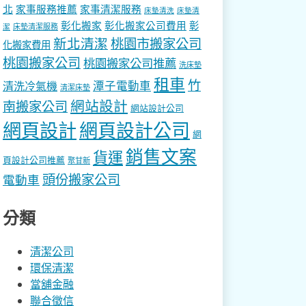
北
家事服務推薦
家事清潔服務
床墊清洗
床墊清
彰化搬家
彰化搬家公司費用
彰
床墊清潔服務
潔
新北清潔
桃園市搬家公司
化搬家費用
桃園搬家公司
桃園搬家公司推薦
洗床墊
租車
竹
潭子電動車
清洗冷氣機
清潔床墊
網站設計
南搬家公司
網站設計公司
網頁設計
網頁設計公司
網
銷售文案
貨運
頁設計公司推薦
聚甘新
頭份搬家公司
電動車
分類
清潔公司
環保清潔
當舖金融
聯合徵信