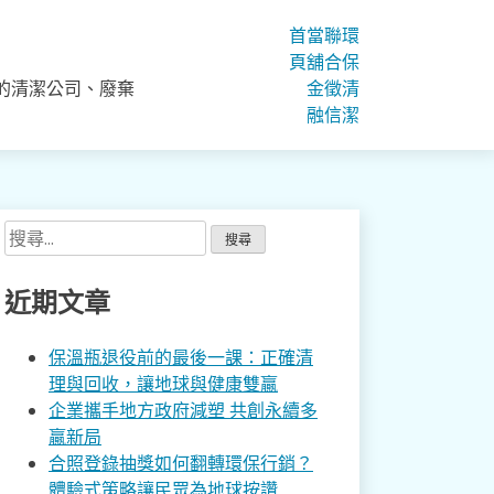
首
當
聯
環
頁
舖
合
保
的清潔公司、廢棄
金
徵
清
融
信
潔
搜
尋
關
近期文章
鍵
字:
保溫瓶退役前的最後一課：正確清
理與回收，讓地球與健康雙贏
企業攜手地方政府減塑 共創永續多
贏新局
合照登錄抽獎如何翻轉環保行銷？
體驗式策略讓民眾為地球按讚