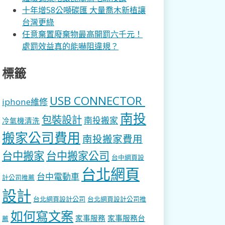
十年增58公噸碳匯 大量喬木新植讓
台灣更綠
任意棄置廢棄物最高開罰六千元！
處罰效益真的能嚇阻違規？
標籤
USB CONNECTOR
iphone維修
南投
包裝設計
南投搬家
冷氣機清洗
搬家公司費用
南投搬家費用
台中搬家
台中搬家公司
台中網頁設
台北網頁
台中電動車
計公司推薦
設計
台北網頁設計公司
台北網頁設計公司推
如何寫文案
家事服務
家事服務台
薦