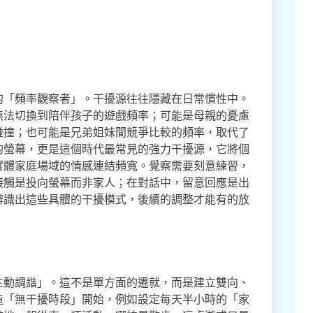
的「頻率觀察者」。干擾源往往隱藏在日常慣性中。
無法切換到陪伴孩子的遊戲頻率；可能是母親的憂慮
碰撞；也可能是兄弟姐妹間競爭比較的頻率，取代了
的螢幕，更是這個時代最常見的強力干擾源，它將個
實體家庭場域的情感連結頻寬。覺察需要刻意練習，
接觸是投向螢幕而非家人；在對話中，留意回應是出
辨識出這些具體的干擾模式，後續的調整才能有的放
主動調諧」。這不是單方面的遷就，而是建立雙向、
造「無干擾時段」開始，例如設定每天半小時的「家