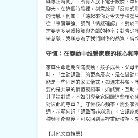
庭專注時間」，所有人放下電子設備，單
聊天。在這個時段裡，刻意練習「反映式
的情感，例如：「聽起來你對今天學校發
從「事實爭論」調到「情感確認」。對於
需要更多身體接觸與遊戲的頻率；對青少
是意願：我願意為了我們關係的品質，調
守恆：在變動中維繫家庭的核心頻
家庭生命週期充滿變動，孩子成長、父母
時，「主動調整」的更高層次，是在變動
能是一些固定的家庭儀式，如週末共餐、
要的是共享的價值觀頻率，如誠實、互助
其爭論對錯，不如引導全家回歸這些核心
對彼此的尊重？」守恆核心頻率，需要家
通，示範何謂「調整而非崩潰」。它讓家
種頻率衝擊後，可以回到這裡重新校準、
【其他文章推薦】