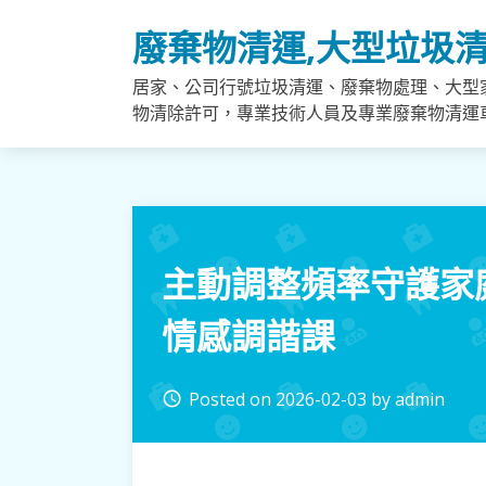
Skip
廢棄物清運,大型垃圾清
to
content
居家、公司行號垃圾清運、廢棄物處理、大型
物清除許可，專業技術人員及專業廢棄物清運
主動調整頻率守護家
情感調諧課
Posted on
2026-02-03
by
admin
access_time