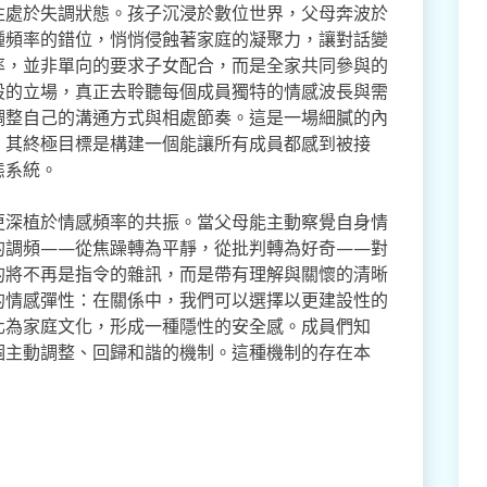
往處於失調狀態。孩子沉浸於數位世界，父母奔波於
種頻率的錯位，悄悄侵蝕著家庭的凝聚力，讓對話變
率，並非單向的要求子女配合，而是全家共同參與的
設的立場，真正去聆聽每個成員獨特的情感波長與需
調整自己的溝通方式與相處節奏。這是一場細膩的內
，其終極目標是構建一個能讓所有成員都感到被接
態系統。
更深植於情感頻率的共振。當父母能主動察覺自身情
的調頻——從焦躁轉為平靜，從批判轉為好奇——對
的將不再是指令的雜訊，而是帶有理解與關懷的清晰
的情感彈性：在關係中，我們可以選擇以更建設性的
化為家庭文化，形成一種隱性的安全感。成員們知
個主動調整、回歸和諧的機制。這種機制的存在本