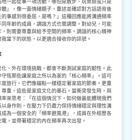
純地一起從事一項活動，哪怕是散步、玩桌遊或只是
聆聽」，像一面情緒鏡子，重述並確認對方話語背後
生的事感到很委屈，是嗎？」這種回應能將溝通頻率
不同年齡的成員，調諧方式也需調整。對幼兒，可能
年，則需要尊重與給予空間的頻率。調諧的核心精神
整我當下的狀態，以更適合接收你的訊號。
率
老化、外在環境挑戰，都會不斷測試家庭的韌性。此
中守恆那些讓家庭之所以為家的「核心頻率」。這可
年度旅行，它們像錨點一樣穩定著家庭的節奏。更重
、尊重，這些是家庭文化的基石。當衝突發生時，與
頻率來思考：「在這個情況下，如何做最能體現我們
長以身作則，在壓力下仍盡力保持情緒穩定與理性溝
庭成為一個安全的「頻率避風港」，成員在外經歷各
充電，並帶著穩定的內在頻率再次出發。