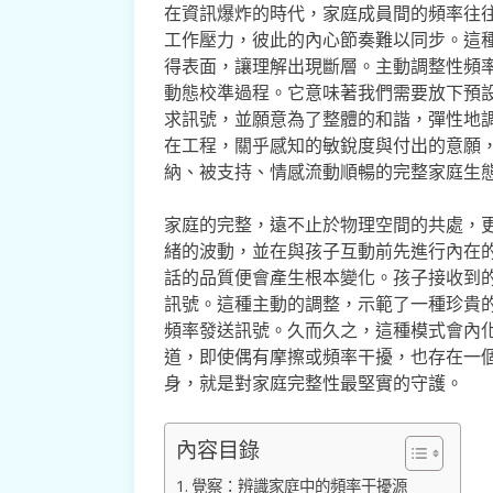
在資訊爆炸的時代，家庭成員間的頻率往
工作壓力，彼此的內心節奏難以同步。這
得表面，讓理解出現斷層。主動調整性頻
動態校準過程。它意味著我們需要放下預
求訊號，並願意為了整體的和諧，彈性地
在工程，關乎感知的敏銳度與付出的意願
納、被支持、情感流動順暢的完整家庭生
家庭的完整，遠不止於物理空間的共處，
緒的波動，並在與孩子互動前先進行內在
話的品質便會產生根本變化。孩子接收到
訊號。這種主動的調整，示範了一種珍貴
頻率發送訊號。久而久之，這種模式會內
道，即使偶有摩擦或頻率干擾，也存在一
身，就是對家庭完整性最堅實的守護。
內容目錄
覺察：辨識家庭中的頻率干擾源