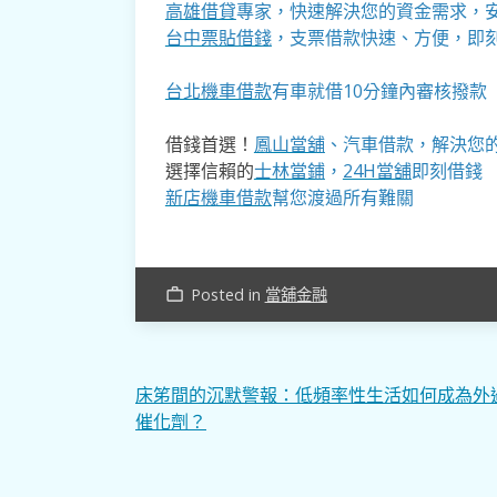
高雄借貸
專家，快速解決您的資金需求，
台中票貼借錢
，支票借款快速、方便，即
台北機車借款
有車就借10分鐘內審核撥款
借錢首選！
鳳山當舖
、汽車借款，解決您
選擇信賴的
士林當鋪
，
24H當舖
即刻借錢
新店機車借款
幫您渡過所有難關
Posted in
當舖金融
work_outline
文
床笫間的沉默警報：低頻率性生活如何成為外
催化劑？
章
導