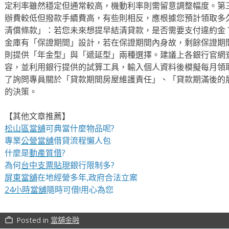
定利率雖然穩定但通常較高，機動利率則需留意調整幅度。第
辦費較低但撥款手續費高，有些則相反，應根據您預計領取多
清償條款」：若您未來想提早結清貸款，是否需要支付違約金
金庫有「保證期間」設計，若在保證期間內身故，剩餘保證期
則提供「年金型」與「遞延型」兩種選擇。建議上各銀行官網
容，並利用銀行提供的試算工具，輸入個人資料後模擬每月領
了詢問專員關於「貸款期間房屋維護責任」、「貸款期滿後的
的決策。
【其他文章推薦】
松山區當舖
可典當什麼物品呢?
專業
公營當舖
借貸流程懶人包
什麼是
動產質借
?
為何
台中支票貼現
銀行限制多?
屏東當舖
在地經營多年,政府合法立案
24小時當舖
隨時可借!用心為您
Posted in
當舖金融
work_outline