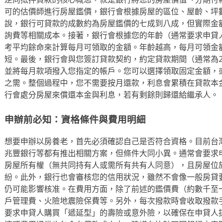
可的估價師進行房屋鑑價，銀行會根據房屋的區位、屋齡、坪
說，銀行可貸款的成數約為房屋鑑價的七成到八成，但實際金
詢費等相關成本。接著，銀行會根據您的年齡（通常要求申貸人
考平均餘命來計算每月可領取的金額。年齡越高，每月可領金
短。最後，銀行會與您簽訂貸款契約，約定貸款期間（通常為2
並將每月款項撥入您指定的帳戶。您可以選擇領取固定金額，
之需。整個過程中，您不需要按月還款，利息會累積在貸款本
行會處分房屋來償還本金與利息，若有剩餘則歸還給繼承人。
申辦前必知：資格條件與費用明細
想要申辦以房養老，首先必須確認自己是否符合資格。目前台
兆豐銀行等都有推出相關方案，但條件大同小異。通常會要求
房屋所有權（無共同持有人或需所有共有人同意），且房屋位
紛。此外，銀行也會審核您的信用狀況，雖然不會像一般房貸
仍可能影響核准。在費用方面，除了前述的鑑價費（約數千至
戶管理費、火險地震險保費等。另外，每次撥款時會收取撥款
要求申貸人購買「遞延型」的壽險或意外險，以確保在申貸人