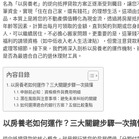
名為「以房養老」的逆向抵押貸款方案正逐漸受到矚目，讓您
筆資金，實現「住在自己家，還有錢花」的理想生活。這項由
品，本質上是將您的不動產價值轉化為現金流，透過將房屋抵
年齡等因素，計算出每月可領取的金額，直到契約到期或您身
人，可以繼續居住，不必擔心搬家問題。更重要的是，這筆錢
福利的請領資格（如中低收入老人生活津貼），但需注意貸款
處理等細節。接下來，我們將深入剖析以房養老的運作機制、
是否為最適合自己的退休理財工具。
內容目錄
以房養老如何運作？三大關鍵步驟一次搞懂
申辦前必知：資格條件與費用明細
潛在風險與注意事項：避免未來糾紛的關鍵
如何選擇適合的銀行方案？五個比較重點
以房養老如何運作？三大關鍵步驟一次搞
逆向抵押貸款的核心概念，就是銀行將您的房屋價值「分期付