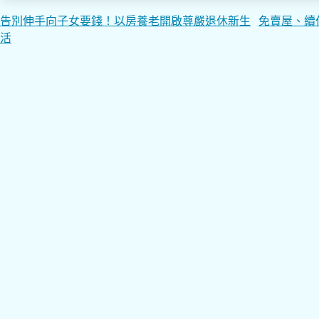
文
告別伸手向子女要錢！以房養老開啟尊嚴退休新生
免賣屋、續
活
章
導
覽