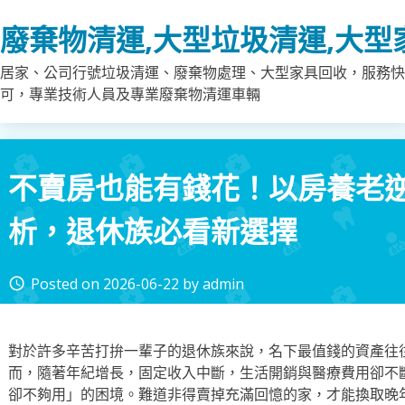
Skip
廢棄物清運,大型垃圾清運,大型
to
content
居家、公司行號垃圾清運、廢棄物處理、大型家具回收，服務快
可，專業技術人員及專業廢棄物清運車輛
不賣房也能有錢花！以房養老
析，退休族必看新選擇
Posted on
2026-06-22
by
admin
access_time
對於許多辛苦打拚一輩子的退休族來說，名下最值錢的資產往
而，隨著年紀增長，固定收入中斷，生活開銷與醫療費用卻不
卻不夠用」的困境。難道非得賣掉充滿回憶的家，才能換取晚