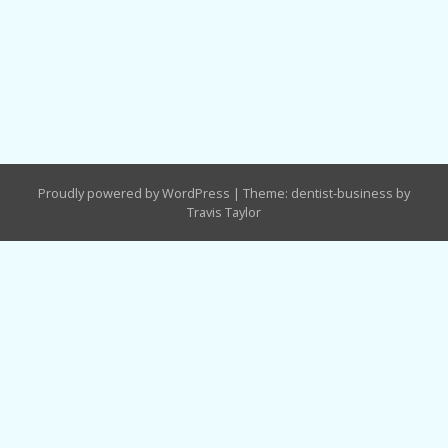
Proudly powered by WordPress
|
Theme: dentist-business by
Travis Taylor