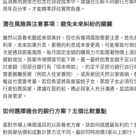
這項費用通常也包含在貸款成本中。建議在比較不同銀行方案
用年百分率，才能精準評估實際負擔。
潛在風險與注意事項：避免未來糾紛的關鍵
雖然以房養老聽起來很美好，但也有幾項風險需要注意。首先
利率，未來如果升息，累積的利息成本會更高，可能導致可領
次是通貨膨脹風險，每月固定金額的購買力可能隨著物價上漲
屋齡增加，房屋市場價值可能下跌，萬一最終拍賣金額不足以
討差額（但部分銀行有「保本條款」，約定不足部分銀行自行
需要搬離房屋（例如入住安養院），或房屋因天然災害毀損，
權益也需要考量，若您希望將房屋留給子女，那麼子女必須在
行會拍賣房屋。建議在簽約前，務必與家人充分溝通，並諮詢
自身需求。
如何選擇適合的銀行方案？五個比較重點
面對市場上琳瑯滿目的以房養老方案，該如何挑選最有利的？
對房屋估價和成數計算方式不同，最好同時詢價3家以上銀行