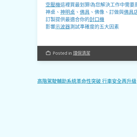
空壓機
這裡買最划算!為您解決工作中需要
神桌、
神明桌
、
佛具
、佛像、訂做與
佛具
訂製提供最適合你的
封口機
影響
示波器
測試準確度的五大因素
Posted in
環保清潔
work_outline
文
高階駕駛輔助系統革命性突破 行車安全再升級
章
導
覽