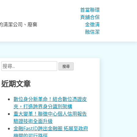
首
當
聯
環
頁
舖
合
保
的清潔公司、廢棄
金
徵
清
融
信
潔
搜
尋
關
近期文章
鍵
字:
數位身分新革命！結合數位憑證皮
夾，打造跨界身分識別架構
重大變革！聯徵中心個人信用報告
驗證技術全面升級
金融FastID跨出金融圈 拓展至政府
機關的可行路徑