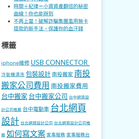
時間＋紀律＝小資資產翻倍的秘密
曲線！你也能辦到
不再上當！破解詐騙集團濫用無卡
提款的新手法，保護你的血汗錢
標籤
USB CONNECTOR
iphone維修
南投
包裝設計
南投搬家
冷氣機清洗
搬家公司費用
南投搬家費用
台中搬家
台中搬家公司
台中網頁設
台北網頁
台中電動車
計公司推薦
設計
台北網頁設計公司
台北網頁設計公司推
如何寫文案
家事服務
家事服務台
薦