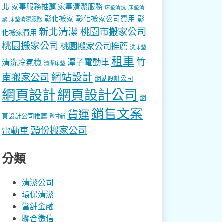
北
家事服務推薦
家事清潔服務
床墊清洗
床墊清
彰化搬家
彰化搬家公司費用
彰
床墊清潔服務
潔
新北清潔
桃園市搬家公司
化搬家費用
桃園搬家公司
桃園搬家公司推薦
洗床墊
租車
竹
潭子電動車
清洗冷氣機
清潔床墊
網站設計
南搬家公司
網站設計公司
網頁設計
網頁設計公司
網
銷售文案
貨運
頁設計公司推薦
聚甘新
頭份搬家公司
電動車
分類
清潔公司
環保清潔
當舖金融
聯合徵信